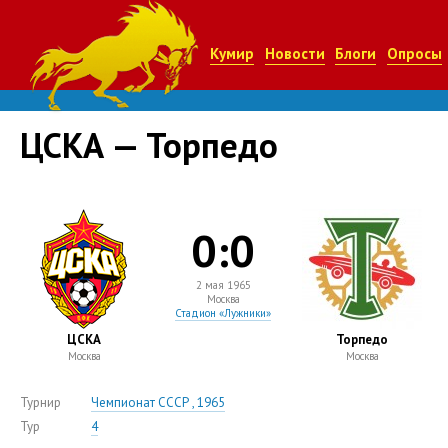
Кумир
Новости
Блоги
Опросы
ЦСКА — Торпедо
0:0
2 мая 1965
Москва
Стадион «Лужники»
ЦСКА
Торпедо
Москва
Москва
Турнир
Чемпионат СССР , 1965
Тур
4