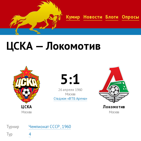
Кумир
Новости
Блоги
Опросы
ЦСКА — Локомотив
5:1
26 апреля 1960
Москва
Стадион «ВТБ Арена»
ЦСКА
Локомотив
Москва
Москва
Турнир
Чемпионат СССР , 1960
Тур
4