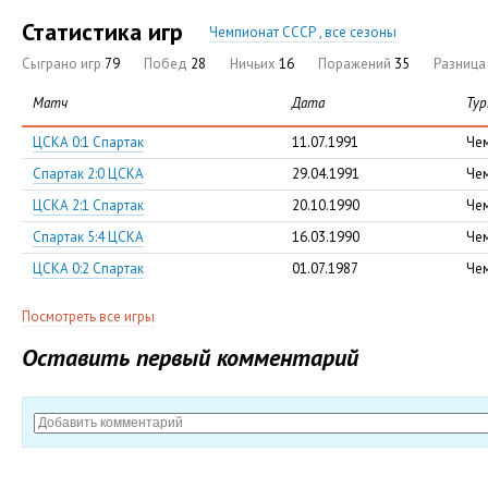
Статистика игр
Чемпионат СССР , все сезоны
Сыграно игр
79
Побед
28
Ничьих
16
Поражений
35
Разниц
Матч
Дата
Тур
ЦСКА 0:1 Спартак
11.07.1991
Че
Спартак 2:0 ЦСКА
29.04.1991
Че
ЦСКА 2:1 Спартак
20.10.1990
Че
Спартак 5:4 ЦСКА
16.03.1990
Че
ЦСКА 0:2 Спартак
01.07.1987
Че
Посмотреть все игры
Оставить первый комментарий