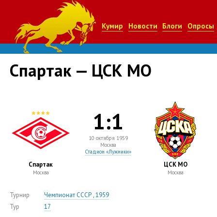
Кумир
Новости
Блоги
Опросы
Спартак — ЦСК МО
1:1
10 октября 1959
Москва
Стадион «Лужники»
Спартак
ЦСК МО
Москва
Москва
Турнир
Чемпионат СССР , 1959
Тур
17