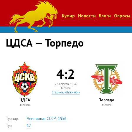
Кумир
Новости
Блоги
Опросы
ЦДCА — Торпедо
4:2
26 августа 1956
Москва
Стадион «Лужники»
ЦДCА
Торпедо
Москва
Москва
Турнир
Чемпионат СССР , 1956
Тур
17