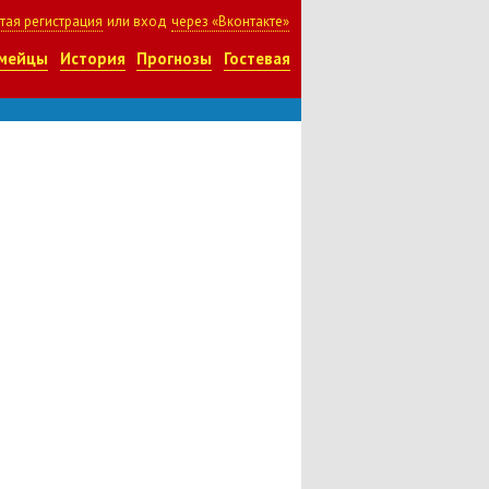
тая регистрация
или вход
через «Вконтакте»
мейцы
История
Прогнозы
Гостевая