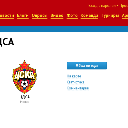
Вход с паролем
•
Прос
овости
Блоги
Опросы
Видео
Фото
Команда
Турниры
Ар
ДCА
Я был на игре
На карте
Статистика
Комментарии
ЦДCА
Москва