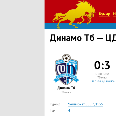
Кумир
Н
Динамо Тб — Ц
0:3
1 мая 1955
Тбилиси
Стадион «Динамо»
Динамо Тб
Тбилиси
Турнир
Чемпионат СССР , 1955
Тур
4