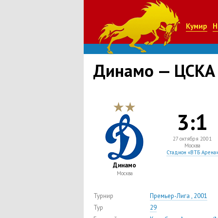
Кумир
Н
Динамо — ЦСКА
3:1
27 октября 2001
Москва
Стадион «ВТБ Арена
Динамо
Москва
Турнир
Премьер-Лига , 2001
Тур
29