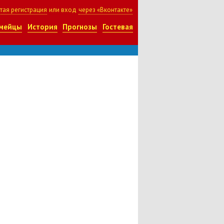
тая регистрация
или вход
через «Вконтакте»
мейцы
История
Прогнозы
Гостевая