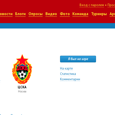
Вход с паролем
•
Прос
овости
Блоги
Опросы
Видео
Фото
Команда
Турниры
Ар
Я был на игре
На карте
Статистика
Комментарии
»
ЦСКА
Москва