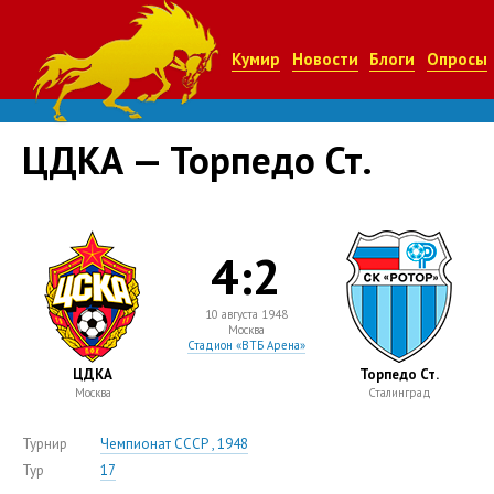
Кумир
Новости
Блоги
Опросы
ЦДКА — Торпедо Ст.
4:2
10 августа 1948
Москва
Стадион «ВТБ Арена»
ЦДКА
Торпедо Ст.
Москва
Сталинград
Турнир
Чемпионат СССР , 1948
Тур
17