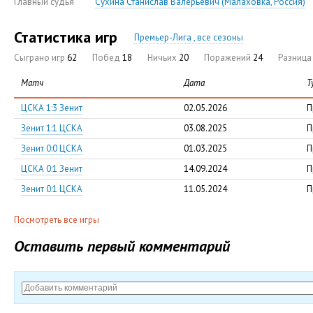
Главный судья
Сухина Станислав Валерьевич (Малаховка, Россия)
Статистика игр
Премьер-Лига , все сезоны
Сыграно игр
62
Побед
18
Ничьих
20
Поражений
24
Разниц
Матч
Дата
Т
ЦСКА 1:3 Зенит
02.05.2026
П
Зенит 1:1 ЦСКА
03.08.2025
П
Зенит 0:0 ЦСКА
01.03.2025
П
ЦСКА 0:1 Зенит
14.09.2024
П
Зенит 0:1 ЦСКА
11.05.2024
П
Посмотреть все игры
Оставить первый комментарий