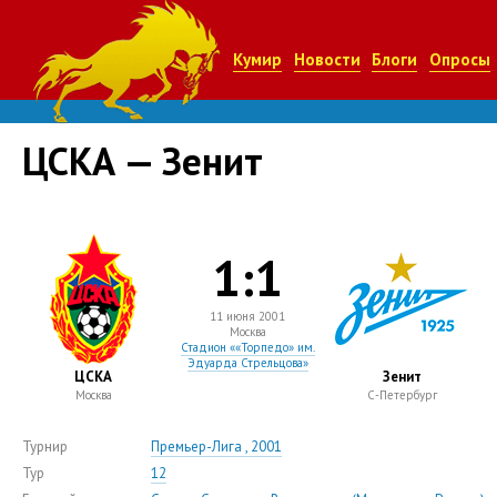
Кумир
Новости
Блоги
Опросы
ЦСКА — Зенит
1:1
11 июня 2001
Москва
Стадион ««Торпедо» им.
Эдуарда Стрельцова»
ЦСКА
Зенит
Москва
С-Петербург
Турнир
Премьер-Лига , 2001
Тур
12