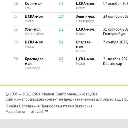
26
Сочи-мол.
1:3
ЦСКА-мол.
17 октября 202
Сочи
Москва
27
ЦСКА-мол.
1:3
Зенит-мол.
24 октября 20
Москва
С-Петербург
28
Урал-мол.
1:2
ЦСКА-мол.
31 октября 202
Екатеринбург
Екатеринбург
Москва
29
ЦСКА-мол.
3:2
Спартак-
7 ноября 2025
мол.
Москва
Москва
30
Краснодар-
0:2
ЦСКА-мол.
21 ноября 202
мол.
Краснодар
Москва
Краснодар
© 2003 — 2026, CSKA.INternet. Cайт болельщиков ЦСКА
Сайт может содержать контент, не предназначенный для лиц младше 16-
О сайте
Соглашение
Правообладателям
Викторина
Разработка —
rasuvaeff™