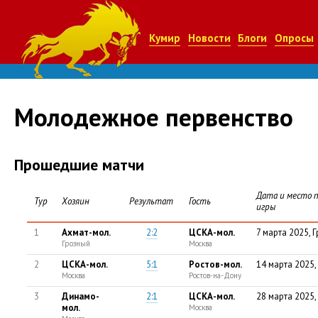
Кумир
Новости
Блоги
Опросы
Молодежное первенство
Прошедшие матчи
Дата и место 
Тур
Хозяин
Результат
Гость
игры
1
Ахмат-мол.
2:2
ЦСКА-мол.
7 марта 2025, 
Грозный
Москва
2
ЦСКА-мол.
5:1
Ростов-мол.
14 марта 2025
Москва
Ростов-на-Дону
3
Динамо-
2:1
ЦСКА-мол.
28 марта 2025
мол.
Москва