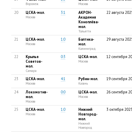
Воронеж
Москва
20
ЦСКА-мол.
3:1
АКРОН-
22 августа 202
Академия
Москва
Коноплёва-
мол.
Тольятти
21
ЦСКА-мол.
1:0
Балтика-
29 августа 202
мол.
Москва
Калиниград
22
Крылья
0:3
ЦСКА-мол.
12 сентября 2
Советов-
Москва
мол.
Самара
23
ЦСКА-мол.
4:1
Рубин-мол.
19 сентября 2
Москва
Казань
24
Локомотив-
0:0
ЦСКА-мол.
26 сентября 2
мол.
Москва
Москва
25
ЦСКА-мол.
1:0
Нижний
3 октября 202
Новгород-
Москва
мол.
Нижний
Новгород