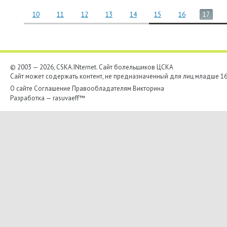
10
11
12
13
14
15
16
17
© 2003 — 2026, CSKA.INternet. Cайт болельщиков ЦСКА
Сайт может содержать контент, не предназначенный для лиц младше 16-
О сайте
Соглашение
Правообладателям
Викторина
Разработка —
rasuvaeff™