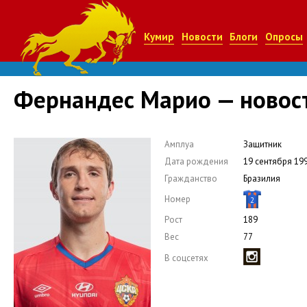
Кумир
Новости
Блоги
Опросы
Фернандес Марио — новост
Амплуа
Защитник
Дата рождения
19 сентября 19
Гражданство
Бразилия
Номер
2
Рост
189
Вес
77
В соцсетях