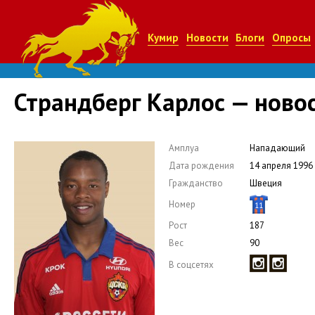
Кумир
Новости
Блоги
Опросы
Страндберг Карлос — ново
Амплуа
Нападающий
Дата рождения
14 апреля 1996
Гражданство
Швеция
Номер
11
Рост
187
Вес
90
В соцсетях