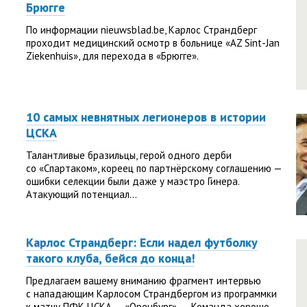
Брюгге
По информации nieuwsblad.be, Карлос Страндберг
проходит медицинский осмотр в больнице «AZ Sint-Jan
Ziekenhuis», для перехода в «Брюгге».
10 самых невнятных легионеров в истории
ЦСКА
Талантливые бразильцы, герой одного дерби
со «Спартаком», кореец по партнёрскому соглашению —
ошибки селекции были даже у маэстро Гинера.
Атакующий потенциал...
Карлос Страндберг: Если надел футболку
такого клуба, бейся до конца!
Предлагаем вашему вниманию фрагмент интервью
с нападающим Карлосом Страндбергом из программки
к матчу ПФК ЦСКА — «Оренбург». — Команда хорошо