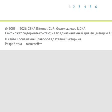
1
2
3
4
5
6
© 2003 — 2026, CSKA.INternet. Cайт болельщиков ЦСКА
Сайт может содержать контент, не предназначенный для лиц младше 16-
О сайте
Соглашение
Правообладателям
Викторина
Разработка —
rasuvaeff™