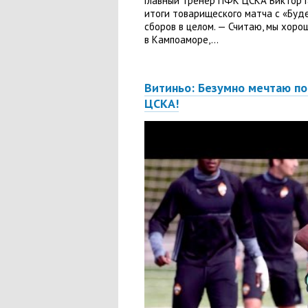
Главный тренер ПФК ЦСКА Виктор 
итоги товарищеского матча с «Буд
сборов в целом. — Считаю, мы хоро
в Кампоаморе,...
Витиньо: Безумно мечтаю по
ЦСКА!