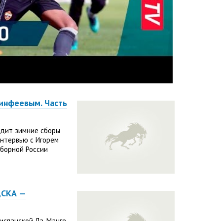
инфеевым. Часть
одит зимние сборы
нтервью с Игорем
сборной России
ЦСКА —
 испанской Ла-Манге