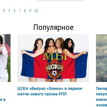
4
5
6
7
8
9
10
Популярное
ЦСКА обыграл «Химки» в первом
Ганча
матче нового сезона РПЛ
покуп
н в
значи
осно