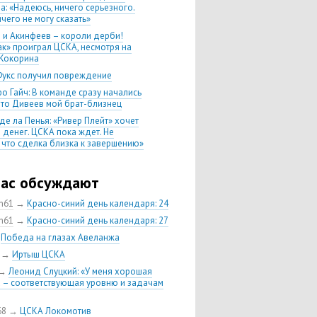
а: «Надеюсь, ничего серьезного.
чего не могу сказать»
 и Акинфеев – короли дерби!
ак» проиграл ЦСКА, несмотря на
Кокорина
Фукс получил повреждение
о Гайч: В команде сразу начались
 что Дивеев мой брат-близнец
де ла Пенья: «Ривер Плейт» хочет
 денег. ЦСКА пока ждет. Не
, что сделка близка к завершению»
020 Химки — ЦСКА — 0:2. Обзор
час обсуждают
 матч сезона в РПЛ —
нейшая победа ЦСКА. Гончаренко
ch61
→
Красно-синий день календаря: 24
л 11 россиян в старте
ch61
→
Красно-синий день календаря: 27
нко — о Гайче: «Если покупаем за
→
Победа на глазах Авеланжа
 деньги, значит, рассчитываем как
овного форварда»
→
Иртыш ЦСКА
енко: «Влашича сложно заменить,
→
Леонид Слуцкий: «У меня хорошая
аеву и Дзагоеву сегодня это
 – соответствующая уровню и задачам
ь»
тин Кучаев: «Гол забивает
68
→
ЦСКА Локомотив