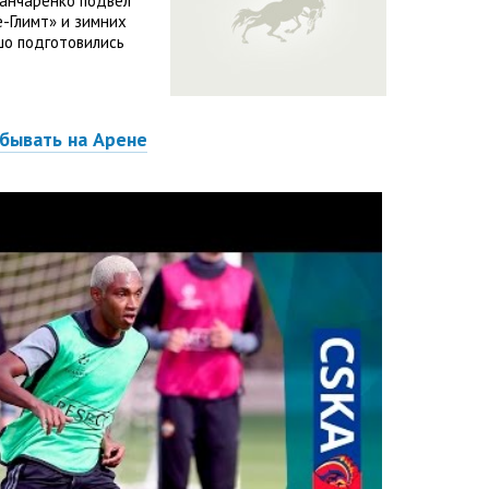
Ганчаренко подвёл
е-Глимт» и зимних
шо подготовились
бывать на Арене