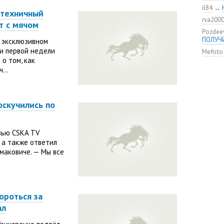
команд
il84
→
мяча»
 техничный
rva200
ЦСКА о
т с мячом
нового
Pozdee
ПОЛУЧ
 эксклюзивном
Адольф
ЦСКА
ги первой недели
Mefisto
о том, как
ВЭБ по
...
этому?
Джоке
ЦСКА —
оскучились по
Не уво
Шипы и
вью CSKA TV
, а также ответил
рмаковиче. — Мы все
ороться за
ал