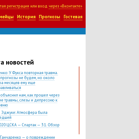
тая регистрация
или вход
через «Вконтакте»
мейцы
История
Прогнозы
Гостевая
а новостей
нко: У Фукса повторная травма.
 прогнозы не будем, но около
ра месяцев ему еще
навливаться
 объяснил нам, как прошел через
ие травмы, слезы и депрессию к
овню
 Эджуке: Атмосфера была
шедшей
020 ЦСКА — Спартак — 3:1. Обзор
 Ганчаренко — о повреждении