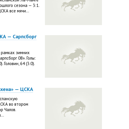
ошлого сезона — 3:1.
СКА все мячи...
КА — Сарпсборг
 рамках зимних
рпсборг 08». Голы:
. Головин, 64 (3:0).
ахена» — ЦСКА
испанскую
ЦСКА во втором
р Чалов.
..