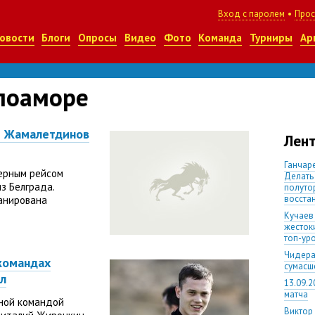
Вход с паролем
•
Прос
овости
Блоги
Опросы
Видео
Фото
Команда
Турниры
Ар
поаморе
р Жамалетдинов
Лент
Ганчаре
ерным рейсом
Делать
з Белграда.
полуто
восста
ланирована
Кучаев
жесток
топ-ур
Чидера
командах
сумас
л
13.09.2
матча
вной командой
Виктор