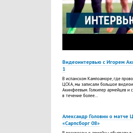
Видеоинтервью с Игорем Ак
1
В испанском Кампоаморе, где пров
ЦСКА, мы записали большое видеои
Акинфеевым. Голкипер армейцев и 
в течение более...
Александр Головин о матче 
«Сарпсборг 08»
В воскресенье армейцы обыграли в