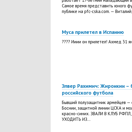
работает 17-летний нападающий В
Самое время представить юного ф
публике на pfc-cska.com. — Виталий,.
Муса прилетел в Испанию
???? Ииии он прилетел! Ахмед 31 ян
Элвер Рахимич: Жиронкин –
российского футбола
Бывший полузащитник армейцев — 
Боснии, защитной линии ЦСКА и м
красно-синих. ЗВАЛИ В КЛУБ РФПЛ,
УХОДИТЬ ИЗ...