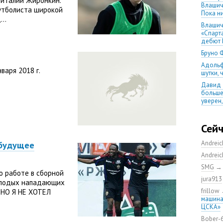
италий Жиронкин.
Влашич
утболиста широкой
Пока ни
..
Влашич
«Спарт
дебют 
Бруно 
Адольф
варя 2018 г.
шутки,
Давид 
больше
уверен
08.08.2
матча
Сей
Первый
уверен
Andrei
 будущее
выпусти
Andrei
Ганчаре
SMG
большие
о работе в сборной
на осн
jura913
олодых нападающих
Ганчар
frillow
 НО Я НЕ ХОТЕЛ
но Куч
машина
удалос
ЦСКА»
Констан
Bober-