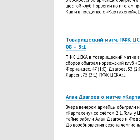
шестой клуб Норвегии по итогам пр
Как и в поединке с «Картахеной», Ц
Товарищеский матч. ПФК ЦС
08 – 3:1
ПФК ЦСКА в товарищеский матче в
сборов обыграл норвежский клуб «Са
Фернандес, 47 (1:0). Дзагоев, 53 (2:0)
Ларсен, 75 (3:1). ПФК ЦСКА:...
Алан Дзагоев о матче «Карт
Вчера вечером армейцы обыграли 
«Картахену» со счётом 2:1. Голы у 
тайме забили Алан Дзагоев и Федо
До возобновления сезона чемпионы.