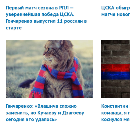
Первый матч сезона в РПЛ —
ЦСКА обыгр
увереннейшая победа ЦСКА.
матче новог
Гончаренко выпустил 11 россиян в
старте
Ганчаренко: «Влашича сложно
Константин 
заменить, но Кучаеву и Дзагоеву
команда, я 
сегодня это удалось»
коснулся мя