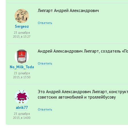
Липгарт Андрей Александрович
Ответить
Sergeoz
23 декабря
2015, в 13:27
Андрей Александрович Липгарт
,
создатель
«
П
Ответить
No_Milk_Today
23 декабря
2015, в 13:50
Это Андрей Александрович Липгарт
,
конструк
советских автомобилей и троллейбусову
alvik77
Ответить
23 декабря
2015, в 14:00