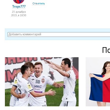
Ответить
Trops777
23 декабря
2015, в 18:50
П