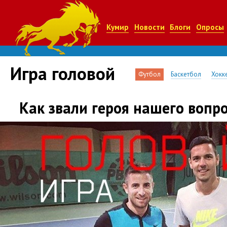
Кумир
Новости
Блоги
Опросы
Игра головой
Футбол
Баскетбол
Хокк
Как звали героя нашего вопр