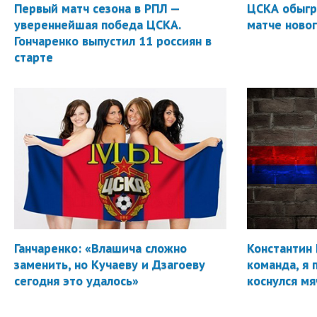
Первый матч сезона в РПЛ —
ЦСКА обыгр
увереннейшая победа ЦСКА.
матче новог
Гончаренко выпустил 11 россиян в
старте
Ганчаренко: «Влашича сложно
Константин 
заменить, но Кучаеву и Дзагоеву
команда, я 
сегодня это удалось»
коснулся мя