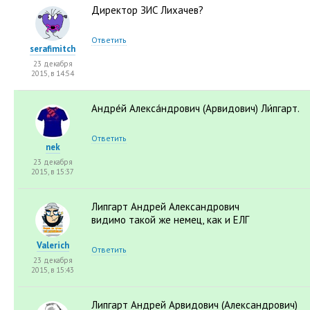
Директор ЗИС Лихачев?
Ответить
serafimitch
23 декабря
2015, в 14:54
Андре́й Алекса́ндрович
(
Арвидович) Ли́пгарт.
Ответить
nek
23 декабря
2015, в 15:37
Липгарт Андрей Александрович
видимо такой же немец
,
как и ЕЛГ
Valerich
Ответить
23 декабря
2015, в 15:43
Липгарт Андрей Арвидович
(
Александрович)