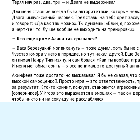
Терял мяч раз
,
два
,
три — и Дзага не выдерживал.
Для меня старшие всегда были авторитетами
,
которым нельз
Дзага
,
импульсивный человек. Представь: на тебя орет засл
и говорит: «Да как так можно». Ты думаешь: «Блин
,
я
,
похоже
а черт-те что. Лучше вообще не выходить на тренировки».
— Кто еще кроме Алана так срывался?
— Вася Березуцкий мог пихануть — тоже думал
,
хоть бы не с
Чувство юмора у него в порядке
,
но тут накал другой. Еще В
он пихал Наиру Тикнизяну
,
и сам боялся. «Как ты вообще игра
И меня мог обматерить — я все понимал
,
это доступный англи
Акинфеев тоже достаточно высказывал. Я бы не сказал
,
что 
высокой самооценкой. Просто игра — это ответственность
,
т
за результат. Кто-то кричит
,
психует
,
становится агрессивн
[соперников]. У Игоря это выражается в эмоциях — так он д
чтобы никто ни на секунду не расслаблялся.