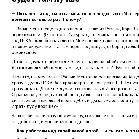
— Пять лет назад ты отказывался переходить из «Масте
причем несколько раз. Почему?
— Звали меня и еще одного парня — тоже из Рязани
,
Борю Як
переходить из 97-го года
«
Сатурна», где я играл постоянно
год ЦСКА
,
было бессмысленно. Мне вообще тяжело раскрепос
в новом окружении — а там через год выпуск
,
отбор в дубль.
освоился бы.
Даже не думал о переходе. Боря уговаривал: «Пойдем вмест
Я отнекивался: «Что мне там
,
сидеть на замене? Лучше в «Са
Через год — чемпионат России. Меня еще раз пригласил Анд
сразу в дубль ЦСКА
,
без просмотра — и контракт 1+1. Тут уж
сразу играть. Даже не думай отказываться». И все равно бы
Спрашивал у Бори
,
как вообще в дубле — и слышал: «Там пац
сильнейшая
,
тяжело». Я шел в дубль и думал: «Сколько я тут
Играть буду вообще?»
За всю жизнь ни разу не думал
,
будто я железобетонный игр
не добежать
,
и мне ничего не сделают.
— Как работали над твоей левой ногой — и ты сам
,
и тре