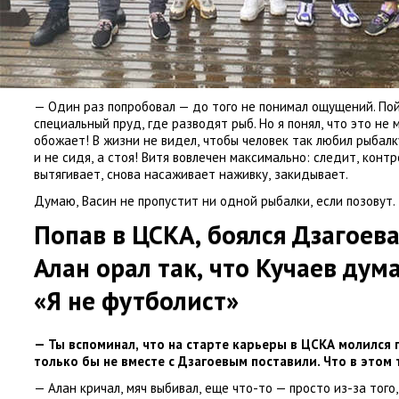
— Один раз попробовал — до того не понимал ощущений. Пой
специальный пруд
,
где разводят рыб. Но я понял
,
что это не 
обожает! В жизни не видел
,
чтобы человек так любил рыбалк
и не сидя
,
а стоя! Витя вовлечен максимально: следит
,
контр
вытягивает
,
снова насаживает наживку
,
закидывает.
Думаю
,
Васин не пропустит ни одной рыбалки
,
если позовут.
Попав в ЦСКА
,
боялся Дзагоева
Алан орал так
,
что Кучаев дума
«Я не футболист»
— Ты вспоминал
,
что на старте карьеры в ЦСКА молился 
только бы не вместе с Дзагоевым поставили. Что в этом 
— Алан кричал
,
мяч выбивал
,
еще что-то — просто из-за того
,