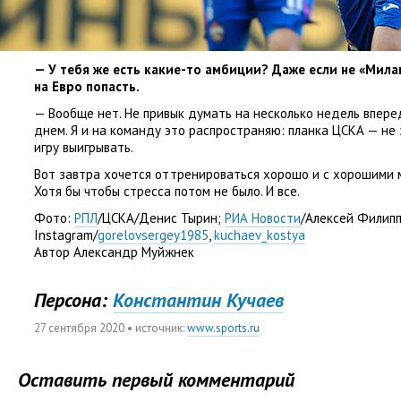
— У тебя же есть какие-то амбиции? Даже если не «Мила
на Евро попасть.
— Вообще нет. Не привык думать на несколько недель впер
днем. Я и на команду это распространяю: планка ЦСКА — не
игру выигрывать.
Вот завтра хочется оттренироваться хорошо и с хорошими м
Хотя бы чтобы стресса потом не было. И все.
Фото:
РПЛ
/ЦСКА/Денис Тырин;
РИА Новости
/Алексей Филип
Instagram/
gorelovsergey1985
,
kuchaev_kostya
Автор Александр Муйжнек
Персона:
Константин Кучаев
27 сентября 2020
• источник:
www.sports.ru
Оставить первый комментарий