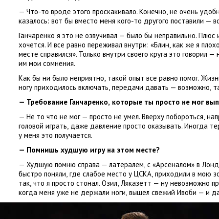
— Что-то вроде этого проскакивало. Конечно
,
не очень удобн
казалось: вот бы вместо меня кого-то другого поставили — в
Ганчаренко я это не озвучивал — было бы неправильно. Плюс 
хочется. И все равно переживал внутри: «Блин
,
как же я плох
месте справился». Только внутри своего круга это говорил —
им мои сомнения.
Как бы ни было неприятно
,
такой опыт все равно помог. Жизн
ногу приходилось включать
,
передачи давать — возможно
,
т
— Требование Ганчаренко
,
которые ты просто не мог вы
— Не то что не мог — просто не умел. Вверху побороться
,
нап
головой играть
,
даже давление просто оказывать. Иногда тер
у меня это получается.
— Помнишь худшую игру на этом месте?
— Худшую помню справа — латералем
,
с «Арсеналом» в Лонд
быстро поняли
,
где слабое место у ЦСКА
,
приходили в мою з
так
,
что я просто стонал. Озил
,
Ляказетт — ну невозможно пр
когда меня уже не держали ноги
,
вышел свежий Ивоби — и да