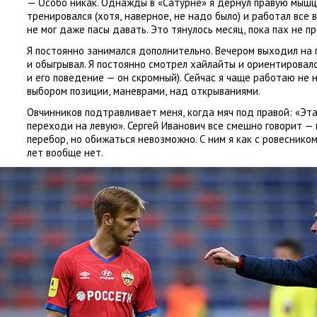
— Особо никак. Однажды в «Сатурне» я дернул правую мышцу
тренировался
(
хотя
,
наверное
,
не надо было) и работал все 
не мог даже пасы давать. Это тянулось месяц
,
пока пах не п
Я постоянно занимался дополнительно. Вечером выходил на 
и обыгрывал. Я постоянно смотрел хайлайты и ориентировал
и его поведение — он скромный). Сейчас я чаще работаю не
выбором позиции
,
маневрами
,
над открываниями.
Овчинников подтравливает меня
,
когда мяч под правой: «Эт
переходи на левую». Сергей Иванович все смешно говорит —
перебор
,
но обижаться невозможно. С ним я как с ровеснико
лет вообще нет.