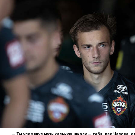
— Ты упомянул музыкальную школу — тебя
,
как Чалова
,
о