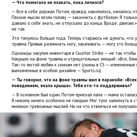
— Что помогало не плакать
,
пока лечился?
— Все в себе держал. Потом
,
правда
,
накопилось
,
началось ч
Плохие мысли лезли голову — закончить с футболом. Я тольк
давало о себе знать
,
не отпускало до конца. Вроде
,
двигаю н
не так.
Это тянулось больше года. Теперь стараюсь не думать
,
что 
травма. Привык разминать ногу
,
закачивать — могу это больш
Однажды закупил инвентаря в Counter Strike — не так чтобы
Накрыло на фоне травмы и отрицательных эмоций: «Все
,
бли
Так-то лютой любви к скинам нет
(
скины в CS — измененные
выполненные в особом дизайне — Sports.ru).
— Ты говорил
,
что на фоне травмы жил в паранойе: «Все
поведением
,
ехала крыша». Тебя кто-то поддерживал?
— В основном был один. Потом приехал папа — мама осталась
Я никому ничего особенно не говорил. Мог тупо залипнуть в с
миллион тревожных мыслей. Ни на что отвлечься не получало