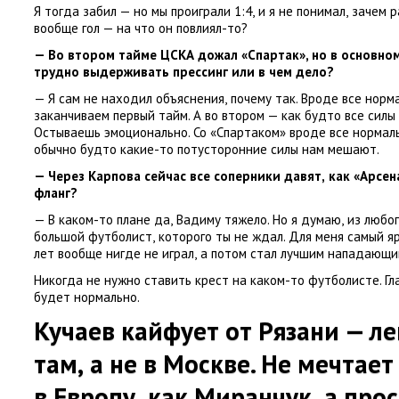
Я тогда забил — но мы проиграли 1:4
,
и я не понимал
,
зачем р
вообще гол — на что он повлиял-то?
— Во втором тайме ЦСКА дожал
«
Спартак», но в основно
трудно выдерживать прессинг или в чем дело?
— Я сам не находил объяснения
,
почему так. Вроде все норм
заканчиваем первый тайм. А во втором — как будто все силы 
Остываешь эмоционально. Со «Спартаком» вроде все нормаль
обычно будто какие-то потусторонние силы нам мешают.
— Через Карпова сейчас все соперники давят
,
как
«
Арсен
фланг?
— В каком-то плане да
,
Вадиму тяжело. Но я думаю
,
из любо
большой футболист
,
которого ты не ждал. Для меня самый я
лет вообще нигде не играл
,
а потом стал лучшим нападающи
Никогда не нужно ставить крест на каком-то футболисте. Гл
будет нормально.
Кучаев кайфует от Рязани — л
там
,
а не в Москве. Не мечтает
в Европу
,
как Миранчук
,
а прос