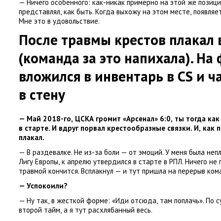
— Ничего особенного: как-никак примерно на этой же позиц
представлял
,
как быть. Когда выхожу на этом месте
,
появляе
Мне это в удовольствие.
После травмы крестов плакал 
(
команда за это напихала). На 
вложился в инвентарь в CS и ч
в стену
— Май 2018-го
,
ЦСКА громит
«
Арсенал» 6:0
,
ты тогда как
в старте. И вдруг порвал крестообразные связки. И
,
как 
плакал.
— В раздевалке. Не из-за боли — от эмоций. У меня была неп
Лигу Европы
,
к апрелю утвердился в старте в РПЛ. Ничего не
травмой кончится. Всплакнул — и тут пришла на перерыв ком
— Успокоили?
— Ну так
,
в жесткой форме: «Иди отсюда
,
там поплачь». По с
второй тайм
,
а я тут расхлябанный весь.