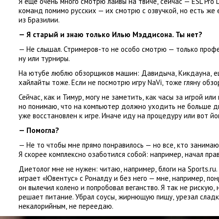
Я еще очень много смотрю лайвы на твиче
,
сейчас — ESL Pro 
команд помимо русских — их смотрю с озвучкой
,
но есть же
из Бразилии.
— Я старый и знаю только Илью Мэддисона. Ты нет?
— Не слышал. Стримеров-то не особо смотрю — только проф
ну или турниры.
На ютубе люблю обзорщиков машин: Давидыча
,
Кикдауна
,
е
хайлайты тоже. Если не посмотрю игру NaVi
,
тоже гляну обзо
Сейчас
,
как и Тимур
,
могу не заметить
,
как часы за игрой ил
но понимаю
,
что на компьютер должно уходить не больше дв
уже восстановлен к игре. Иначе иду на процедуру или вот йо
— Помогла?
— Не то чтобы мне прямо понравилось — но все
,
кто занимаю
Я скорее комплексно озаботился собой: например
,
начал прав
Диетолог мне не нужен: читаю
,
например
,
блоги на Sports.ru
играет
«
Ювентус» с Роналду и без него — мне
,
например
,
пон
он вылечил колено и попробовал веганство. Я так не рискую
,
решает питание. Убрал соусы
,
жирнющую пищу
,
урезал слад
некалорийным
,
не переедаю.