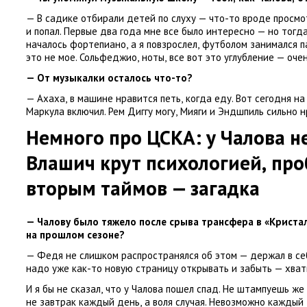
— В садике отбирали детей по слуху — что-то вроде просмот
и попал. Первые два года мне все было интересно — но тогда
началось фортепиано
,
а я повзрослел
,
футболом занимался п
это не мое. Сольфеджио
,
ноты
,
все вот это углубление — оче
— От музыкалки осталось что-то?
— Ахаха
,
в машине нравится петь
,
когда еду. Вот сегодня н
Маркула включил. Рем Диггу могу
,
Мияги и Эндшпиль сильно н
Немного про ЦСКА: у Чалова н
Влашич крут психологией
,
про
вторым таймов — загадка
— Чалову было тяжело после срыва трансфера в «Криста
на прошлом сезоне?
— Федя не слишком распространялся об этом — держал в с
надо уже как-то новую страницу открывать и забыть — хват
И я бы не сказал
,
что у Чалова пошел спад. Не штампуешь же 
не завтрак каждый день
,
а воля случая. Невозможно каждый