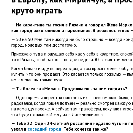
круто играть
— На карантине ты тусил в Рязани и говорил Жене Марко
как город алкоголиков и наркоманов. В реальности как 
— 50 на 50. Мне там никогда не было страшно — всегда ком
город
,
молодых там достаточно.
Приезжаю туда и ощущаю себя как у себя в квартире
,
спокой
то в Рязань
,
то обратно — по две недели. Я бы жил там легко 
Когда бываю и иду по переходам
,
а там просят денег бабуш
купить
,
что они продают. Это касается только пожилых — пья
им
,
сделаешь только хуже.
— Ты болел за «Милан». Продолжаешь за ним следить?
— Одно время я перестал смотреть их — невозможно было
,
т
радовался
,
когда пошел подъем — реально смотрел каждую и
на команду похоже. А сейчас там трансферы
,
покупают игро
что будет дальше. И жду их в Лиге чемпионов.
— Тебе 22. Один 24-летний россиянин недавно чуть не пе
уехал в
соседний город
. Тебе хочется так же?