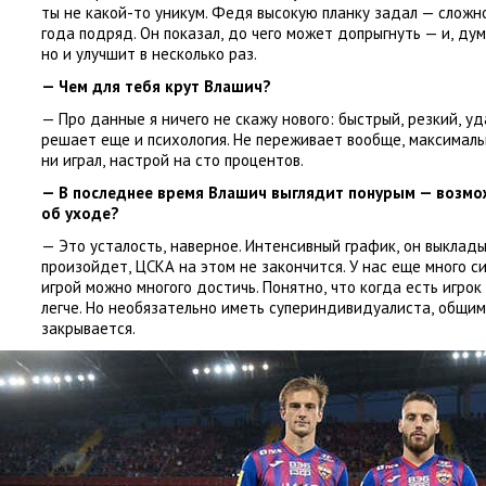
ты не какой-то уникум. Федя высокую планку задал — сложн
года подряд. Он показал
,
до чего может допрыгнуть — и
,
ду
но и улучшит в несколько раз.
— Чем для тебя крут Влашич?
— Про данные я ничего не скажу нового: быстрый
,
резкий
,
уд
решает еще и психология. Не переживает вообще
,
максимальн
ни играл
,
настрой на сто процентов.
— В последнее время Влашич выглядит понурым — возмо
об уходе?
— Это усталость
,
наверное. Интенсивный график
,
он выклады
произойдет
,
ЦСКА на этом не закончится. У нас еще много с
игрой можно многого достичь. Понятно
,
что когда есть игрок
легче. Но необязательно иметь супериндивидуалиста
,
общим
закрывается.