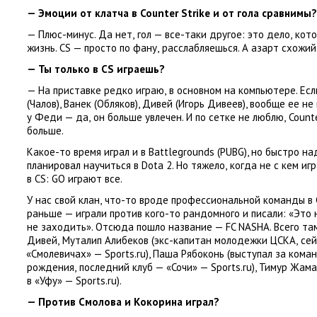
— Эмоции от клатча в Counter Strike и от гола сравнимы?
— Плюс-минус. Да нет
,
гол — все-таки другое: это дело
,
кото
жизнь. CS — просто по фану
,
расслабляешься. А азарт схожий
— Ты только в CS играешь?
— На приставке редко играю
,
в основном на компьютере. Ес
(
Чалов), Ванек
(
Обляков), Дивей
(
Игорь Дивеев), вообще ее не
у Феди — да
,
он больше увлечен. И по сетке не люблю
,
Count
больше.
Какое-то время играл и в Battlegrounds
(
PUBG), но быстро на
планировал научиться в Dota 2. Но тяжело
,
когда не с кем игр
в CS: GO играют все.
У нас свой клан
,
что-то вроде профессиональной команды
в
раньше — играли против кого-то рандомного и писали: «Это
не заходить». Отсюда пошло название — FC NASHA. Всего там
Дивей
,
Муталип Алибеков
(
экс-капитан молодежки ЦСКА
,
сей
«
Смолевичах» — Sports.ru), Паша Рябоконь
(
выступал за кома
рождения
,
последний клуб — «Сочи» — Sports.ru), Тимур Жам
в «Уфу» — Sports.ru).
— Против Смолова и Кокорина играл?