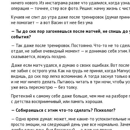
ничего нового. Из инстаграма разве что удалился
,
когда узна
операция — точнее
,
стер все фото. Решил: начну жизнь с чис
Кучаев не спит до утра даже после тренировок
(
думал прини
не помогает — а вот Васин от нее без ума
— Ты до сих пор загоняешься после матчей
,
не спишь до 
события?
— Так даже после тренировок. Постоянно. Что-то не то сдел
отдал
,
не забил очевидный момент — и донимаю себя этим. 
сказывается
,
ложусь поздно.
Даже если матч удался
,
я думаю о своих ошибках. Вот после
не забил с острого угла. Как на грудь не принял
,
когда Магну
видишь
,
до сих пор легко вспоминаю. А тогда заснул только 
и не мог ничего делать. Пытаюсь читать в три ночи
,
чтобы ус
уже весь пересмотрю — без толку.
Претензий к самому себе даже больше
,
чем мне на разборе
с детства восприимчивый
,
или память хорошая.
— Собираешься с этим что-то сделать? Психолог?
— Одно время думал: может
,
мне какие-то успокоительные н
просто эмоции
,
на следующий день уже все нормально. Заче
дерби один день был бессонный — а дальше проще.