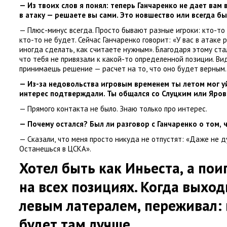
— Из твоих слов я понял: теперь Ганчаренко не дает вам
в атаку — решаете вы сами. Это новшество или всегда б
— Плюс-минус всегда. Просто бывают разные игроки: кто-то
кто-то не будет. Сейчас Ганчаренко говорит: «У вас в атаке
иногда сделать
,
как считаете нужным». Благодаря этому ста
что тебя не привязали к какой-то определенной позиции. В
принимаешь решение — расчет на то
,
что оно будет верным.
— Из-за недовольства игровым временем ты летом мог уй
интерес подтверждали. Ты общался со Слуцким или Яро
— Прямого контакта не было. Знаю только про интерес.
— Почему остался? Был ли разговор с Ганчаренко о том
,
— Сказали
,
что меня просто никуда не отпустят: «Даже не д
Останешься в ЦСКА».
Хотел быть как Иньеста
,
а пои
на всех позициях. Когда выход
левым латералем
,
переживал: 
будет там лучше