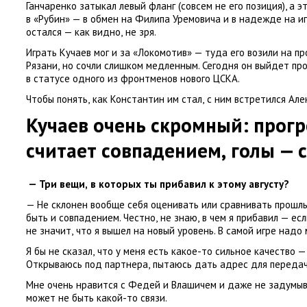
Ганчаренко затыкал левый фланг
(
совсем не его позиция), а 
в «Рубин» — в обмен на Филипа Уремовича и в надежде на иг
остался — как видно
,
не зря.
Играть Кучаев мог и за «Локомотив» — туда его возили на п
Рязани
,
но сочли слишком медленным. Сегодня он выйдет пр
в статусе одного из фронтменов нового ЦСКА.
Чтобы понять
,
как Константин им стал
,
с ним встретился Ал
Кучаев очень скромный: прогре
считает совпадением
,
голы — 
— Три вещи
,
в которых ты прибавил к этому августу?
— Не склонен вообще себя оценивать или сравнивать прошлы
быть и совпадением. Честно
,
не знаю
,
в чем я прибавил — ес
не значит
,
что я вышел на новый уровень. В самой игре надо 
Я бы не сказал
,
что у меня есть какое-то сильное качество —
Открываюсь под партнера
,
пытаюсь дать адрес для передач
Мне очень нравится с Федей и Влашичем и даже не задумыв
может не быть какой-то связи.