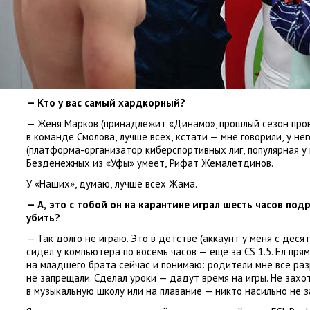
— Кто у вас самый хардкорный?
— Женя Марков
(
принадлежит
«
Динамо», прошлый сезон прове
в команде Смолова
,
лучше всех
,
кстати — мне говорили
,
у нег
(
платформа-организатор киберспортивных лиг
,
популярная у 
Безденежных из «Уфы» умеет
,
Рифат Жемалетдинов.
У «Наших», думаю
,
лучше всех Жама.
— А
,
это с тобой он на карантине играл шесть часов под
убить?
— Так долго не играю. Это в детстве
(
аккаунт у меня с деся
сидел у компьютера по восемь часов — еще за CS 1.5. Ел пря
на младшего брата сейчас и понимаю: родители мне все ра
не запрещали. Сделал уроки — дадут время на игры. Не захо
в музыкальную школу или на плавание — никто насильно не з