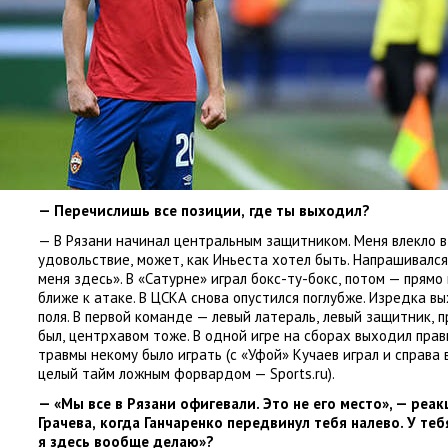
— Перечислишь все позиции
,
где ты выходил?
— В Рязани начинал центральным защитником. Меня влекло в
удовольствие
,
может
,
как Иньеста хотел быть. Напрашивался
меня здесь». В «Сатурне» играл бокс-ту-бокс
,
потом — прямо
ближе к атаке. В ЦСКА снова опустился поглубже. Изредка в
поля. В первой команде — левый латераль
,
левый защитник
,
п
был
,
центрхавом тоже. В одной игре на сборах выходил пра
травмы некому было играть
(
с «Уфой» Кучаев играл и справа 
целый тайм ложным форвардом — Sports.ru).
— «Мы все в Рязани офигевали. Это не его место», — реа
Грачева
,
когда Ганчаренко передвинул тебя налево. У теб
я здесь вообще делаю»?