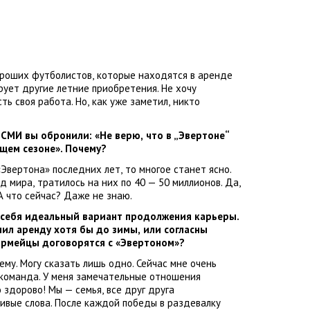
ороших футболистов
,
которые находятся в аренде
рует другие летние приобретения. Не хочу
сть своя работа. Но
,
как уже заметил
,
никто
 СМИ вы обронили: «Не верю
,
что в „Эвертоне“
ющем сезоне». Почему?
«
Эвертона» последних лет
,
то многое станет ясно.
нд мира
,
тратилось на них по 40 — 50 миллионов. Да
,
А что сейчас? Даже не знаю.
я себя идеальный вариант продолжения карьеры.
ил аренду хотя бы до зимы
,
или согласны
армейцы договорятся с «Эвертоном»?
му. Могу сказать лишь одно. Сейчас мне очень
 команда. У меня замечательные отношения
о здорово! Мы — семья
,
все друг друга
ивые слова. После каждой победы в раздевалку