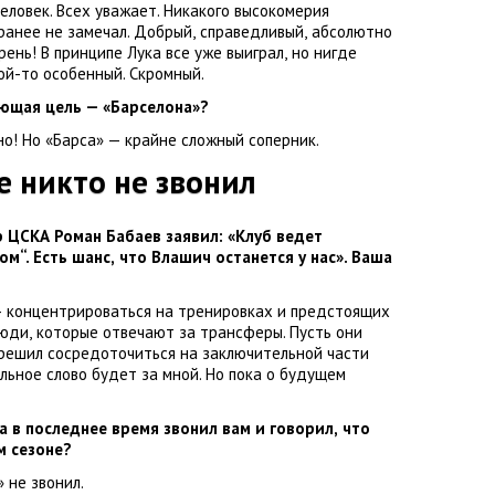
еловек. Всех уважает. Никакого высокомерия
 ранее не замечал. Добрый
,
справедливый
,
абсолютно
ень! В принципе Лука все уже выиграл
,
но нигде
ой-то особенный. Скромный.
ующая цель —
«Барселона»
?
но! Но «Барса» — крайне сложный соперник.
е никто не звонил
р ЦСКА
Роман Бабаев
заявил: «Клуб ведет
ом“. Есть шанс
,
что Влашич останется у нас». Ваша
— концентрироваться на тренировках и предстоящих
люди
,
которые отвечают за трансферы. Пусть они
 решил сосредоточиться на заключительной части
льное слово будет за мной. Но пока о будущем
 в последнее время звонил вам и говорил
,
что
м сезоне?
 не звонил.