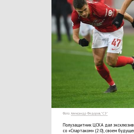
Фото:
Александр Федоров, "СЭ"
Полузащитник ЦСКА дал эксклюзив
со «Спартаком»
(
2:0), своем будуще