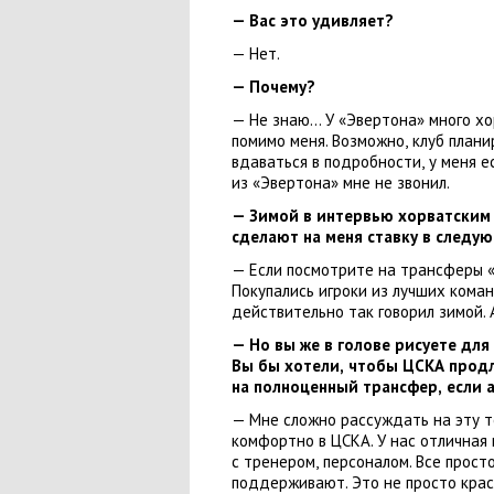
— Вас это удивляет?
— Нет.
— Почему?
— Не знаю… У «Эвертона» много х
помимо меня. Возможно
,
клуб плани
вдаваться в подробности
,
у меня е
из «Эвертона» мне не звонил.
— Зимой в интервью хорватским
сделают на меня ставку в следу
— Если посмотрите на трансферы
Покупались игроки из лучших кома
действительно так говорил зимой. 
— Но вы же в голове рисуете дл
Вы бы хотели
,
чтобы ЦСКА продл
на полноценный трансфер
,
если 
— Мне сложно рассуждать на эту те
комфортно в ЦСКА. У нас отличная
с тренером
,
персоналом. Все прост
поддерживают. Это не просто крас