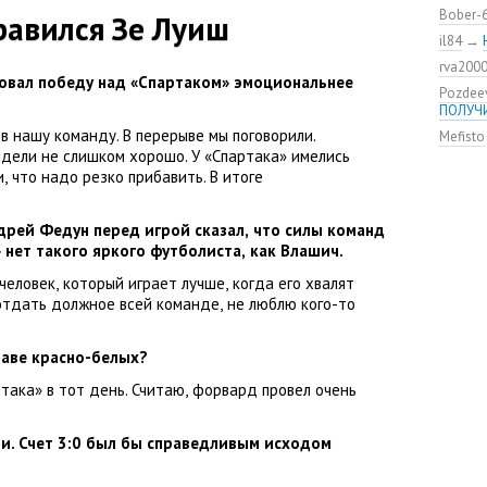
удалос
Bober-
равился Зе Луиш
Констан
il84
→
команд
rva200
мяча»
овал победу над
«
Спартаком» эмоциональнее
Pozdee
ЦСКА о
ПОЛУЧ
нового
 в нашу команду. В перерыве мы поговорили.
Mefisto
Адольф
ядели не слишком хорошо. У «Спартака» имелись
ЦСКА
и
,
что надо резко прибавить. В итоге
ВЭБ по
этому?
Джоке
дрей Федун
перед игрой сказал
,
что силы команд
» нет такого яркого футболиста
,
как
Влашич
.
ЦСКА —
Не уво
 человек
,
который играет лучше
,
когда его хвалят
отдать должное всей команде
,
не люблю кого-то
таве красно-белых?
ртака» в тот день. Считаю
,
форвард провел очень
би. Счет 3:0 был бы справедливым исходом