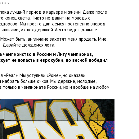
ются.
ока лучший период в карьере и жизни. Даже после
то конец света. Никто не давит на молодых
 здорово! Мы просто двигаемся постепенно вперед.
льщиками
,
их поддержкой. А что будет дальше…
 Может быть
,
англичане захотят меня продать. Мне
,
о. Давайте дождемся лета.
а чемпионство в России и Лигу чемпионов
,
кует не попасть в еврокубки
,
но весной победил
ал
«
Реал». Мы уступили
«
Роме», но оказали
и набрать больше очков. Мы дерзкие
,
молодые
,
е только в чемпионате России
,
но и вообще на любом