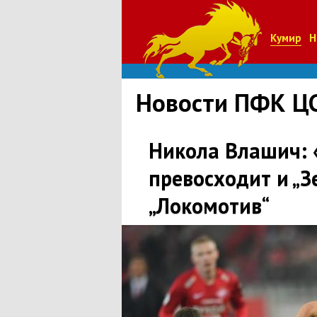
Кумир
Н
Новости ПФК Ц
Никола Влашич: 
превосходит и „Зе
„Локомотив“