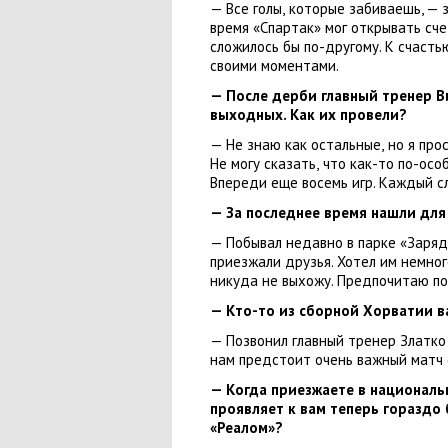
— Все голы
,
которые забиваешь, — 
время
«
Спартак» мог открывать сче
сложилось бы по-другому. К счасть
своими моментами.
— После дерби главный тренер
В
выходных. Как их провели?
— Не знаю как остальные
,
но я про
Не могу сказать
,
что как-то по-осо
Впереди еще восемь игр. Каждый 
— За последнее время нашли для
— Побывал недавно в парке
«
Заряд
приезжали друзья. Хотел им немног
никуда не выхожу. Предпочитаю по
— Кто-то из сборной Хорватии в
— Позвонил главный тренер Златко
нам предстоит очень важный матч 
— Когда приезжаете в национал
проявляет к вам теперь гораздо
«Реалом»
?