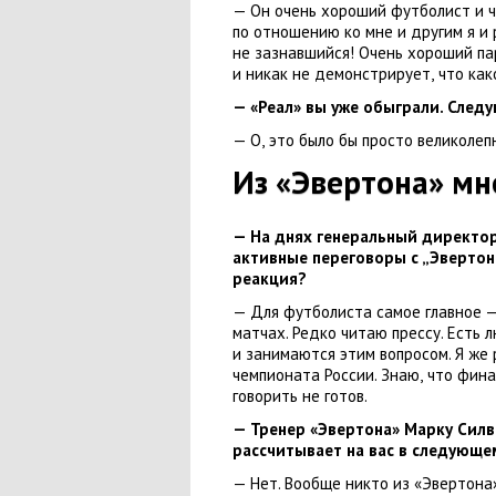
— Он очень хороший футболист и ч
по отношению ко мне и другим я и
не зазнавшийся! Очень хороший пар
и никак не демонстрирует
,
что как
— «Реал» вы уже обыграли. След
— О
,
это было бы просто великолеп
Из «Эвертона» мн
— На днях генеральный директо
активные переговоры с „Эвертон
реакция?
— Для футболиста самое главное 
матчах. Редко читаю прессу. Есть 
и занимаются этим вопросом. Я же
чемпионата России. Знаю
,
что фина
говорить не готов.
— Тренер
«Эвертона»
Марку Силва
рассчитывает на вас в следующе
— Нет. Вообще никто из «Эвертона»