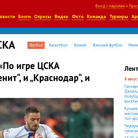
Вход с паролем
•
Прос
овости
Блоги
Опросы
Видео
Фото
Команда
Турниры
Ар
СКА
Футбол
Баскетбол
Хоккей
Женский футбол
Мини
«По игре ЦСКА
Лент
нит“, и „Краснодар“, и
8 авгу
Ганчаре
Делать
полуто
восста
Кучаев
жесток
топ-ур
Чидера
сумас