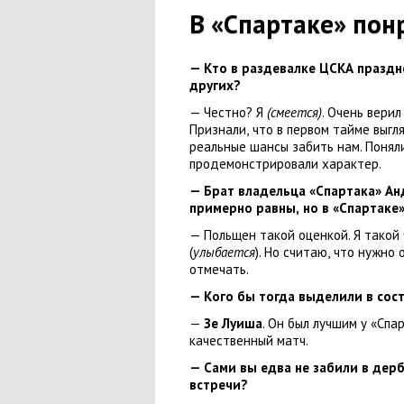
В «Спартаке» пон
— Кто в раздевалке ЦСКА праздн
других?
— Честно? Я
(смеется)
. Очень верил
Признали
,
что в первом тайме выгл
реальные шансы забить нам. Понял
продемонстрировали характер.
— Брат владельца
«
Спартака»
Ан
примерно равны
,
но в «Спартаке
— Польщен такой оценкой. Я такой
(
улыбается
). Но считаю
,
что нужно 
отмечать.
— Кого бы тогда выделили в сос
—
Зе Луиша
. Он был лучшим у «Спа
качественный матч.
— Сами вы едва не забили в дер
встречи?