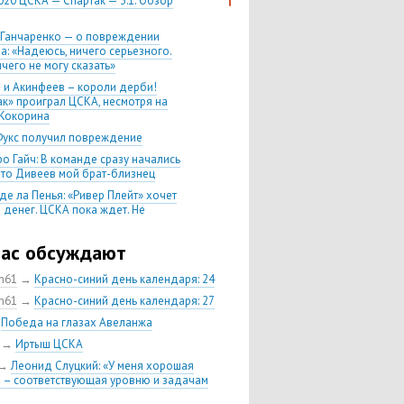
020 ЦСКА — Спартак — 3:1. Обзор
 Ганчаренко — о повреждении
а: «Надеюсь, ничего серьезного.
чего не могу сказать»
 и Акинфеев – короли дерби!
ак» проиграл ЦСКА, несмотря на
Кокорина
Фукс получил повреждение
о Гайч: В команде сразу начались
 что Дивеев мой брат-близнец
де ла Пенья: «Ривер Плейт» хочет
 денег. ЦСКА пока ждет. Не
, что сделка близка к завершению»
020 Химки — ЦСКА — 0:2. Обзор
час обсуждают
ch61
→
Красно-синий день календаря: 24
 матч сезона в РПЛ —
нейшая победа ЦСКА. Гончаренко
ch61
→
Красно-синий день календаря: 27
л 11 россиян в старте
→
Победа на глазах Авеланжа
нко — о Гайче: «Если покупаем за
→
Иртыш ЦСКА
 деньги, значит, рассчитываем как
овного форварда»
→
Леонид Слуцкий: «У меня хорошая
 – соответствующая уровню и задачам
енко: «Влашича сложно заменить,
аеву и Дзагоеву сегодня это