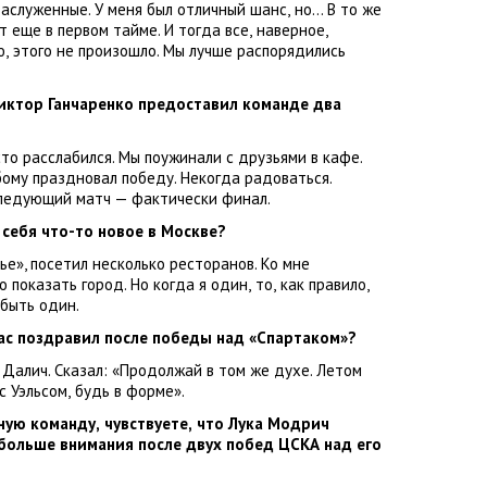
заслуженные. У меня был отличный шанс
,
но… В то же
т еще в первом тайме. И тогда все
,
наверное
,
ю
,
этого не произошло. Мы лучше распорядились
иктор Ганчаренко
предоставил команде два
сто расслабился. Мы поужинали с друзьями в кафе.
бому праздновал победу. Некогда радоваться.
следующий матч — фактически финал.
 себя что-то новое в Москве?
ье», посетил несколько ресторанов. Ко мне
о показать город. Но когда я один
,
то
,
как правило
,
быть один.
ас поздравил после победы над
«
Спартаком»?
 Далич. Сказал: «Продолжай в том же духе. Летом
с Уэльсом
,
будь в форме».
ьную команду
,
чувствуете
,
что
Лука Модрич
 больше внимания после двух побед ЦСКА над его