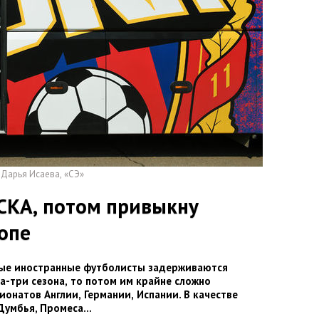
о Дарья Исаева
,
«СЭ»
ЦСКА
,
потом привыкну
ропе
ные иностранные футболисты задерживаются
а-три сезона
,
то потом им крайне сложно
ионатов Англии
,
Германии
,
Испании. В качестве
Думбья
,
Промеса
…