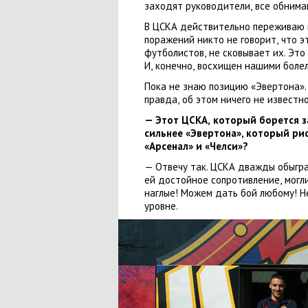
заходят руководители
,
все обнима
В ЦСКА действительно переживаю п
поражений никто не говорит
,
что э
футболистов
,
не сковывает их. Это
И
,
конечно
,
восхищен нашими боле
Пока не знаю позицию
«
Эвертона».
правда
,
об этом ничего не известн
— Этот ЦСКА
,
который борется з
сильнее
«
Эвертона», который рис
«Арсенал»
и
«Челси»
?
— Отвечу так. ЦСКА дважды обыгр
ей достойное сопротивление
,
могл
наглые! Можем дать бой любому! Н
уровне.