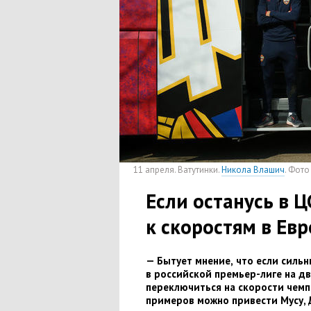
11 апреля. Ватутинки.
Никола Влашич
. Фот
Если останусь в 
к скоростям в Ев
— Бытует мнение
,
что если силь
в российской премьер-лиге на дв
переключиться на скорости чемп
примеров можно привести
Мусу
,