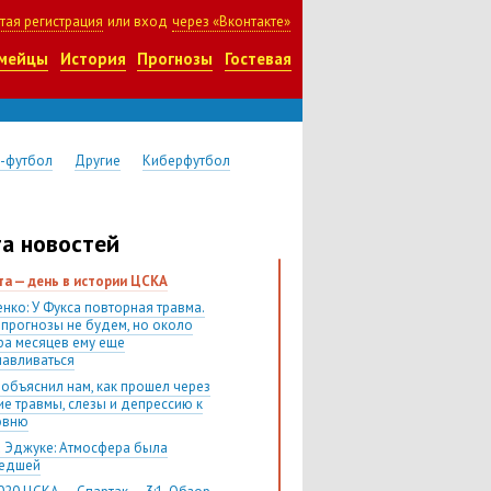
тая регистрация
или вход
через «Вконтакте»
мейцы
История
Прогнозы
Гостевая
-футбол
Другие
Киберфутбол
а новостей
ста — день в истории ЦСКА
нко: У Фукса повторная травма.
 прогнозы не будем, но около
ра месяцев ему еще
навливаться
 объяснил нам, как прошел через
ие травмы, слезы и депрессию к
овню
 Эджуке: Атмосфера была
шедшей