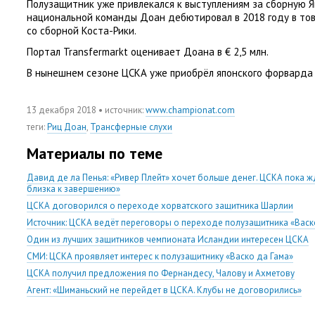
Полузащитник уже привлекался к выступлениям за сборную Я
национальной команды Доан дебютировал в 2018 году в то
со сборной Коста-Рики.
Портал Transfermarkt оценивает Доана в € 2,5 млн.
В нынешнем сезоне ЦСКА уже приобрёл японского форварда 
13 декабря 2018
• источник:
www.championat.com
теги
:
Риц Доан
,
Трансферные слухи
Материалы по теме
Давид де ла Пенья: «Ривер Плейт» хочет больше денег. ЦСКА пока жд
близка к завершению»
ЦСКА договорился о переходе хорватского защитника Шарлии
Источник: ЦСКА ведёт переговоры о переходе полузащитника «Васк
Один из лучших защитников чемпионата Исландии интересен ЦСКА
СМИ: ЦСКА проявляет интерес к полузащитнику «Васко да Гама»
ЦСКА получил предложения по Фернандесу, Чалову и Ахметову
Агент: «Шиманьский не перейдет в ЦСКА. Клубы не договорились»