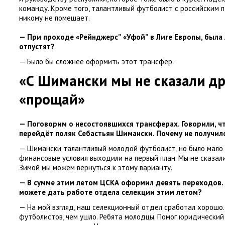
команду. Кроме того
,
талантливый футболист с российским 
никому не помешает.
— При проходе
«
Рейнджерс” «Уфой” в Лиге Европы
,
была 
отпустят?
— Было бы сложнее оформить этот трансфер.
«С Шимански мы не сказали др
«
прощай»
— Поговорим о несостоявшихся трансферах. Говорили
,
ч
перейдёт поляк Себастьян Шимански. Почему не получил
— Шимански талантливый молодой футболист
,
но было мало
финансовые условия выходили на первый план. Мы не сказали
Зимой мы можем вернуться к этому варианту.
— В сумме этим летом ЦСКА оформил девять переходов.
можете дать работе отдела селекции этим летом?
— На мой взгляд
,
наш селекционный отдел сработал хорошо
футболистов
,
чем ушло. Ребята молодцы. Помог юридический