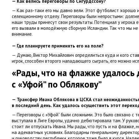
— Как велись переговоры по Сигурдссону?
— Как раз-таки его мы давно вели. Этот футболист хорошо
селекционному отделу. Переговоры были непростыми: долги
наши труды принесут свои результаты. Потенциал у игрока ес
его вызвали в молодёжную сборную Исландии. Так что мы не 
внимание.
— Где планируете применять его на поле?
— Думаю
,
Виктор Михайлович определиться куда и кого ста
игрок
,
способен второго нападающего сыграть
,
его можно исп
«Рады
,
что на флажке удалось
с «Уфой” по Облякову”
— Трансфер Ивана Облякова в ЦСКА стал неожиданность
в последний день. Как удалось осуществить этот перехо
— Переговоры с «Уфой” были сложными. Это было связано с т
выступала в Лиге Европы
,
удачно дебютировала там. У руков
стоит ли отпускать Ивана. Мы рады
,
что пусть и на флажке
,
н
на адекватных условиях. Благодарны генеральному директо
и руководству республики
,
которое тоже было в курсе. Наде