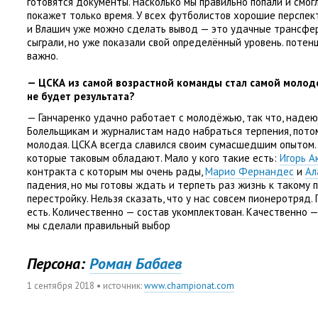
готовятся документы. Насколько мы правильно попали и смог
покажет только время. У всех футболистов хорошие перспек
и Влашич уже можно сделать вывод — это удачные трансфер
сыграли
,
но уже показали свой определённый уровень. потен
важно.
— ЦСКА из самой возрастной команды стал самой молод
не будет результата?
— Ганчаренко удачно работает с молодёжью
,
так что
,
надею
Болельщикам и журналистам надо набраться терпения
,
пото
молодая. ЦСКА всегда славился своим сумасшедшим опытом.
которые таковым обладают. Мало у кого такие есть:
Игорь А
контракта с которым мы очень рады
,
Марио Фернандес
и
Ал
падения
,
но мы готовы ждать и терпеть раз жизнь к такому 
перестройку. Нельзя сказать
,
что у нас совсем пионеротряд.
есть. Количественно — состав укомплектован. Качественно 
мы сделали правильный выбор
Персона:
Роман Бабаев
1 сентября 2018
• источник:
www.championat.com