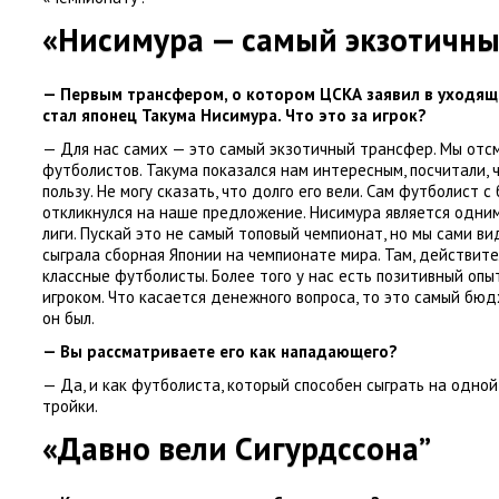
«Нисимура — самый экзотичны
— Первым трансфером
,
о котором ЦСКА заявил в уходящ
стал японец Такума Нисимура. Что это за игрок?
— Для нас самих — это самый экзотичный трансфер. Мы отс
футболистов. Такума показался нам интересным
,
посчитали
,
пользу. Не могу сказать
,
что долго его вели. Сам футболист 
откликнулся на наше предложение. Нисимура является одни
лиги. Пускай это не самый топовый чемпионат
,
но мы сами ви
сыграла сборная Японии на чемпионате мира. Там
,
действите
классные футболисты. Более того у нас есть позитивный опы
игроком. Что касается денежного вопроса
,
то это самый бю
он был.
— Вы рассматриваете его как нападающего?
— Да
,
и как футболиста
,
который способен сыграть на одной
тройки.
«Давно вели Сигурдссона”