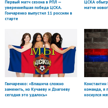
Первый матч сезона в РПЛ —
ЦСКА обыгр
увереннейшая победа ЦСКА.
матче новог
Гончаренко выпустил 11 россиян в
старте
Ганчаренко: «Влашича сложно
Константин 
заменить, но Кучаеву и Дзагоеву
команда, я 
сегодня это удалось»
коснулся мя