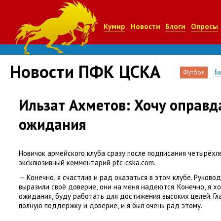
Кумир
Новости
Блоги
Опросы
Новости ПФК ЦСКА
Футбол
Б
Ильзат Ахметов: Хочу оправд
ожидания
Новичок армейского клуба сразу после подписания четырёхл
эксклюзивный комментарий pfc-cska.com.
— Конечно
,
я счастлив и рад оказаться в этом клубе. Руков
выразили своё доверие
,
они на меня надеются. Конечно
,
я х
ожидания
,
буду работать для достижения высоких целей. Гл
полную поддержку и доверие
,
и я был очень рад этому.