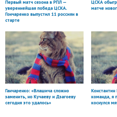
Первый матч сезона в РПЛ —
ЦСКА обыгр
увереннейшая победа ЦСКА.
матче новог
Гончаренко выпустил 11 россиян в
старте
Ганчаренко: «Влашича сложно
Константин 
заменить, но Кучаеву и Дзагоеву
команда, я 
сегодня это удалось»
коснулся мя