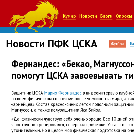
Кумир
Новости
Блоги
Опросы
Новости ПФК ЦСКА
Футбол
Б
Фернандес: «Бекао, Магнуссо
помогут ЦСКА завоевывать т
Защитник ЦСКА
Марио Фернандес
в видеоинтервью клубной
о своем физическом состоянии после чемпионата мира
,
а та
«
армейцев». Состав красно-синих летом пополнили защитни
Магнуссон
,
а также полузащитник Яка Бийол.
«Да
,
физически чувствую себя очень хорошо. Все 10 дней от
я постоянно тренировался
,
совершал пробежки. Устал только
утомительным. Но в целом моя физическая подготовка на оче