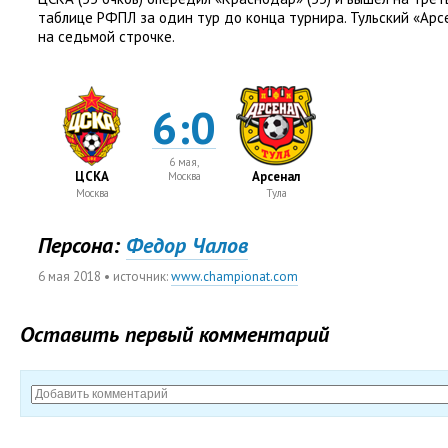
таблице РФПЛ за один тур до конца турнира. Тульский
«
Арс
на седьмой строчке.
6:0
6 мая,
ЦСКА
Арсенал
Москва
Москва
Тула
Персона:
Федор Чалов
6 мая 2018
• источник:
www.championat.com
Оставить первый комментарий