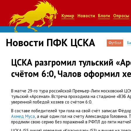
Кумир
Новости
Блоги
Опросы
Новости ПФК ЦСКА
Футбол
Б
ЦСКА разгромил тульский «Ар
счётом 6:0, Чалов оформил х
В матче 29-го тура российской Премьер-Лиги московский ЦС
тульский
«
Арсенал». Встреча проходила на стадионе
«
ВЭБ А
уверенной победой хозяев со счётом 6:0.
В составе победителей три гола на свой счёт записал Фёдо
Ахмед Муса
,
а ещё один гол на счету Александра Головина. 
продлили свою серию без поражений в РФПЛ до пяти матче
ЦСКА
(
55 очков) опередил
«
Краснодар»
(
53) и вышел на трет