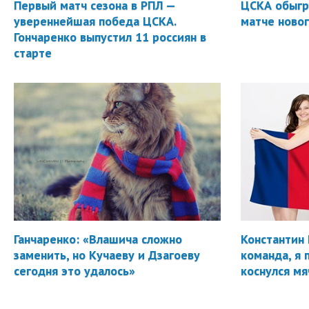
Первый матч сезона в РПЛ —
ЦСКА обыгр
увереннейшая победа ЦСКА.
матче новог
Гончаренко выпустил 11 россиян в
старте
Ганчаренко: «Влашича сложно
Константин 
заменить, но Кучаеву и Дзагоеву
команда, я 
сегодня это удалось»
коснулся мя