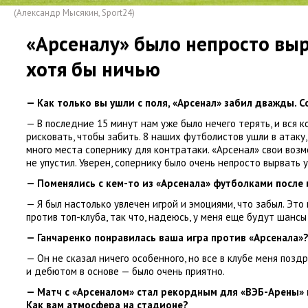
(Александр Мысякин
,
Sport24)
«Арсеналу» было непросто выр
хотя бы ничью
— Как только вы ушли с поля
,
«Арсенал» забил дважды. 
— В последние 15 минут нам уже было нечего терять
,
и вся 
рисковать
,
чтобы забить. 8 наших футболистов ушли в атаку
,
много места сопернику для контратаки. «Арсенал» свои воз
не упустил. Уверен
,
сопернику было очень непросто вырвать у
— Поменялись с кем-то из «Арсенала» футболками после
— Я был настолько увлечен игрой и эмоциями
,
что забыл. Это
против топ-клуба
,
так что
,
надеюсь
,
у меня еще будут шансы
— Ганчаренко понравилась ваша игра против
«
Арсенала»
— Он не сказал ничего особенного
,
но все в клубе меня позд
и дебютом в основе — было очень приятно.
— Матч с «Арсеналом» стал рекордным для
«
ВЭБ-Арены» 
Как вам атмосфера на стадионе?