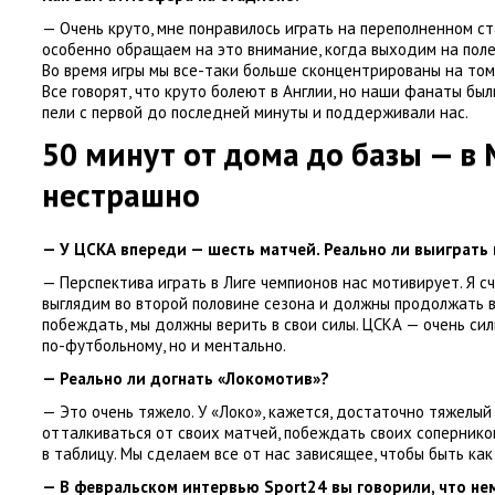
— Очень круто
,
мне понравилось играть на переполненном с
особенно обращаем на это внимание
,
когда выходим на поле
Во время игры мы все-таки больше сконцентрированы на том
Все говорят
,
что круто болеют в Англии
,
но наши фанаты был
пели с первой до последней минуты и поддерживали нас.
50 минут от дома до базы — в 
нестрашно
— У ЦСКА впереди — шесть матчей. Реально ли выиграть 
— Перспектива играть в Лиге чемпионов нас мотивирует. Я с
выглядим во второй половине сезона и должны продолжать в
побеждать
,
мы должны верить в свои силы. ЦСКА — очень си
по-футбольному
,
но и ментально.
— Реально ли догнать
«
Локомотив»?
— Это очень тяжело. У «Локо», кажется
,
достаточно тяжелый 
отталкиваться от своих матчей
,
побеждать своих сопернико
в таблицу. Мы сделаем все от нас зависящее
,
чтобы быть как
— В февральском интервью Sport24 вы говорили
,
что не