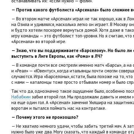
останавливать их: «Если нужно — фоли».
— Против какого футболиста
«
Арсенала» было сложнее в
— Во втором матче
«
Арсенал» играл не так хорошо
,
как в Ло
на Озила и удивлялся
,
насколько легко он играет. В Москву 
и будто хотели поскорее вернуться домой. Хотя даже в так
игру команды — это футболист топ-уровня. Но я считаю
,
что 
«
Арсенала» во второй игре.
— Знаю
,
что вы поддерживаете
«
Барселону». Но было ли
выступить в Лиге Европы
,
как
«
Рома» в ЛЧ?
— В команде почти все смотрели именно матч
«
Барсы», а на
и «Реал» — «Ювентус», когда итальянцы почти смогли соверш
случаются. Игра
«
Барселоны», кстати
,
была похоже на то
,
что
с нами — каталонцы тоже просто отбывали номер и было спр
Так что да
,
однозначно такое ощущение было
,
особенно посл
Набабкин
забил второй гол. Мы продолжали давить и имели 
на еще один гол. А «Арсенал» заменил Уилшира на защитник
воротам и пытался поймать нас на контратаке.
— Почему этого не произошло?
— Не хватило немного удачи
,
чтобы забить третий мяч. А за
нужно было уже два. Могу сказать
,
что каждый в команде отд