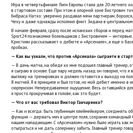
Игра в четвертьфинале Лиги Европы стала для 20-летнего 
в стартовом составе. При этом в опорной зоне Бистрович то
Бибраса Натхо: уверенно раздавал мячи партнерам
,
боролся
,
Чеху
и даже однажды исполнил финт Зидана в центральном 
В начале февраля
,
сразу после испанских сборов и перед ма
Sport24 познакомил болельщиков с Бистровичем — интервь
Кристиян рассказывает о дебюте и «Арсенале», а еще о бас
пробках.
— Как вы узнали
,
что против
«
Арсенала» сыграете в стар
— В день матча
,
на обеде ко мне подошел главный тренер
,
о
я сыграю в основе. Еще пару недель назад он говорил
,
что я 
выгляжу на тренировках и должен готовится к выходу на по
8 матчей. Я в принципе и был готов
,
но мой дебют именно в и
сюрпризом. Непередаваемое ощущение. Весь оставшийся ден
я просто прокручивал в голове
,
как это будет.
— Что от вас требовал Виктор Ганчаренко?
— Как и всегда: быть глубинным плеймейкером
,
соединять об
функция — держать мяч в центре поля
,
сохраняя командный 
нашим нападающим. С «Арсеналом» нужно было играть как м
отыграться и не дать сопернику забить. Главный тренер гово