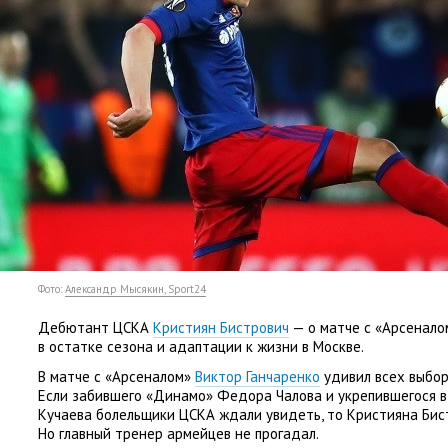
Фото:
Александр Мысякин, Sport24
Дебютант ЦСКА
Кристиян Бистрович
— о матче с «Арсенало
в остатке сезона и адаптации к жизни в Москве.
В матче с «Арсеналом»
Виктор Ганчаренко
удивил всех выбор
Если забившего
«
Динамо»
Федора Чалова
и укрепившегося 
Кучаева
болельщики ЦСКА ждали увидеть
,
то
Кристияна Бис
Но главный тренер армейцев не прогадал.