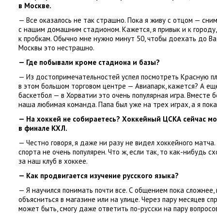
в Москве.
— Все оказалось не так страшно. Пока я живу с отцом — сн
с нашим домашним стадионом. Кажется
,
я привык и к городу
,
к пробкам. Обычно мне нужно минут 50
,
чтобы доехать до Ват
Москвы это нестрашно.
— Где побывали кроме стадиона и базы?
— Из достопримечательностей успел посмотреть Красную пл
в этом большом торговом центре — Авиапарк
,
кажется? А ещ
баскетбол — в Хорватии это очень популярная игра. Вместе 
наша любимая команда. Папа был уже на трех играх
,
а я пок
— На хоккей не собираетесь? Хоккейный ЦСКА сейчас м
в финале КХЛ.
— Честно говоря
,
я даже ни разу не видел хоккейного матча.
спорта не очень популярен. Что ж
,
если так
,
то как-нибудь с
за наш клуб в хоккее.
— Как продвигается изучение русского языка?
— Я научился понимать почти все. С общением пока сложнее
,
объясниться в магазине или на улице. Через пару месяцев сп
может быть
,
смогу даже ответить по-русски на пару вопросов