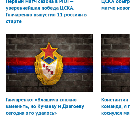
Первый матч сезона в РПЛ —
ЦСКА обыгр
увереннейшая победа ЦСКА.
матче новог
Гончаренко выпустил 11 россиян в
старте
Ганчаренко: «Влашича сложно
Константин 
заменить, но Кучаеву и Дзагоеву
команда, я 
сегодня это удалось»
коснулся мя