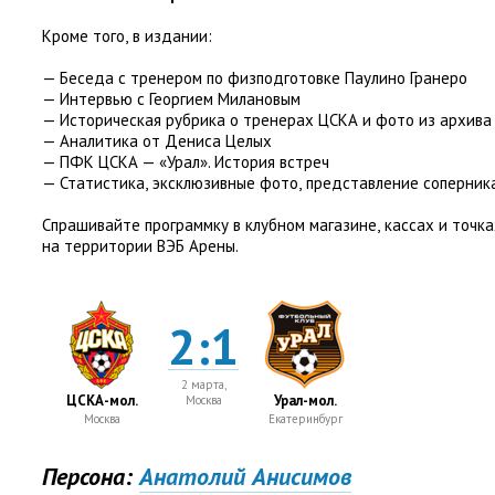
Кроме того
,
в издании:
— Беседа с тренером по физподготовке Паулино Гранеро
— Интервью с Георгием Милановым
— Историческая рубрика о тренерах ЦСКА и фото из архива
— Аналитика от Дениса Целых
— ПФК ЦСКА — «Урал». История встреч
— Статистика
,
эксклюзивные фото
,
представление соперник
Спрашивайте программку в клубном магазине
,
кассах и точк
на территории ВЭБ Арены.
2:1
2 марта,
ЦСКА-мол.
Урал-мол.
Москва
Москва
Екатеринбург
Персона:
Анатолий Анисимов