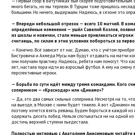
— Первый сбор в Ватутинках был скорее подготовительным.
много бегать
,
но мы терпели. В Турции тоже пришлось несла
большими. Но ничего
,
выдержали. Надеюсь
,
в сезоне это опр
— Впереди небольшой отрезок — всего 10 матчей. В ко
определённые изменения — ушёл Савелий Козлов
,
появи
из школы и новички
,
стали меньше привлекаться игроки 
считаешь
,
по силам в этих условиях побороться за перв
— Конечно. Всё зависит от нас. Думаю
,
что с учётом приобр
Бистровича и Ахмеда Мусы нам будут отдавать на матчи ко
они получали практику. Надеюсь
,
ребята нам помогут. Что ка
лет
,
настала пора идти во взрослый футбол. А ему на смену
перспективные игроки.
— Борьба по сути идёт между тремя командами. Кого сч
соперником — «Краснодар» или
«
Динамо»?
— Да
,
это два самых сильных соперника. Несмотря на то
,
чт
на выезде
,
в Москве с ними будет тяжело. А вот
«
Динамо» мы
поэтому хочется взять реванш. Будем бороться в каждой из 
одержать десять побед. Нельзя спотыкаться ни на одной из
достичь верхней ступени пьедестала.
Полностью интервью с Анатолием Анисимовым читайте 