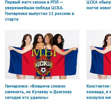
Первый матч сезона в РПЛ —
ЦСКА обыгр
увереннейшая победа ЦСКА.
матче новог
Гончаренко выпустил 11 россиян в
старте
Ганчаренко: «Влашича сложно
Константин 
заменить, но Кучаеву и Дзагоеву
команда, я 
сегодня это удалось»
коснулся мя