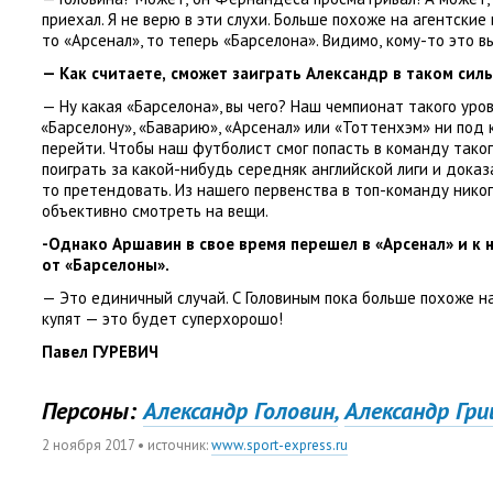
приехал. Я не верю в эти слухи. Больше похоже на агентские
то «Арсенал», то теперь
«
Барселона». Видимо
,
кому-то это в
— Как считаете
,
сможет заиграть Александр в таком сил
— Ну какая
«
Барселона», вы чего? Наш чемпионат такого уро
«
Барселону», «Баварию», «Арсенал» или
«
Тоттенхэм» ни под 
перейти. Чтобы наш футболист смог попасть в команду таког
поиграть за какой-нибудь середняк английской лиги и доказ
то претендовать. Из нашего первенства в топ-команду никог
объективно смотреть на вещи.
-Однако Аршавин в свое время перешел в «Арсенал» и к 
от «Барселоны».
— Это единичный случай. С Головиным пока больше похоже на
купят — это будет суперхорошо!
Павел ГУРЕВИЧ
Персоны:
Александр Головин,
Александр Гр
2 ноября 2017
• источник:
www.sport-express.ru