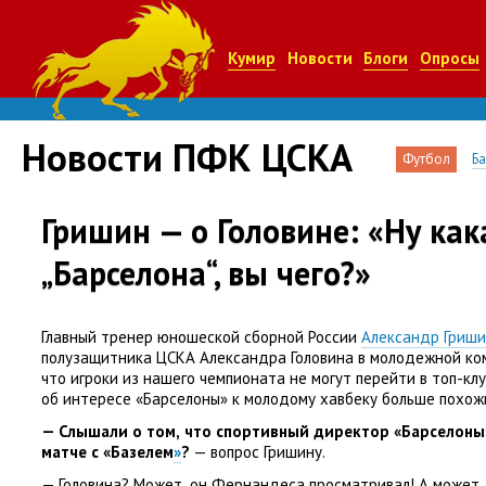
Кумир
Новости
Блоги
Опросы
Новости ПФК ЦСКА
Футбол
Б
Гришин — о Головине: «Ну как
„Барселона“, вы чего?»
Главный тренер юношеской сборной России
Александр Гриш
полузащитника ЦСКА Александра Головина в молодежной к
что игроки из нашего чемпионата не могут перейти в топ-кл
об интересе
«
Барселоны» к молодому хавбеку больше похожи
— Слышали о том
,
что спортивный директор
«
Барселоны
матче с
«Базелем
»
?
— вопрос Гришину.
— Головина? Может
,
он Фернандеса просматривал! А может
,