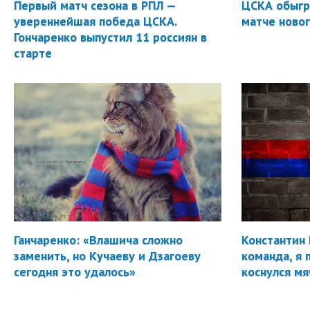
Первый матч сезона в РПЛ —
ЦСКА обыгр
увереннейшая победа ЦСКА.
матче новог
Гончаренко выпустил 11 россиян в
старте
Ганчаренко: «Влашича сложно
Константин 
заменить, но Кучаеву и Дзагоеву
команда, я 
сегодня это удалось»
коснулся мя