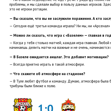
проблемы
,
и мы сделали выбор в пользу данных игроков. Зде
это не игроки ротации.
— Вы сказали
,
что вы не заслужили поражения. А кто зас
— Сегодня ещё третья команда играла? Ни мы
,
ни «Арсенал»
— Можно ли сказать
,
что игра с «Базелем» — главная в г
— Когда у тебя столько матчей
,
каждая игра главная. Любой 
начинаешь делить матчи на важные и не очень
,
начинаются 
— В Базеле ожидается аншлаг. Это добавит мотивации?
— Всегда приятно играть в такой атмосфере.
— Что скажете об атмосфере на стадионе?
— В Туле любят футбол и команду. Думаю
,
атмосфера была 
трибуны были ближе к полю.
1:0