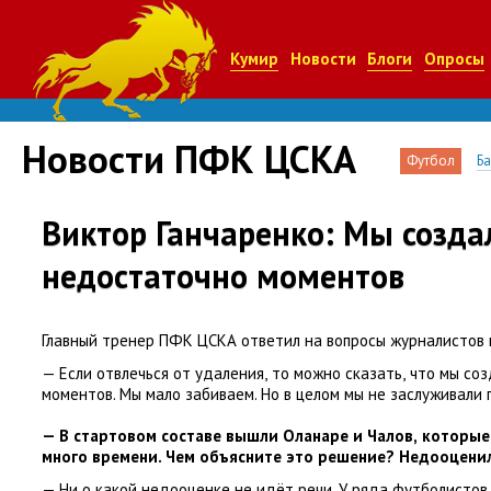
Кумир
Новости
Блоги
Опросы
Новости ПФК ЦСКА
Футбол
Б
Виктор Ганчаренко: Мы созда
недостаточно моментов
Главный тренер ПФК ЦСКА ответил на вопросы журналистов п
— Если отвлечься от удаления
,
то можно сказать
,
что мы со
моментов. Мы мало забиваем. Но в целом мы не заслуживали 
— В стартовом составе вышли Оланаре и Чалов
,
которые 
много времени. Чем объясните это решение? Недооцени
— Ни о какой недооценке не идёт речи. У ряда футболисто