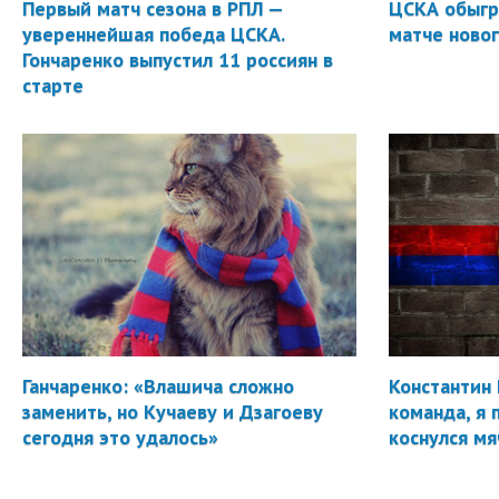
Первый матч сезона в РПЛ —
ЦСКА обыгр
увереннейшая победа ЦСКА.
матче новог
Гончаренко выпустил 11 россиян в
старте
Ганчаренко: «Влашича сложно
Константин 
заменить, но Кучаеву и Дзагоеву
команда, я 
сегодня это удалось»
коснулся мя