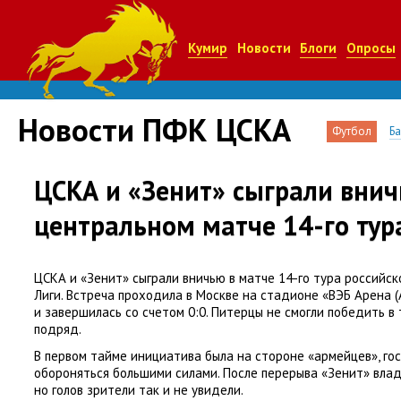
Кумир
Новости
Блоги
Опросы
Новости ПФК ЦСКА
Футбол
Б
ЦСКА и «Зенит» сыграли внич
центральном матче 14-го ту
ЦСКА и «Зенит» сыграли вничью в матче 14-го тура российс
Лиги. Встреча проходила в Москве на стадионе
«
ВЭБ Арена
(
и завершилась со счетом 0:0. Питерцы не смогли победить в
подряд.
В первом тайме инициатива была на стороне
«
армейцев», го
обороняться большими силами. После перерыва
«
Зенит» вла
но голов зрители так и не увидели.