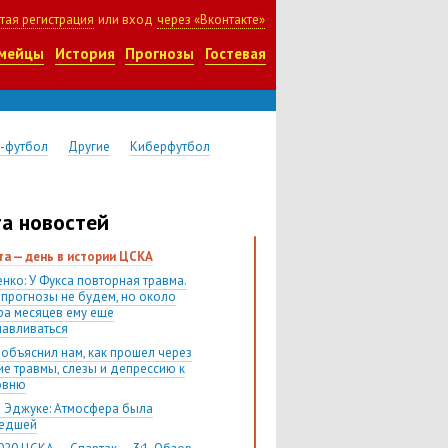
тая регистрация
или вход
через «Вконтакте»
мейцы
История
Прогнозы
Гостевая
-футбол
Другие
Киберфутбол
а новостей
ста — день в истории ЦСКА
нко: У Фукса повторная травма.
 прогнозы не будем, но около
ра месяцев ему еще
навливаться
 объяснил нам, как прошел через
ие травмы, слезы и депрессию к
овню
 Эджуке: Атмосфера была
шедшей