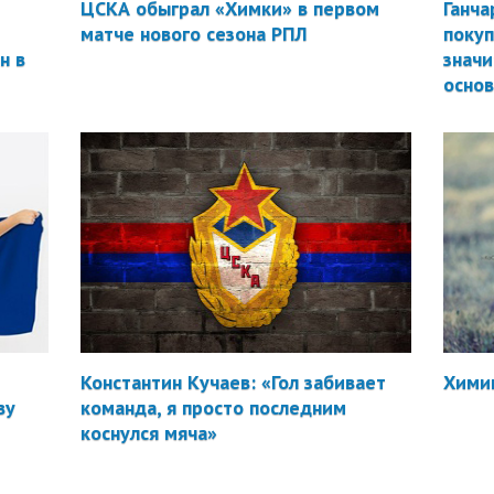
ЦСКА обыграл «Химки» в первом
Ганча
матче нового сезона РПЛ
покуп
н в
значи
осно
Константин Кучаев: «Гол забивает
Химик
ву
команда, я просто последним
коснулся мяча»