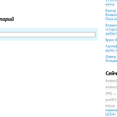
13.09.2
матча
Виктор
Влашич
тарий
Пока ни
Влашич
«Спарт
дебют 
Бруно 
Адольф
шутки,
Давид 
больше
уверен
08.08.2
Сей
матча
Andrei
Первый
уверен
Andrei
выпусти
SMG
Ганчаре
jura913
большие
на осн
frillow
машина
Ганчар
ЦСКА»
но Куч