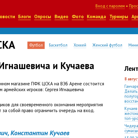
Вход с паролем
•
Прос
овости
Блоги
Опросы
Видео
Фото
Команда
Турниры
Ар
СКА
Футбол
Баскетбол
Хоккей
Женский футбол
Мини
 Игнашевича и Кучаева
Лент
8 авгу
менном магазине ПФК ЦСКА на ВЭБ Арене состоится
Ганчаре
м армейских игроков: Сергея Игнашевича
Делать
полуто
восста
щиков для своевременного окончания мероприятия
Кучаев
 за собой право ограничить очередь на вход.
жесток
топ-ур
Чидера
сумас
ич,
Константин Кучаев