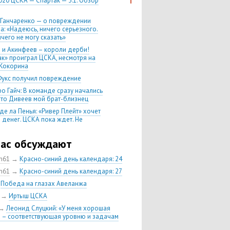
020 ЦСКА — Спартак — 3:1. Обзор
 Ганчаренко — о повреждении
а: «Надеюсь, ничего серьезного.
чего не могу сказать»
 и Акинфеев – короли дерби!
ак» проиграл ЦСКА, несмотря на
Кокорина
Фукс получил повреждение
о Гайч: В команде сразу начались
 что Дивеев мой брат-близнец
де ла Пенья: «Ривер Плейт» хочет
 денег. ЦСКА пока ждет. Не
, что сделка близка к завершению»
020 Химки — ЦСКА — 0:2. Обзор
час обсуждают
ch61
→
Красно-синий день календаря: 24
 матч сезона в РПЛ —
нейшая победа ЦСКА. Гончаренко
ch61
→
Красно-синий день календаря: 27
л 11 россиян в старте
→
Победа на глазах Авеланжа
нко — о Гайче: «Если покупаем за
→
Иртыш ЦСКА
 деньги, значит, рассчитываем как
овного форварда»
→
Леонид Слуцкий: «У меня хорошая
 – соответствующая уровню и задачам
енко: «Влашича сложно заменить,
аеву и Дзагоеву сегодня это