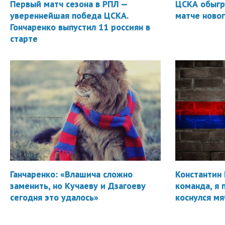
Первый матч сезона в РПЛ —
ЦСКА обыгр
увереннейшая победа ЦСКА.
матче новог
Гончаренко выпустил 11 россиян в
старте
Ганчаренко: «Влашича сложно
Константин 
заменить, но Кучаеву и Дзагоеву
команда, я 
сегодня это удалось»
коснулся мя