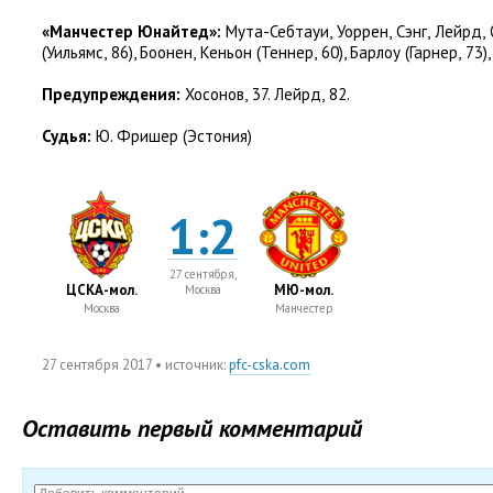
«Манчестер Юнайтед»:
Мута-Себтауи
,
Уоррен
,
Сэнг
,
Лейрд
,
(
Уильямс
,
86), Боонен
,
Кеньон
(
Теннер
,
60), Барлоу
(
Гарнер
,
73),
Предупреждения:
Хосонов
,
37. Лейрд
,
82.
Судья:
Ю. Фришер
(
Эстония)
1:2
27 сентября,
ЦСКА-мол.
МЮ-мол.
Москва
Москва
Манчестер
27 сентября 2017
• источник:
pfc-cska.com
Оставить первый комментарий