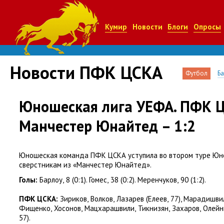
Кумир
Новости
Блоги
Опросы
Новости ПФК ЦСКА
Футбол
Б
Юношеская лига УЕФА. ПФК 
Манчестер Юнайтед – 1:2
Юношеская команда ПФК ЦСКА уступила во втором туре Юн
сверстникам из «Манчестер Юнайтед».
Голы:
Барлоу
,
8
(
0:1). Гомес
,
38
(
0:2). Меренчуков
,
90
(
1:2).
ПФК ЦСКА:
Зириков
,
Волков
,
Лазарев
(
Елеев
,
77), Марадишви
Фищенко
,
Хосонов
,
Мацхарашвили
,
Тикнизян
,
Захаров
,
Олейн
57).