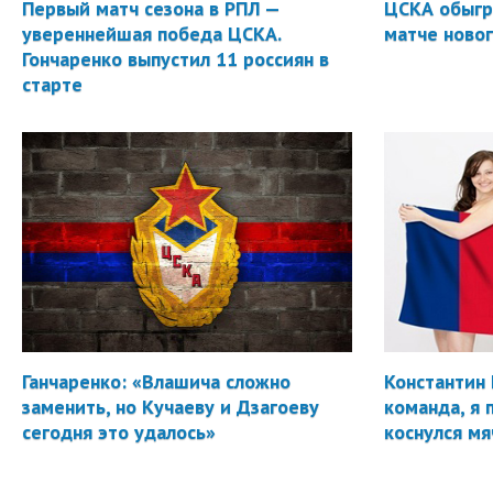
Первый матч сезона в РПЛ —
ЦСКА обыгр
увереннейшая победа ЦСКА.
матче новог
Гончаренко выпустил 11 россиян в
старте
Ганчаренко: «Влашича сложно
Константин 
заменить, но Кучаеву и Дзагоеву
команда, я 
сегодня это удалось»
коснулся мя