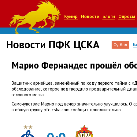
Кумир
Новости
Блоги
Опросы
Новости ПФК ЦСКА
Футбол
Б
Марио Фернандес прошёл об
Защитник армейцев
,
заменённый по ходу первого тайма с «
обследование
,
которое подтвердило предварительный диаг
головного мозга.
Самочувствие Марио под вечер значительно улучшилось. О с
в общую группу pfc-cska.com сообщит дополнительно.