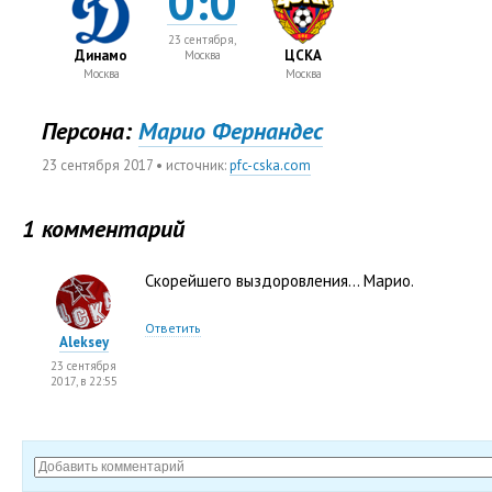
0:0
23 сентября,
Динамо
ЦСКА
Москва
Москва
Москва
Персона:
Марио Фернандес
23 сентября 2017
• источник:
pfc-cska.com
1 комментарий
Скорейшего выздоровления… Марио.
Ответить
Aleksey
23 сентября
2017, в 22:55