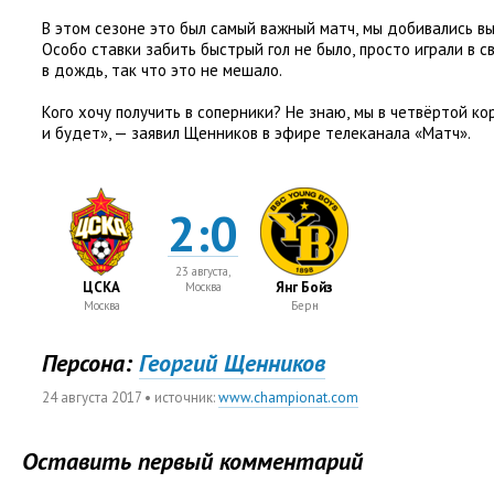
В этом сезоне это был самый важный матч
,
мы добивались вы
Особо ставки забить быстрый гол не было
,
просто играли в с
в дождь
,
так что это не мешало.
Кого хочу получить в соперники? Не знаю
,
мы в четвёртой ко
и будет», — заявил Щенников в эфире телеканала
«
Матч».
2:0
23 августа,
ЦСКА
Янг Бойз
Москва
Москва
Берн
Персона:
Георгий Щенников
24 августа 2017
• источник:
www.championat.com
Оставить первый комментарий