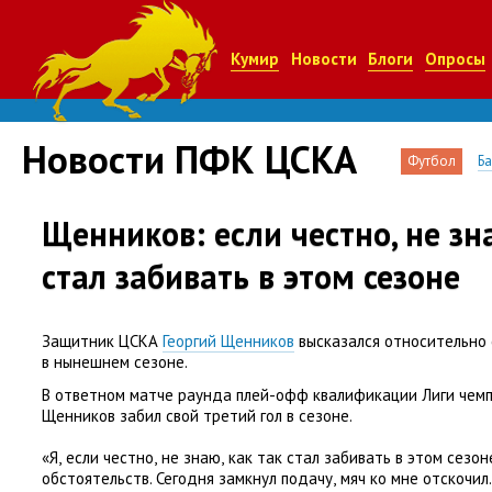
Кумир
Новости
Блоги
Опросы
Новости ПФК ЦСКА
Футбол
Б
Щенников: если честно, не зна
стал забивать в этом сезоне
Защитник ЦСКА
Георгий Щенников
высказался относительно 
в нынешнем сезоне.
В ответном матче раунда плей-офф квалификации Лиги чемп
Щенников забил свой третий гол в сезоне.
«Я
,
если честно
,
не знаю
,
как так стал забивать в этом сезон
обстоятельств. Сегодня замкнул подачу
,
мяч ко мне отскочил.