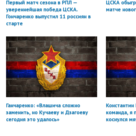
Первый матч сезона в РПЛ —
ЦСКА обыгр
увереннейшая победа ЦСКА.
матче новог
Гончаренко выпустил 11 россиян в
старте
Ганчаренко: «Влашича сложно
Константин 
заменить, но Кучаеву и Дзагоеву
команда, я 
сегодня это удалось»
коснулся мя