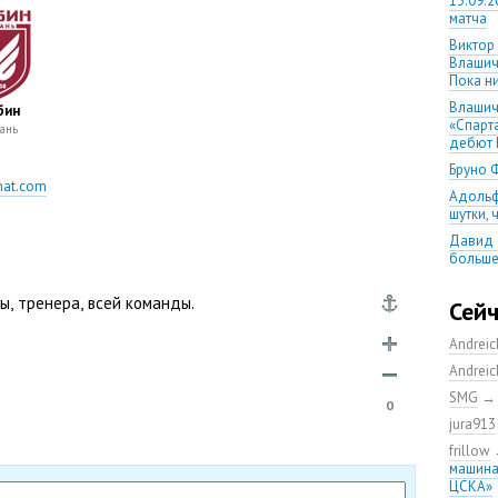
13.09.2
матча
Виктор
Влашич
Пока ни
Влашич
бин
«Спарт
ань
дебют 
Бруно 
at.com
Адольф
шутки,
Давид 
больше
уверен
ты
,
тренера
,
всей команды.
08.08.2
Сей
матча
Andrei
Первый
уверен
Andrei
выпусти
SMG
0
Ганчаре
jura913
большие
на осн
frillow
машина
Ганчар
ЦСКА»
но Куч