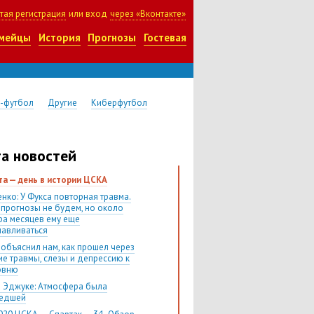
тая регистрация
или вход
через «Вконтакте»
мейцы
История
Прогнозы
Гостевая
-футбол
Другие
Киберфутбол
а новостей
ста — день в истории ЦСКА
нко: У Фукса повторная травма.
 прогнозы не будем, но около
ра месяцев ему еще
навливаться
 объяснил нам, как прошел через
ие травмы, слезы и депрессию к
овню
 Эджуке: Атмосфера была
шедшей