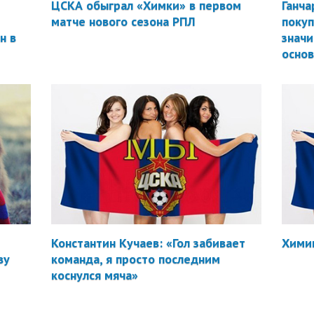
ЦСКА обыграл «Химки» в первом
Ганча
матче нового сезона РПЛ
покуп
н в
значи
осно
Константин Кучаев: «Гол забивает
Химик
ву
команда, я просто последним
коснулся мяча»