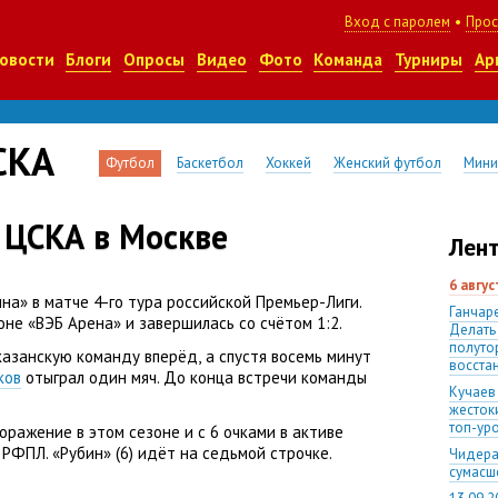
Вход с паролем
•
Прос
овости
Блоги
Опросы
Видео
Фото
Команда
Турниры
Ар
СКА
Футбол
Баскетбол
Хоккей
Женский футбол
Мини
 ЦСКА в Москве
Лент
6 авгу
на» в матче 4-го тура российской Премьер-Лиги.
Ганчаре
оне
«
ВЭБ Арена» и завершилась со счётом 1:2.
Делать
полуто
казанскую команду вперёд
,
а спустя восемь минут
восста
ков
отыграл один мяч. До конца встречи команды
Кучаев
жесток
топ-ур
ражение в этом сезоне и с 6 очками в активе
 РФПЛ. «Рубин»
(
6) идёт на седьмой строчке.
Чидера
сумас