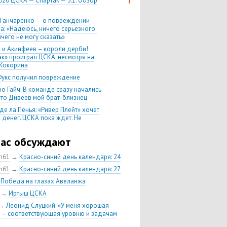
020 ЦСКА — Спартак — 3:1. Обзор
 Ганчаренко — о повреждении
а: «Надеюсь, ничего серьезного.
чего не могу сказать»
 и Акинфеев – короли дерби!
ак» проиграл ЦСКА, несмотря на
Кокорина
Фукс получил повреждение
о Гайч: В команде сразу начались
 что Дивеев мой брат-близнец
де ла Пенья: «Ривер Плейт» хочет
 денег. ЦСКА пока ждет. Не
, что сделка близка к завершению»
020 Химки — ЦСКА — 0:2. Обзор
час обсуждают
ch61
→
Красно-синий день календаря: 24
 матч сезона в РПЛ —
нейшая победа ЦСКА. Гончаренко
ch61
→
Красно-синий день календаря: 27
л 11 россиян в старте
→
Победа на глазах Авеланжа
нко — о Гайче: «Если покупаем за
→
Иртыш ЦСКА
 деньги, значит, рассчитываем как
овного форварда»
→
Леонид Слуцкий: «У меня хорошая
 – соответствующая уровню и задачам
енко: «Влашича сложно заменить,
аеву и Дзагоеву сегодня это