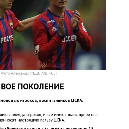
. Фото Александр ФЕДОРОВ
,
«СЭ»
ИВОЕ ПОКОЛЕНИЕ
о молодых игроков
,
воспитанников ЦСКА.
тливая плеяда игроков
,
и все имеют шанс пробиться
 приносят настоящую пользу ЦСКА.
футболистов самым сильным за последние 15