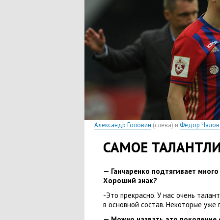
Александр Головин
(
слева) и
Федор Чалов
САМОЕ ТАЛАНТЛ
— Ганчаренко подтягивает мног
Хороший знак?
-Это прекрасно. У нас очень талан
в основной состав. Некоторые уже
— Можно назвать это поколение 