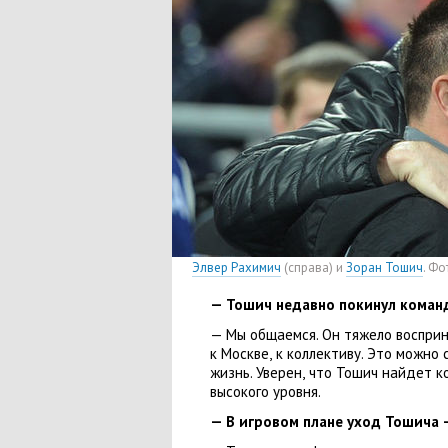
Элвер Рахимич
(
справа) и
Зоран Тошич
. Ф
— Тошич недавно покинул команд
— Мы общаемся. Он тяжело восприн
к Москве
,
к коллективу. Это можно 
жизнь. Уверен
,
что Тошич найдет к
высокого уровня.
— В игровом плане уход Тошича 