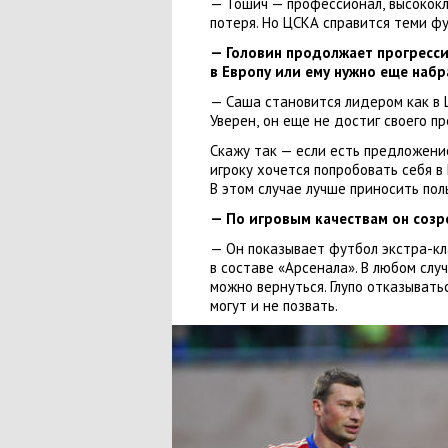
— Тошич — профессионал
,
высококл
потеря. Но ЦСКА справится теми ф
— Головин продолжает прогресс
в Европу или ему нужно еще наб
— Саша становится лидером как в
Уверен
,
он еще не достиг своего пр
Скажу так — если есть предложени
игроку хочется попробовать себя в
В этом случае лучше приносить пол
— По игровым качествам он созр
— Он показывает футбол экстра-кл
в составе
«
Арсенала». В любом слу
можно вернуться. Глупо отказыват
могут и не позвать.