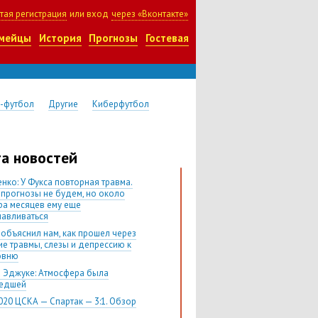
тая регистрация
или вход
через «Вконтакте»
мейцы
История
Прогнозы
Гостевая
-футбол
Другие
Киберфутбол
а новостей
нко: У Фукса повторная травма.
 прогнозы не будем, но около
ра месяцев ему еще
навливаться
 объяснил нам, как прошел через
ие травмы, слезы и депрессию к
овню
 Эджуке: Атмосфера была
шедшей
020 ЦСКА — Спартак — 3:1. Обзор