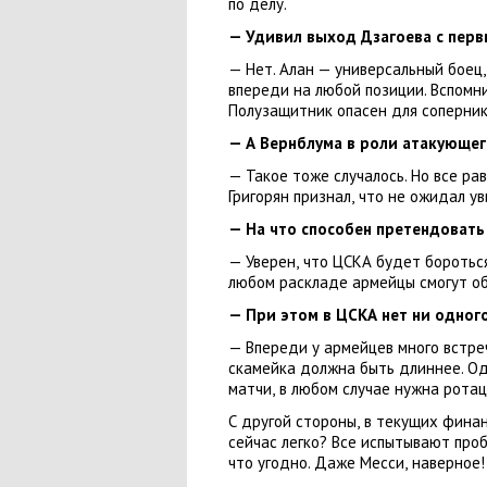
по делу.
— Удивил выход
Дзагоева
с перв
— Нет. Алан — универсальный боец
,
впереди на любой позиции. Вспомн
Полузащитник опасен для соперни
— А Вернблума в роли атакующе
— Такое тоже случалось. Но все р
Григорян признал
,
что не ожидал ув
— На что способен претендовать
— Уверен
,
что ЦСКА будет бороться
любом раскладе армейцы смогут об
— При этом в ЦСКА нет ни одног
— Впереди у армейцев много встре
скамейка должна быть длиннее. О
матчи
,
в любом случае нужна ротац
С другой стороны
,
в текущих финан
сейчас легко? Все испытывают про
что угодно. Даже Месси
,
наверное!