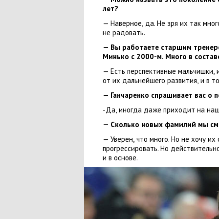
лет?
— Наверное
,
да. Не зря их так мно
не радовать.
— Вы работаете старшим тренеро
Минько с 2000-м. Много в состав
— Есть перспективные мальчишки
,
от их дальнейшего развития
,
и в т
— Ганчаренко спрашивает вас о 
-Да
,
иногда даже приходит на наш
— Сколько новых фамилий мы см
— Уверен
,
что много. Но не хочу их
прогрессировать. Но действительн
и в основе.