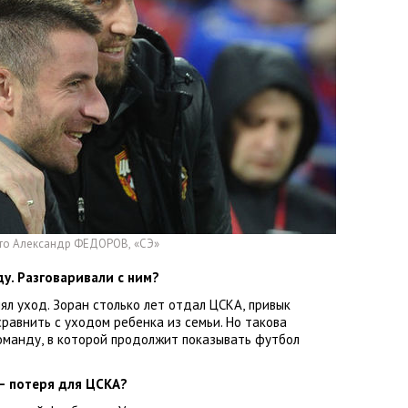
ото Александр ФЕДОРОВ
,
«СЭ»
у. Разговаривали с ним?
ял уход. Зоран столько лет отдал ЦСКА
,
привык
сравнить с уходом ребенка из семьи. Но такова
оманду
,
в которой продолжит показывать футбол
— потеря для ЦСКА?