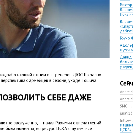
Виктор
Влашич
Пока ни
Влашич
«Спарт
дебют 
Бруно 
Адольф
шутки,
Давид 
больше
уверен
08.08.2
жи», работающий одним из тренеров ДЮСШ красно-
матча
о перспективах армейцев в сезоне
,
уходе Тошича
Сей
Первый
уверен
Andrei
ПОЗВОЛИТЬ СЕБЕ ДАЖЕ
выпусти
Andrei
Ганчаре
SMG
большие
на осн
jura913
Ганчар
frillow
лютно заслуженно, — начал Рахимич с впечатлений
но Куч
машина
оже были моменты
,
но ресурс ЦСКА ощутим
,
все
удалос
ЦСКА»