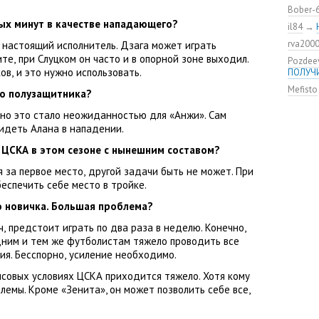
Констан
Bober-
команд
ых минут в качестве нападающего?
il84
→
мяча»
rva200
настоящий исполнитель. Дзага может играть
ЦСКА о
нового
ите
,
при Слуцком он часто и в опорной зоне выходил.
Pozdee
ков
,
и это нужно использовать.
ПОЛУЧ
Адольф
ЦСКА
Mefisto
го полузащитника?
ВЭБ по
авно это стало неожиданностью для
«
Анжи». Сам
этому?
идеть Алана в нападении.
Джоке
ЦСКА —
 ЦСКА в этом сезоне с нынешним составом?
Не уво
 за первое место
,
другой задачи быть не может. При
Шипы и
еспечить себе место в тройке.
о новичка. Большая проблема?
ч
,
предстоит играть по два раза в неделю. Конечно
,
дним и тем же футболистам тяжело проводить все
ия. Бесспорно
,
усиление необходимо.
совых условиях ЦСКА приходится тяжело. Хотя кому
блемы. Кроме
«
Зенита», он может позволить себе все
,