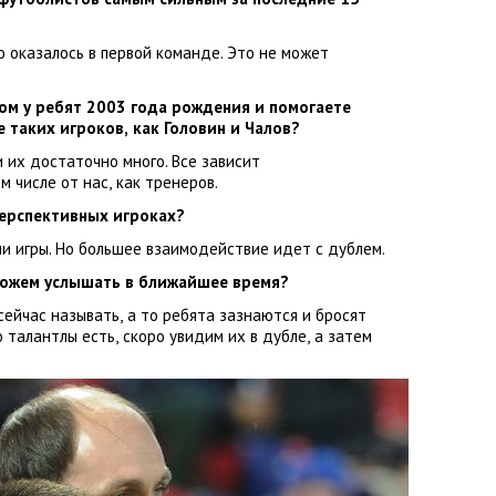
го оказалось в первой команде. Это не может
м у ребят 2003 года рождения и помогаете
е таких игроков
,
как
Головин
и
Чалов
?
и их достаточно много. Все зависит
ом числе от нас
,
как тренеров.
перспективных игроках?
и игры. Но большее взаимодействие идет с дублем.
ожем услышать в ближайшее время?
 сейчас называть
,
а то ребята зазнаются и бросят
о талантлы есть
,
скоро увидим их в дубле
,
а затем