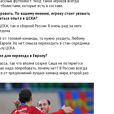
ассный футболист. Уход таких игроков всегда
утболистами
,
которые есть в составе.
ировать. По вашему мнению
,
игроку стоит уезжать
раться опыта в ЦСКА?
 ЦСКА
,
так и сборной России. Я очень рад за него.
едела.
е от топовой команды
,
то нужно уходить. Любому
 Европе. Но нет смысла переходить в стан середняка.
ьзу ЦСКА.
ел для переезда в Европу?
асса
,
так что вполне созрел. Саша не потеряется
чае надо попробовать
,
почему нет? В Россию всегда
ься от предложений лучших команд мира
,
второй раз