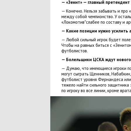
— «Зенит» — главный претендент 
— Конечно. Нельзя забывать и про
«
между собой чемпионство. У осталь
«Локомотив"слабее по составу и а
— Какие позиции нужно усилить
— Любой сильный игрок будет полез
Чтобы на равных биться с «Зенито
футболистов.
— Болельщики ЦСКА ждут нового 
— Думаю
,
что имеющиеся игроки по
могут сыграть Щенников
,
Набабкин
,
футболист уровня Фернандеса или
тяжело найти сильного защитника 
по игроку во все линии
,
кроме врата