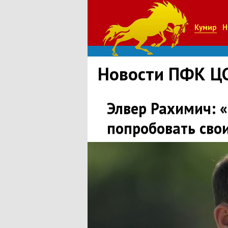
Кумир
Н
Новости ПФК Ц
Элвер Рахимич: «
попробовать свои