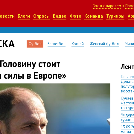
Вход с паролем
•
Прос
овости
Блоги
Опросы
Видео
Фото
Команда
Турниры
Ар
СКА
Футбол
Баскетбол
Хоккей
Женский футбол
Мини
Головину стоит
Лент
 силы в Европе»
Ганчаре
Делать
полуто
восста
Кучаев
жесток
топ-ур
Чидера
сумас
13.09.2
матча