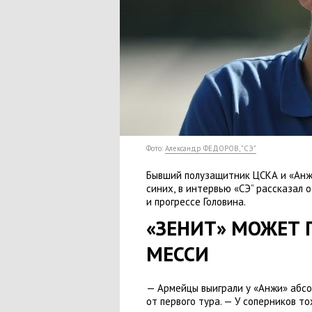
Фото:
Александр ФЕДОРОВ, "СЭ"
Бывший полузащитник ЦСКА и «Ан
синих
,
в интервью
«
СЭ” рассказал 
и прогрессе Головина.
«ЗЕНИТ» МОЖЕТ 
МЕССИ
— Армейцы выиграли у «Анжи» абсо
от первого тура. — У соперников т