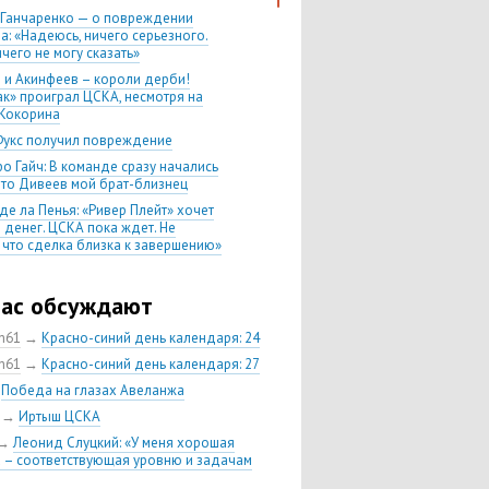
 Ганчаренко — о повреждении
а: «Надеюсь, ничего серьезного.
чего не могу сказать»
 и Акинфеев – короли дерби!
ак» проиграл ЦСКА, несмотря на
Кокорина
Фукс получил повреждение
о Гайч: В команде сразу начались
 что Дивеев мой брат-близнец
де ла Пенья: «Ривер Плейт» хочет
 денег. ЦСКА пока ждет. Не
, что сделка близка к завершению»
020 Химки — ЦСКА — 0:2. Обзор
час обсуждают
 матч сезона в РПЛ —
нейшая победа ЦСКА. Гончаренко
ch61
→
Красно-синий день календаря: 24
л 11 россиян в старте
ch61
→
Красно-синий день календаря: 27
нко — о Гайче: «Если покупаем за
→
Победа на глазах Авеланжа
 деньги, значит, рассчитываем как
овного форварда»
→
Иртыш ЦСКА
енко: «Влашича сложно заменить,
→
Леонид Слуцкий: «У меня хорошая
аеву и Дзагоеву сегодня это
 – соответствующая уровню и задачам
ь»