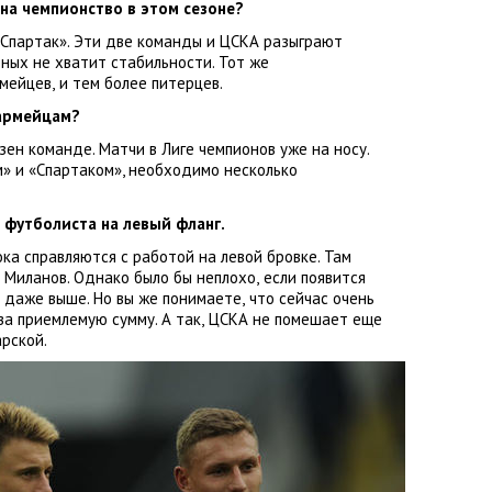
на чемпионство в этом сезоне?
Спартак». Эти две команды и ЦСКА разыграют
ных не хватит стабильности. Тот же
рмейцев
,
и тем более питерцев.
 армейцам?
ен команде. Матчи в Лиге чемпионов уже на носу.
м» и «Спартаком», необходимо несколько
футболиста на левый фланг.
ка справляются с работой на левой бровке. Там
Миланов. Однако было бы неплохо
,
если появится
 даже выше. Но вы же понимаете
,
что сейчас очень
за приемлемую сумму. А так
,
ЦСКА не помешает еще
рской.