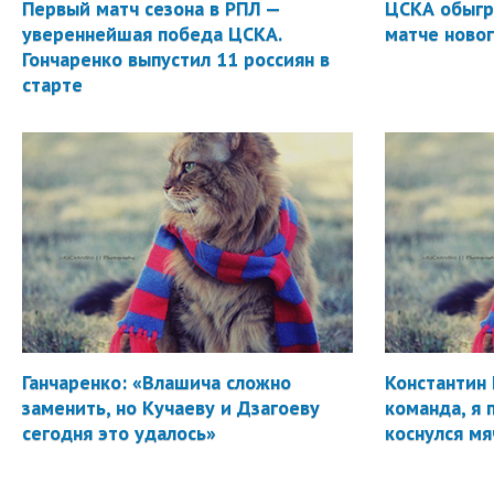
Первый матч сезона в РПЛ —
ЦСКА обыгр
увереннейшая победа ЦСКА.
матче новог
Гончаренко выпустил 11 россиян в
старте
Ганчаренко: «Влашича сложно
Константин 
заменить, но Кучаеву и Дзагоеву
команда, я 
сегодня это удалось»
коснулся мя