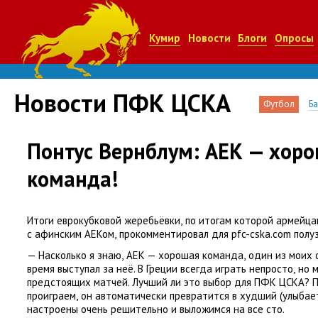
Кумир
Новости
Блоги
Опросы
Новости ПФК ЦСКА
Футбол
Б
Понтус Вернблум: АЕК — хор
команда!
Итоги еврокубковой жеребьёвки
,
по итогам которой армейца
с афинским АЕКом
,
прокомментировал для pfc-cska.com пол
— Насколько я знаю
,
АЕК — хорошая команда
,
один из моих 
время выступал за неё. В Греции всегда играть непросто
,
но 
предстоящих матчей. Лучший ли это выбор для ПФК ЦСКА? П
проиграем
,
он автоматически превратится в худший
(
улыбает
настроены очень решительно и выложимся на все сто.