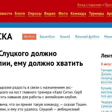
Вход с паролем
•
Прос
овости
Блоги
Опросы
Видео
Фото
Команда
Турниры
Ар
СКА
Футбол
Баскетбол
Хоккей
Женский футбол
Мини
 Слуцкого должно
Лент
лии, ему должно хватить
8 авгу
Ганчаре
Делать
полуто
восста
ыразил радость в связи с назначением экс-
Кучаев
кого на пост главного тренера
«
Халл Сити». Серб
жесток
топ-ур
ить навыков для работы с английским клубом.
Чидера
вича
,
что он принял такую команду, — сказал Тошич.
сумас
глии
,
и ему это удалось. Слуцкий — амбициозный