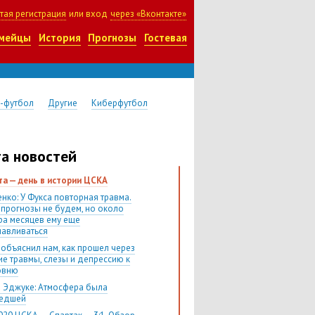
тая регистрация
или вход
через «Вконтакте»
мейцы
История
Прогнозы
Гостевая
-футбол
Другие
Киберфутбол
а новостей
ста — день в истории ЦСКА
нко: У Фукса повторная травма.
 прогнозы не будем, но около
ра месяцев ему еще
навливаться
 объяснил нам, как прошел через
ие травмы, слезы и депрессию к
овню
 Эджуке: Атмосфера была
шедшей