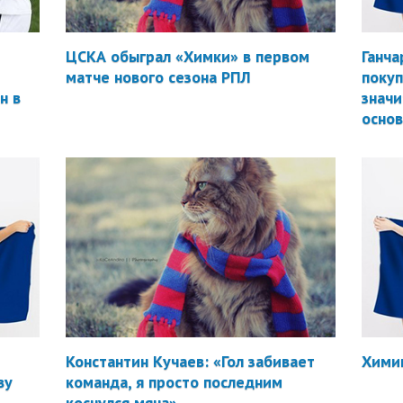
ЦСКА обыграл «Химки» в первом
Ганча
матче нового сезона РПЛ
покуп
н в
значи
осно
Константин Кучаев: «Гол забивает
Химик
ву
команда, я просто последним
коснулся мяча»