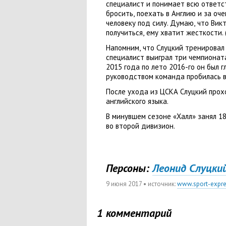
специалист и понимает всю ответс
бросить
,
поехать в Англию и за оч
человеку под силу. Думаю
,
что Викт
получиться
,
ему хватит жесткости.
Напомним
,
что Слуцкий тренировал
специалист выиграл три чемпионат
2015 года по лето 2016-го он был 
руководством команда пробилась в
После ухода из ЦСКА Слуцкий прох
английского языка.
В минувшем сезоне
«
Халл» занял 1
во второй дивизион.
Персоны:
Леонид Слуцкий
9 июня 2017
• источник:
www.sport-expre
1 комментарий