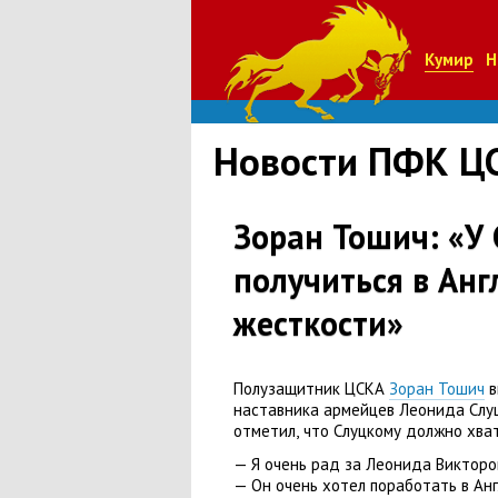
Кумир
Н
Новости ПФК Ц
Зоран Тошич: «У
получиться в Анг
жесткости»
Полузащитник ЦСКА
Зоран Тошич
в
наставника армейцев Леонида Слуц
отметил
,
что Слуцкому должно хват
— Я очень рад за Леонида Викторо
— Он очень хотел поработать в Ан