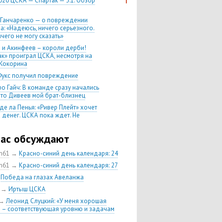
020 ЦСКА — Спартак — 3:1. Обзор
 Ганчаренко — о повреждении
а: «Надеюсь, ничего серьезного.
чего не могу сказать»
 и Акинфеев – короли дерби!
ак» проиграл ЦСКА, несмотря на
Кокорина
Фукс получил повреждение
о Гайч: В команде сразу начались
 что Дивеев мой брат-близнец
де ла Пенья: «Ривер Плейт» хочет
 денег. ЦСКА пока ждет. Не
, что сделка близка к завершению»
020 Химки — ЦСКА — 0:2. Обзор
час обсуждают
ch61
→
Красно-синий день календаря: 24
 матч сезона в РПЛ —
нейшая победа ЦСКА. Гончаренко
ch61
→
Красно-синий день календаря: 27
л 11 россиян в старте
→
Победа на глазах Авеланжа
нко — о Гайче: «Если покупаем за
→
Иртыш ЦСКА
 деньги, значит, рассчитываем как
овного форварда»
→
Леонид Слуцкий: «У меня хорошая
 – соответствующая уровню и задачам
енко: «Влашича сложно заменить,
аеву и Дзагоеву сегодня это