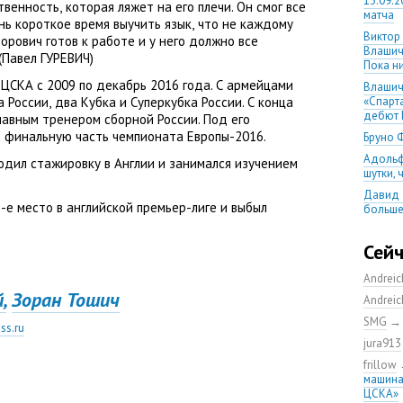
13.09.2
твенность
,
которая ляжет на его плечи. Он смог все
матча
ень короткое время выучить язык
,
что не каждому
Виктор
орович готов к работе и у него должно все
Влашич
(
Павел ГУРЕВИЧ)
Пока ни
 ЦСКА с 2009 по декабрь 2016 года. С армейцами
Влашич
а России
,
два Кубка и Суперкубка России. С конца
«Спарт
дебют 
главным тренером сборной России. Под его
 финальную часть чемпионата Европы-2016.
Бруно 
Адольф
одил стажировку в Англии и занимался изучением
шутки,
Давид 
8-е место в английской премьер-лиге и выбыл
больше
уверен
08.08.2
Сей
матча
Andrei
Первый
,
Зоран Тошич
уверен
Andrei
выпусти
SMG
ss.ru
Ганчаре
jura913
большие
на осн
frillow
машина
Ганчар
ЦСКА»
но Куч