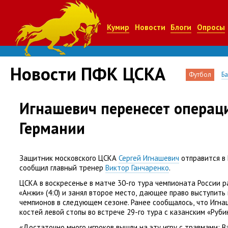
Кумир
Новости
Блоги
Опросы
Новости ПФК ЦСКА
Футбол
Б
Игнашевич перенесет операц
Германии
Защитник московского ЦСКА
Сергей Игнашевич
отправится в
сообщил главный тренер
Виктор Ганчаренко
.
ЦСКА в воскресенье в матче 30-го тура чемпионата России 
«
Анжи»
(
4:0) и занял второе место
,
дающее право выступить 
чемпионов в следующем сезоне. Ранее сообщалось
,
что Игна
костей левой стопы во встрече 29-го тура с казанским
«
Руби
«Достаточно много игроков вышли на эту игру с травмами: В