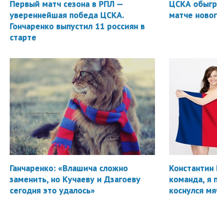
Первый матч сезона в РПЛ —
ЦСКА обыгр
увереннейшая победа ЦСКА.
матче новог
Гончаренко выпустил 11 россиян в
старте
Ганчаренко: «Влашича сложно
Константин 
заменить, но Кучаеву и Дзагоеву
команда, я 
сегодня это удалось»
коснулся мя