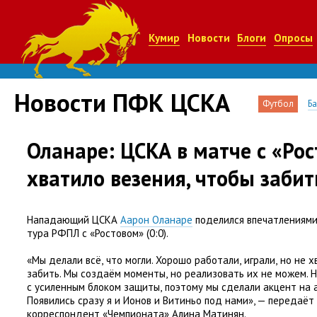
Кумир
Новости
Блоги
Опросы
Новости ПФК ЦСКА
Футбол
Б
Оланаре: ЦСКА в матче с «Ро
хватило везения, чтобы забит
Нападающий ЦСКА
Аарон Оланаре
поделился впечатлениями
тура РФПЛ с «Ростовом»
(
0:0).
«Мы делали всё
,
что могли. Хорошо работали
,
играли
,
но не х
забить. Мы создаём моменты
,
но реализовать их не можем. 
с усиленным блоком защиты
,
поэтому мы сделали акцент на 
Появились сразу я и Ионов и Витиньо под нами», — передаёт
корреспондент
«
Чемпионата» Алина Матинян.