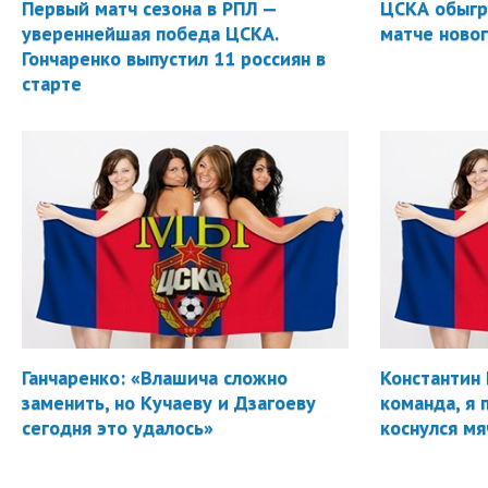
Первый матч сезона в РПЛ —
ЦСКА обыгр
увереннейшая победа ЦСКА.
матче новог
Гончаренко выпустил 11 россиян в
старте
Ганчаренко: «Влашича сложно
Константин 
заменить, но Кучаеву и Дзагоеву
команда, я 
сегодня это удалось»
коснулся мя