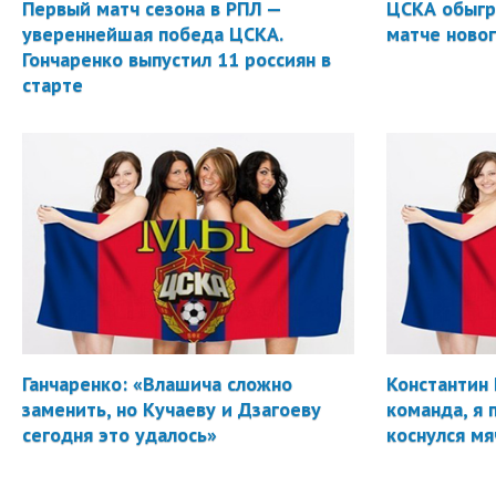
Первый матч сезона в РПЛ —
ЦСКА обыгр
увереннейшая победа ЦСКА.
матче новог
Гончаренко выпустил 11 россиян в
старте
Ганчаренко: «Влашича сложно
Константин 
заменить, но Кучаеву и Дзагоеву
команда, я 
сегодня это удалось»
коснулся мя