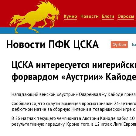
Кумир
Новости
Блоги
Опросы
Новости ПФК ЦСКА
Футбол
Б
ЦСКА интересуется нигерийс
форвардом «Аустрии» Кайод
Нападающий венской
«
Аустрии» Оларенваджу Кайоде привл
Сообщается
,
что скауты армейцев просматривали 23-летнего
дебютном матче за сборную Нигерии в товарищеской игре с
В 26 матчах текущего чемпионата Австрии Кайоде забил 10 
результативную передачу. Кроме того
,
в 12 играх Лиги Европ