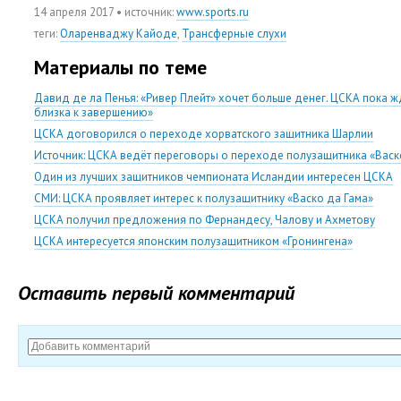
14 апреля 2017
• источник:
www.sports.ru
теги
:
Оларенваджу Кайоде
,
Трансферные слухи
Материалы по теме
Давид де ла Пенья: «Ривер Плейт» хочет больше денег. ЦСКА пока жд
близка к завершению»
ЦСКА договорился о переходе хорватского защитника Шарлии
Источник: ЦСКА ведёт переговоры о переходе полузащитника «Васк
Один из лучших защитников чемпионата Исландии интересен ЦСКА
СМИ: ЦСКА проявляет интерес к полузащитнику «Васко да Гама»
ЦСКА получил предложения по Фернандесу, Чалову и Ахметову
ЦСКА интересуется японским полузащитником «Гронингена»
Оставить первый комментарий