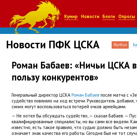
Кумир
Новости
Блоги
Опросы
Новости ПФК ЦСКА
Футбол
Б
Роман Бабаев: «Ничьи ЦСКА в
пользу конкурентов»
Генеральный директор ЦСКА
Роман Бабаев
после матча с «З
судейство повлияло на ход встречи. Руководитель добавил
,
синих могут воспользоваться потерей очков армейцами.
— Не хотел бы обсуждать судейство, — сказал Бабаев. — Пу
квалифицированные специалисты
,
но вы сами все видели. Ка
известно
,
есть такое правило
,
что судью должно быть незаме
означает знак качества его работы. Сегодня был не тот случ