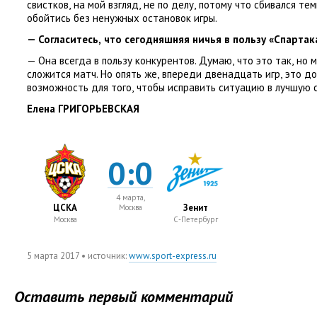
свистков
,
на мой взгляд
,
не по делу
,
потому что сбивался тем
обойтись без ненужных остановок игры.
— Согласитесь
,
что сегодняшняя ничья в пользу
«
Спартак
— Она всегда в пользу конкурентов. Думаю
,
что это так
,
но 
сложится матч. Но опять же
,
впереди двенадцать игр
,
это до
возможность для того
,
чтобы исправить ситуацию в лучшую 
Елена ГРИГОРЬЕВСКАЯ
0:0
4 марта,
ЦСКА
Зенит
Москва
Москва
С-Петербург
5 марта 2017
• источник:
www.sport-express.ru
Оставить первый комментарий