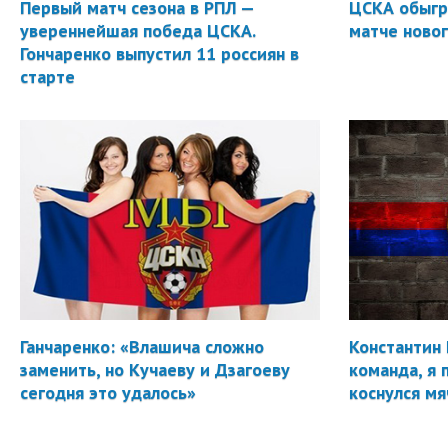
Первый матч сезона в РПЛ —
ЦСКА обыгр
увереннейшая победа ЦСКА.
матче новог
Гончаренко выпустил 11 россиян в
старте
Ганчаренко: «Влашича сложно
Константин 
заменить, но Кучаеву и Дзагоеву
команда, я 
сегодня это удалось»
коснулся мя