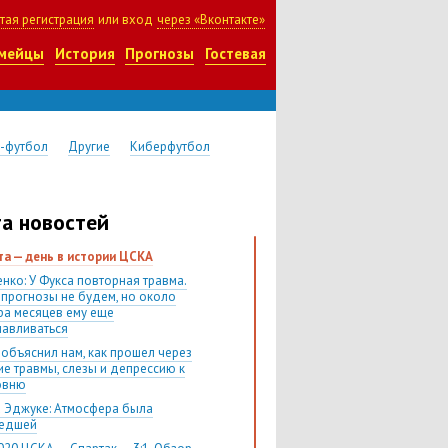
тая регистрация
или вход
через «Вконтакте»
мейцы
История
Прогнозы
Гостевая
-футбол
Другие
Киберфутбол
а новостей
ста — день в истории ЦСКА
нко: У Фукса повторная травма.
 прогнозы не будем, но около
ра месяцев ему еще
навливаться
 объяснил нам, как прошел через
ие травмы, слезы и депрессию к
овню
 Эджуке: Атмосфера была
шедшей