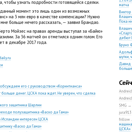
13.09.2
а
,
чтобы узнать подробности готовящейся сделки.
матча
 данный момент это лишь один из возможных
Виктор
анс» на 3 млн евро в качестве компенсации? Нужно
Влашич
Пока ни
 мне больше нечего рассказать, — заявил Брандао.
Влашич
берто Мойзес на правах аренды выступал за «Байю»
«Спарт
зилии. За 36 матчей он отметился одним голом. Его
дебют 
ет в декабре 2017 года.
Бруно 
Адольф
шутки,
aily.ru
Давид 
хи
больше
уверен
08.08.2
Сей
матча
 обсуждаем его с руководством «Коринтианса»
Andrei
Первый
 больше денег. ЦСКА пока ждет. Не уверен, что сделка
уверен
Andrei
выпусти
кого защитника Шарлии
SMG
Ганчаре
реходе полузащитника «Васко да Гама»
jura913
большие
на осн
а Исландии интересен ЦСКА
frillow
машина
Ганчар
итнику «Васко да Гама»
ЦСКА»
но Куч