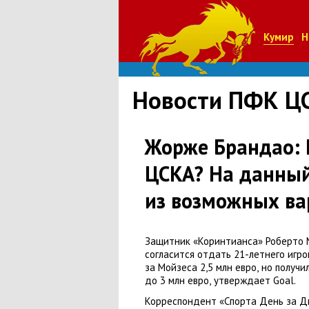
Кумир
Н
Новости ПФК Ц
Жорже Брандао: 
ЦСКА? На данный
из возможных ва
Защитник
«
Коринтианса» Роберто 
согласится отдать 21-летнего игро
за Мойзеса 2,5 млн евро
,
но получи
до 3 млн евро
,
утверждает Goal.
Корреспондент
«
Спорта День за Д