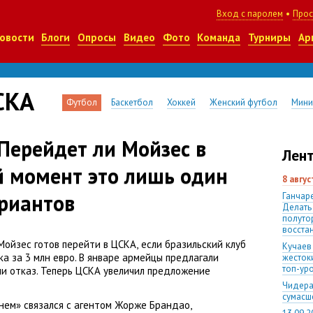
Вход с паролем
•
Прос
овости
Блоги
Опросы
Видео
Фото
Команда
Турниры
Ар
СКА
Футбол
Баскетбол
Хоккей
Женский футбол
Мини
Перейдет ли Мойзес в
Лент
 момент это лишь один
8 авгу
риантов
Ганчаре
Делать
полуто
восста
Мойзес готов перейти в ЦСКА
,
если бразильский клуб
Кучаев
ка за 3 млн евро. В январе армейцы предлагали
жесток
топ-ур
ли отказ. Теперь ЦСКА увеличил предложение
Чидера
сумас
нем» связался с агентом Жорже Брандао
,