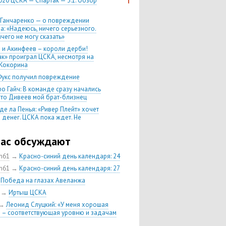
020 ЦСКА — Спартак — 3:1. Обзор
 Ганчаренко — о повреждении
а: «Надеюсь, ничего серьезного.
чего не могу сказать»
 и Акинфеев – короли дерби!
ак» проиграл ЦСКА, несмотря на
Кокорина
Фукс получил повреждение
о Гайч: В команде сразу начались
 что Дивеев мой брат-близнец
де ла Пенья: «Ривер Плейт» хочет
 денег. ЦСКА пока ждет. Не
, что сделка близка к завершению»
020 Химки — ЦСКА — 0:2. Обзор
час обсуждают
ch61
→
Красно-синий день календаря: 24
 матч сезона в РПЛ —
нейшая победа ЦСКА. Гончаренко
ch61
→
Красно-синий день календаря: 27
л 11 россиян в старте
→
Победа на глазах Авеланжа
нко — о Гайче: «Если покупаем за
→
Иртыш ЦСКА
 деньги, значит, рассчитываем как
овного форварда»
→
Леонид Слуцкий: «У меня хорошая
 – соответствующая уровню и задачам
енко: «Влашича сложно заменить,
аеву и Дзагоеву сегодня это