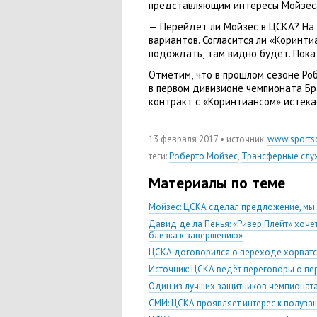
представляющим интересы Мойзес
— Перейдет ли Мойзес в ЦСКА? На
вариантов. Согласится ли «Коринти
подождать
,
там видно будет. Пока
Отметим
,
что в прошлом сезоне Ро
в первом дивизионе чемпионата Бра
контракт с «Коринтиансом» истека
13 февраля 2017
• источник:
www.sportsd
теги
:
Роберто Мойзес
,
Трансферные слу
Материалы по теме
Мойзес: ЦСКА сделал предложение, мы
Давид де ла Пенья: «Ривер Плейт» хочет
близка к завершению»
ЦСКА договорился о переходе хорватс
Источник: ЦСКА ведёт переговоры о пе
Один из лучших защитников чемпионат
СМИ: ЦСКА проявляет интерес к полузащ