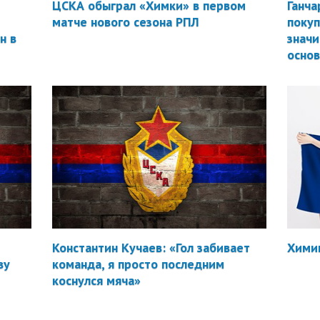
ЦСКА обыграл «Химки» в первом
Ганча
матче нового сезона РПЛ
покуп
н в
значи
осно
Константин Кучаев: «Гол забивает
Химик
ву
команда, я просто последним
коснулся мяча»