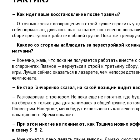
— Как идет ваше восстановление после травмы?
— О точных сроках возвращения в строй лучше спросить у д
себя нормально
,
двигаюсь шаг за шагом
,
постепенно поправл
сборе приступлю к работе в общей группе. Пока же трениру
— Каково со стороны наблюдать за перестройкой кома
матчами?
— Конечно
,
жаль
,
что пока не получается работать вместе с
в спаррингах. Главное — вернуться в строй к третьему сбору
,
игры. Лучше сейчас оказаться в лазарете
,
чем непосредстве
чемпионата.
—
Виктор Ганчаренко
сказал
,
на какой позиции видит вас
— Разговаривал с тренером. Но пока еще не понятно
,
где буд
на сборах я только два дня занимался в общей группе
,
потом
Посмотрим. Наверное
,
меня будут использовать как левого к
нападающего. Время покажет.
— При этом многие не понимают
,
как Тошича можно эфф
в схему 3−5-2.
— Мне кажется
,
рано делать такие выводы. Думаю
,
смогу по