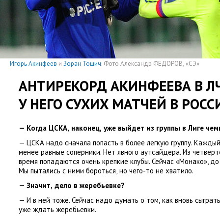
Игорь Акинфеев
и
Зоран Тошич
. Фото Александр ФЕДОРОВ
,
«СЭ»
АНТИРЕКОРД АКИНФЕЕВА В ЛЧ
У НЕГО СУХИХ МАТЧЕЙ В РОСС
— Когда ЦСКА
,
наконец
,
уже выйдет из группы в Лиге че
— ЦСКА надо сначала попасть в более легкую группу. Кажды
менее равные соперники. Нет явного аутсайдера. Из четверт
время попадаются очень крепкие клубы. Сейчас
«
Монако», до
Мы пытались с ними бороться
,
но чего-то не хватило.
— Значит
,
дело в жеребьевке?
— И в ней тоже. Сейчас надо думать о том
,
как вновь сыграть
уже ждать жеребьевки.