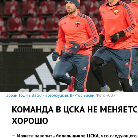
Зоран Тошич
,
Василий Березуцкий
,
Виктор Васин
. Фото
«
СЭ»
КОМАНДА В ЦСКА НЕ МЕНЯЕТСЯ
ХОРОШО
— Можете заверить болельщиков ЦСКА
,
что следующего 