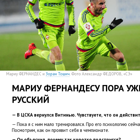
Мариу ФЕРНАНДЕС и
Зоран Тошич
. Фото Александр ФЕДОРОВ
,
«СЭ»
МАРИУ ФЕРНАНДЕСУ ПОРА УЖ
РУССКИЙ
— В ЦСКА вернулся
Витинью
. Чувствуете
,
что он действи
— Пока я с ним мало тренировался. Про его психологию сейча
Посмотрим
,
как он проявит себя в чемпионате.
— Он объяснил
,
почему так коротко подстригся?