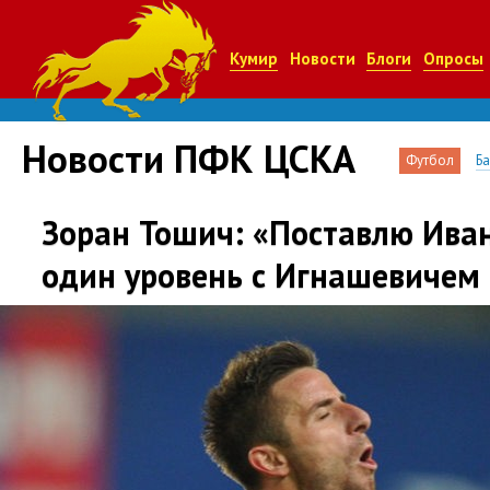
Кумир
Новости
Блоги
Опросы
Новости ПФК ЦСКА
Футбол
Б
Зоран Тошич: «Поставлю Ива
один уровень с Игнашевичем