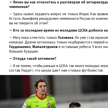
— Лично вы как относитесь к разговорам об антирекор
чемпионов?
— Здесь нужно задавать вопрос не только Игорю. Как прави
Кстати
,
Акинфеев рекордсмен чемпионата России по количес
вы не говорите об этом?
— Кто за последнее время из молодежи ЦСКА добился н
— Могу пока отметить только
Головина
. Он уже стал игроко
команде. Другие потихоньку только подбираются к первой 
Гордюшенко
,
Жамалетдинов
и остальные ребята. У всех ни
большее будущее.
— Откуда такой оптимизм?
— Я не помню
,
чтобы раньше в ЦСКА так много молодых игро
состав. Радует
,
что школа дает нам столько футболистов.