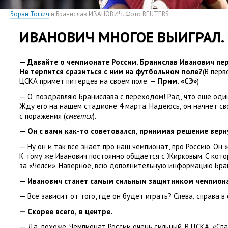
Зоран Тошич
и Бранислав ИВАНОВИЧ. Фото REUTERS
ИВАНОВИЧ МНОГОЕ ВЫИГРАЛ.
— Давайте о чемпионате России.
Бранислав Иванович
пер
Не терпится сразиться с ним на футбольном поле?
(В пер
ЦСКА примет питерцев на своем поле. —
Прим. «СЭ»
)
— О
,
поздравляю Бранислава с переходом! Рад
,
что еще один
Жду его на нашем стадионе 4 марта. Надеюсь
,
он начнет св
с поражения
(
смеется
).
— Он с вами как-то советовался
,
принимая решение верн
— Ну он и так все знает про наш чемпионат
,
про Россию. Он ж
К тому же Иванович постоянно общается с Жирковым. С кото
за «Челси». Наверное
,
всю дополнительную информацию Бран
— Иванович станет самым сильным защитником чемпион
— Все зависит от того
,
где он будет играть? Слева
,
справа в
— Скорее всего
,
в центре.
— Да
,
похоже. Чемпионат России очень сильный. В ЦСКА
,
«Спа