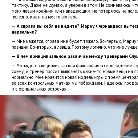
тактику. Даже не думаю
,
а уверен в этом. Не сомневаюсь
,
чт
меня левым крайним или нападающим
,
не потеряюсь на поле
полезно
,
как и на месте вингера.
— А справа вы себя не видите?
Мариу Фернандеса
вытесн
нереально?
— Мне кажется
,
справа мне будет тяжело. Во-первых
,
Мариу 
позиции. Во-вторых
,
я левша. Поэтому логично
,
что мне лучше
— В чем принципиальное различие между тренерами
Слу
— У каждого специалиста своя философия и свое видение фу
схему
,
и тренер просит выполнять какие-то новые вещи на по
нормально. Мне нравится новая модель игры с тремя центра
во всех контрольных матчах мы побеждаем. Надеюсь
,
продо
и в официальных встречах.