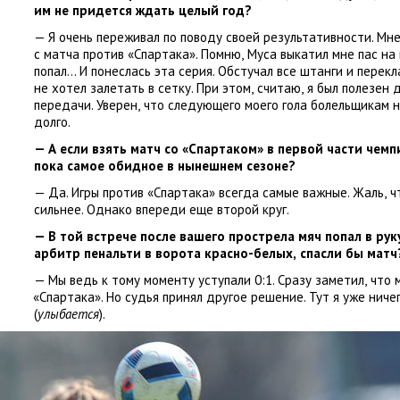
им не придется ждать целый год?
— Я очень переживал по поводу своей результативности. Мн
с матча против
«
Спартака». Помню
,
Муса выкатил мне пас на
попал… И понеслась эта серия. Обстучал все штанги и перек
не хотел залетать в сетку. При этом
,
считаю
,
я был полезен 
передачи. Уверен
,
что следующего моего гола болельщикам 
долго.
— А если взять матч со «Спартаком» в первой части чем
пока самое обидное в нынешнем сезоне?
— Да. Игры против
«
Спартака» всегда самые важные. Жаль
,
ч
сильнее. Однако впереди еще второй круг.
— В той встрече после вашего прострела мяч попал в ру
арбитр пенальти в ворота красно-белых
,
спасли бы матч
— Мы ведь к тому моменту уступали 0:1. Сразу заметил
,
что 
«
Спартака». Но судья принял другое решение. Тут я уже ниче
(
улыбается
).