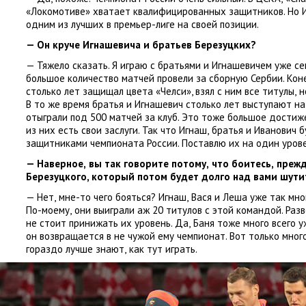
«Локомотиве» хватает квалифицированных защитников. Но 
одним из лучших в премьер-лиге на своей позиции.
— Он круче
Игнашевича
и братьев Березуцких?
— Тяжело сказать. Я играю с братьями и Игнашевичем уже се
большое количество матчей провели за сборную Сербии. Кон
столько лет защищал цвета
«
Челси», взял с ним все титулы
,
н
В то же время братья и Игнашевич столько лет выступают н
отыграли под 500 матчей за клуб. Это тоже большое достиж
из них есть свои заслуги. Так что Игнаш
,
братья и Иванович 
защитниками чемпионата России. Поставлю их на один урове
— Наверное
,
вы так говорите потому
,
что боитесь
,
прежд
Березуцкого
, который потом будет долго над вами шути
— Нет
,
мне-то чего бояться? Игнаш
,
Вася и Леша уже так мно
По-моему
,
они выиграли аж 20 титулов с этой командой. Разв
не стоит принижать их уровень. Да
,
Баня тоже много всего у
он возвращается в не чужой ему чемпионат. Вот только мно
гораздо лучше знают
,
как тут играть
.