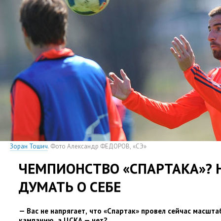
Зоран Тошич
. Фото Александр ФЕДОРОВ
,
«СЭ»
ЧЕМПИОНСТВО
«
СПАРТАКА»?
ДУМАТЬ О СЕБЕ
— Вас не напрягает
,
что
«
Спартак» провел сейчас масшт
кампанию
,
а ЦСКА — нет?