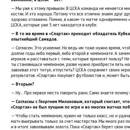
— Мы уже к этому привыкли. В ЦСКА команда не меняется мн
костяк. И это хорошо. Потому что все отлично знаем друг др
здорово отлажено. Помню
,
в каком-то матче одновременно и
ЦСКА
,
которые уже 5 лет находятся в клубе.
— В то же время в «Спартак» приходит обладатель Кубк
опытнейший
Самедов
.
— Согласен. Это усиление. Но ведь им тоже нужно время
,
что
долгие годы либо первый
,
либо второй в чемпионате. А зачем
игроков и расставаться с теми
,
которые приносят пользу? Не
ты становишься чемпионом
,
разве нужно приобрести пять но
завоевал этот титул
,
отпустить? ЦСКА сохраняет своих игро
результатов. «Спартак» покупает футболистов и
,
может быть
— Вторым?
— Ну… Про первое место говорить рано. Сами знаете почему
— Согласны с
Георгием Милановым
, который считает
,
что
«
Спартак» не был лучшим по игре и во многих матчах по
— Чтобы стать чемпионом
,
нужен не только класс
,
но и удач
матч выигрывать только за счет мастерства. Мы много раз п
и в итоге завоевывали золото. Пока
«
Спартак» берет свои оч