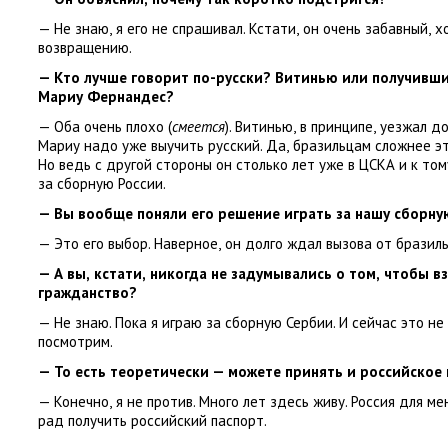
— Не знаю
,
я его не спрашивал. Кстати
,
он очень забавный
,
х
возвращению.
— Кто лучше говорит по-русски? Витинью или получивш
Мариу Фернандес?
— Оба очень плохо
(
смеется
). Витинью
,
в принципе
,
уезжал д
Мариу надо уже выучить русский. Да
,
бразильцам сложнее э
Но ведь с другой стороны он столько лет уже в ЦСКА и к том
за сборную России.
— Вы вообще поняли его решение играть за нашу сборну
— Это его выбор. Наверное
,
он долго ждал вызова от бразил
— А вы
,
кстати
,
никогда не задумывались о том
,
чтобы вз
гражданство?
— Не знаю. Пока я играю за сборную Сербии. И сейчас это н
посмотрим.
— То есть теоретически — можете принять и российское
— Конечно
,
я не против. Много лет здесь живу. Россия для ме
рад получить российский паспорт.