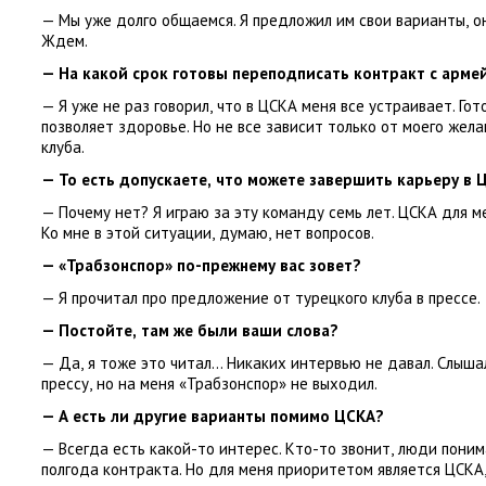
— Мы уже долго общаемся. Я предложил им свои варианты
,
о
Ждем.
— На какой срок готовы переподписать контракт с арме
— Я уже не раз говорил
,
что в ЦСКА меня все устраивает. Гот
позволяет здоровье. Но не все зависит только от моего жела
клуба.
— То есть допускаете
,
что можете завершить карьеру в 
— Почему нет? Я играю за эту команду семь лет. ЦСКА для 
Ко мне в этой ситуации
,
думаю
,
нет вопросов.
—
«Трабзонспор»
по-прежнему вас зовет?
— Я прочитал про предложение от турецкого клуба в прессе.
— Постойте
,
там же были ваши слова?
— Да
,
я тоже это читал… Никаких интервью не давал. Слыша
прессу
,
но на меня
«
Трабзонспор» не выходил.
— А есть ли другие варианты помимо ЦСКА?
— Всегда есть какой-то интерес. Кто-то звонит
,
люди пони
полгода контракта. Но для меня приоритетом является ЦСКА