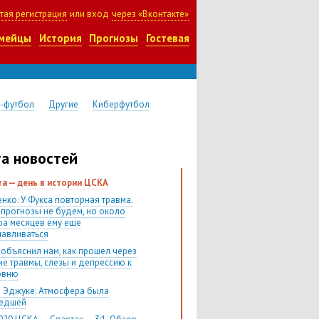
тая регистрация
или вход
через «Вконтакте»
мейцы
История
Прогнозы
Гостевая
-футбол
Другие
Киберфутбол
а новостей
ста — день в истории ЦСКА
нко: У Фукса повторная травма.
 прогнозы не будем, но около
ра месяцев ему еще
навливаться
 объяснил нам, как прошел через
ие травмы, слезы и депрессию к
овню
 Эджуке: Атмосфера была
шедшей