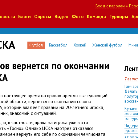
Вход с паролем
•
Прос
овости
Блоги
Опросы
Видео
Фото
Команда
Турниры
Ар
СКА
Футбол
Баскетбол
Хоккей
Женский футбол
Мини
ов вернется по окончании
Лент
КА
7 авгу
Ганчаре
Делать
в настоящее время на правах аренды выступающий
полуто
ской области
,
вернется по окончании сезона
восста
А
,
который владеет правами на 20-летнего игрока
,
Кучаев
чник
,
знакомый с ситуацией.
жесток
топ-ур
с
,
и
,
в частности
,
права на игрока уже в это
Чидера
ить
«
Тосно». Однако ЦСКА наотрез отказался
сумас
намерен вернуть его себе по окончании чемпионата
,