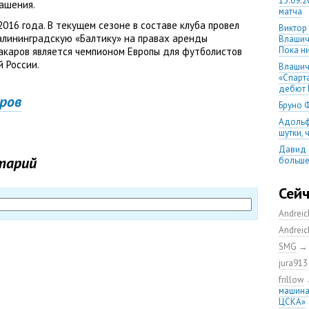
13.09.2
лашения.
матча
016 года. В текущем сезоне в составе клуба провел
Виктор
калининградскую
«
Балтику» на правах аренды
Влашич
Пока ни
акаров является чемпионом Европы для футболистов
й России.
Влашич
«Спарт
дебют 
ров
Бруно 
Адольф
шутки,
Давид 
тарий
больше
уверен
08.08.2
Сей
матча
Andrei
Первый
уверен
Andrei
выпусти
SMG
Ганчаре
jura913
большие
на осн
frillow
машина
Ганчар
ЦСКА»
но Куч