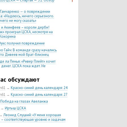
020 ЦСКА — Спартак — 3:1. Обзор
 Ганчаренко — о повреждении
а: «Надеюсь, ничего серьезного.
чего не могу сказать»
 и Акинфеев – короли дерби!
ак» проиграл ЦСКА, несмотря на
Кокорина
Фукс получил повреждение
о Гайч: В команде сразу начались
 что Дивеев мой брат-близнец
де ла Пенья: «Ривер Плейт» хочет
 денег. ЦСКА пока ждет. Не
, что сделка близка к завершению»
020 Химки — ЦСКА — 0:2. Обзор
час обсуждают
ch61
→
Красно-синий день календаря: 24
 матч сезона в РПЛ —
нейшая победа ЦСКА. Гончаренко
ch61
→
Красно-синий день календаря: 27
л 11 россиян в старте
→
Победа на глазах Авеланжа
нко — о Гайче: «Если покупаем за
→
Иртыш ЦСКА
 деньги, значит, рассчитываем как
овного форварда»
→
Леонид Слуцкий: «У меня хорошая
 – соответствующая уровню и задачам
енко: «Влашича сложно заменить,
аеву и Дзагоеву сегодня это