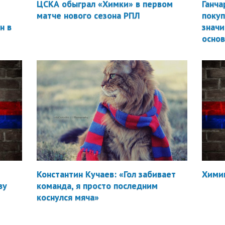
ЦСКА обыграл «Химки» в первом
Ганча
матче нового сезона РПЛ
покуп
н в
значи
осно
Константин Кучаев: «Гол забивает
Химик
ву
команда, я просто последним
коснулся мяча»