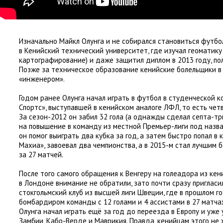
Изначально Майкл Олунга и не собирался становиться футбо
в Кенийский технический университет
,
где изучал геоматику
картографирование) и даже защитил диплом в 2013 году
,
по
Позже за техническое образование кенийские болельщики в
«
инженером».
Годом ранее Олунга начал играть в футбол в студенческой 
Спортс», выступавшей в кенийском аналоге ЛФЛ
,
то есть чет
За сезон-2012 он забил 32 гола
(
а однажды сделал септа-три
на повышение в команду из местной Премьер-лиги под назв
он помог выиграть два кубка за год
,
а затем быстро попал в 
Махиа», завоевал два чемпионства
,
а в 2015-м стал лучшим 
за 27 матчей.
После того самого обращения к Венгеру на голеадора из ке
в Лондоне внимание не обратили
,
зато почти сразу пригласи
стокгольмский клуб из высшей лиги Швеции
,
где в прошлом г
бомбардиром команды с 12 голами и 4 ассистами в 27 матча
Олунга начал играть ещё за год до переезда в Европу и уже 
Замбии
,
Кабо-Верде и Маврикия. Правда
,
кенийцам этого не 