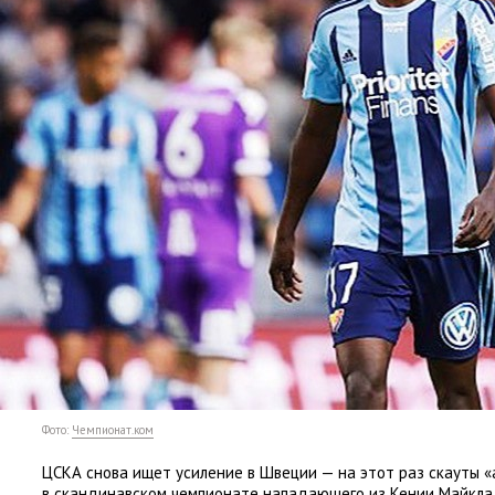
Фото:
Чемпионат.ком
ЦСКА снова ищет усиление в Швеции — на этот раз скауты
«
в скандинавском чемпионате нападающего из Кении Майкла 