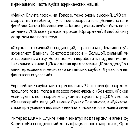
в финальную часть Кубка африканских наций.
«Майкл Олунга похож на Траоре
,
тоже очень высокий
,
190 см
,
скоростной и гибкий, — уточнил обозреватель „Чемпионата“ 
футбола Антон Михашенок. — Кениец очень любит бить по в
он нанёс 70% всех ударов игроков „Юргордена“. В любой сит
удар
,
чем пас партнёру».
«Олунга — отличный нападающий, — рассказал „Чемпионату“
журналист Даниэль Кристофферссон. — Большой
,
сильный
,
у
и завершить атаку. Но он должен поработать над понимани
Насколько я знаю
,
ЦСКА сделал предложение „Юргордену“ о 
заинтересованы и несколько китайских клубов. Думаю
,
он вы
финансовых условий».
Европейские клубы заинтересовались 22-летним форвардом 
прошлого года: тогда в прессе говорилось о «Бетисе», «Локер
Если судить по январским слухам
,
конкуренты у ЦСКА уже по
«
Галатасарай», ищущий замену Лукасу Подольски
,
и «Гуйчжоу
даже при условии покупки кенийца вписывается в новый лими
Интерес ЦСКА к Олунге
«
Чемпионату» подтвердил и агент 
Кармо
: «На сегодняшний день официального запроса в „Юрго