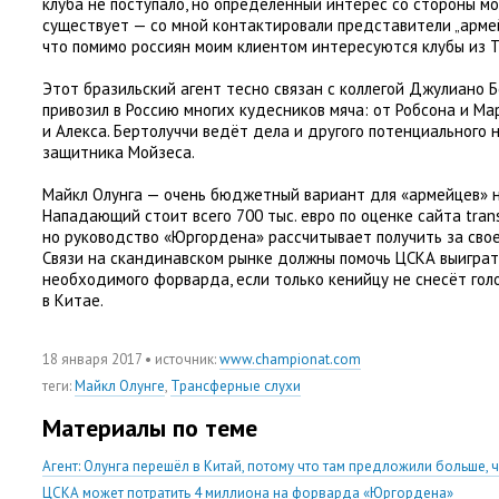
клуба не поступало
,
но определённый интерес со стороны мо
существует — со мной контактировали представители „армей
что помимо россиян моим клиентом интересуются клубы из 
Этот бразильский агент тесно связан с коллегой Джулиано 
привозил в Россию многих кудесников мяча: от Робсона и М
и Алекса. Бертолуччи ведёт дела и другого потенциального 
защитника Мойзеса.
Майкл Олунга — очень бюджетный вариант для
«
армейцев» н
Нападающий стоит всего 700 тыс. евро по оценке сайта tran
но руководство
«
Юргордена» рассчитывает получить за свое
Связи на скандинавском рынке должны помочь ЦСКА выиграт
необходимого форварда
,
если только кенийцу не снесёт го
в Китае.
18 января 2017
• источник:
www.championat.com
теги
:
Майкл Олунге
,
Трансферные слухи
Материалы по теме
Агент: Олунга перешёл в Китай, потому что там предложили больше, 
ЦСКА может потратить 4 миллиона на форварда «Юргордена»