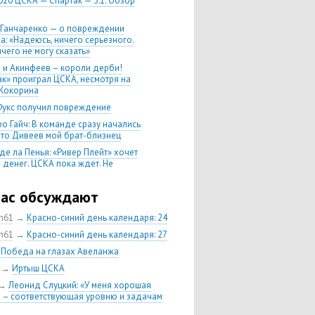
020 ЦСКА — Спартак — 3:1. Обзор
 Ганчаренко — о повреждении
а: «Надеюсь, ничего серьезного.
чего не могу сказать»
 и Акинфеев – короли дерби!
ак» проиграл ЦСКА, несмотря на
Кокорина
Фукс получил повреждение
о Гайч: В команде сразу начались
 что Дивеев мой брат-близнец
де ла Пенья: «Ривер Плейт» хочет
 денег. ЦСКА пока ждет. Не
, что сделка близка к завершению»
020 Химки — ЦСКА — 0:2. Обзор
час обсуждают
ch61
→
Красно-синий день календаря: 24
 матч сезона в РПЛ —
нейшая победа ЦСКА. Гончаренко
ch61
→
Красно-синий день календаря: 27
л 11 россиян в старте
→
Победа на глазах Авеланжа
нко — о Гайче: «Если покупаем за
→
Иртыш ЦСКА
 деньги, значит, рассчитываем как
овного форварда»
→
Леонид Слуцкий: «У меня хорошая
 – соответствующая уровню и задачам
енко: «Влашича сложно заменить,
аеву и Дзагоеву сегодня это