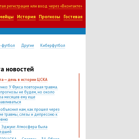
тая регистрация
или вход
через «Вконтакте»
мейцы
История
Прогнозы
Гостевая
-футбол
Другие
Киберфутбол
а новостей
ста — день в истории ЦСКА
нко: У Фукса повторная травма.
 прогнозы не будем, но около
ра месяцев ему еще
навливаться
 объяснил нам, как прошел через
ие травмы, слезы и депрессию к
овню
 Эджуке: Атмосфера была
шедшей