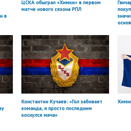
ЦСКА обыграл «Химки» в первом
Ганча
матче нового сезона РПЛ
покуп
н в
значи
осно
Константин Кучаев: «Гол забивает
Химик
ву
команда, я просто последним
коснулся мяча»