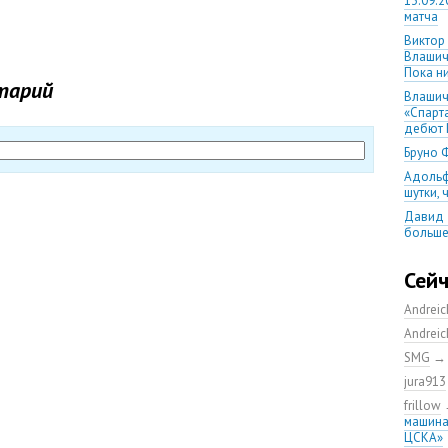
13.09.2
матча
Виктор
Влашич
Пока ни
тарий
Влашич
«Спарт
дебют 
Бруно 
Адольф
шутки,
Давид 
больше
уверен
08.08.2
Сей
матча
Andrei
Первый
уверен
Andrei
выпусти
SMG
Ганчаре
jura913
большие
на осн
frillow
машина
Ганчар
ЦСКА»
но Куч