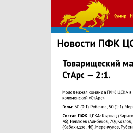
Кумир
Н
Новости ПФК Ц
Товарищеский ма
СтАрс — 2:1.
Молодёжная команда ПФК ЦСКА в п
коломенский
«
СтАрс».
Голы:
30
(
0:1). Рубенис
,
50
(
1:1). Ме
Состав ПФК ЦСКА:
Кырнац
(
Зирик
46), Неплюев
(
Алибеков
,
70), Козлов
,
(
Кабахидзе
,
46), Меренчуков
,
Рубен