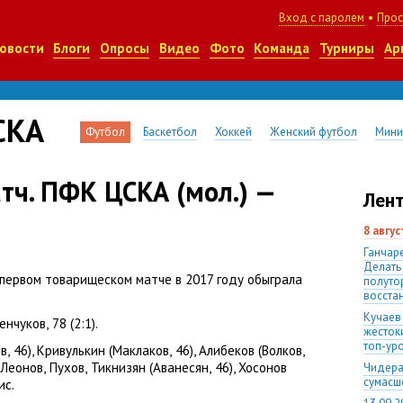
Вход с паролем
•
Прос
овости
Блоги
Опросы
Видео
Фото
Команда
Турниры
Ар
СКА
Футбол
Баскетбол
Хоккей
Женский футбол
Мини
тч. ПФК ЦСКА (мол.) —
Лент
8 авгу
Ганчаре
Делать
ервом товарищеском матче в 2017 году обыграла
полуто
восста
Кучаев
ренчуков
,
78
(
2:1).
жесток
топ-ур
ов
,
46), Кривулькин
(
Маклаков
,
46), Алибеков
(
Волков
,
Леонов
,
Пухов
,
Тикнизян
(
Аванесян
,
46), Хосонов
Чидера
сумас
ис.