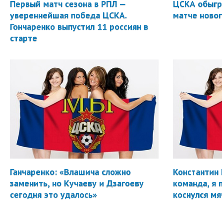
Первый матч сезона в РПЛ —
ЦСКА обыгр
увереннейшая победа ЦСКА.
матче новог
Гончаренко выпустил 11 россиян в
старте
Ганчаренко: «Влашича сложно
Константин 
заменить, но Кучаеву и Дзагоеву
команда, я 
сегодня это удалось»
коснулся мя