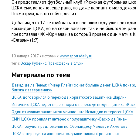
Он представляет футбольный клуб
«
Рижская футбольная шко
ЦСКА ему
,
конечно
,
еще рано
,
но даже вариант с молодежкой
Посмотрим
,
как он себя проявит.
Добавим
,
что 17-летний латыш в прошлом году уже проходи
командой ЦСКА
,
но на сезон заявлен так и не был. Годом ра
представлял ФК «Юрмала», за который провел один матч в К
«
Елгавы»
(
1:7).
10 января 2017
• источник:
www.sportsdaily.ru
теги
:
Оскар Рубенис
,
Трансферные слухи
Материалы по теме
Давид де ла Пенья: «Ривер Плейт» хочет больше денег. ЦСКА пока жд
близка к завершению»
ЦСКА договорился о переходе хорватского защитника Шарлии
Источник: ЦСКА ведёт переговоры о переходе полузащитника «Васк
Один из лучших защитников чемпионата Исландии интересен ЦСКА
СМИ: ЦСКА проявляет интерес к полузащитнику «Васко да Гама»
ЦСКА получил предложения по Фернандесу, Чалову и Ахметову
ЦСКА интересуется японским полузащитником «Гронингена»