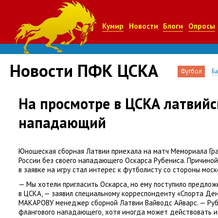
Кумир
Новости
Блоги
Опросы
Новости ПФК ЦСКА
Футбол
Б
На просмотре в ЦСКА латвий
нападающий
Юношеская сборная Латвии приехала на матч Мемориала Гр
России без своего нападающего Оскарса Рубениса. Причиной
в заявке на игру стал интерес к футболисту со стороны моск
— Мы хотели пригласить Оскарса
,
но ему поступило предлож
в ЦСКА, — заявил специальному корреспонденту
«
Спорта Ден
МАКАРОВУ менеджер сборной Латвии Вайводс Айварс. — Руб
флангового нападающего
,
хотя иногда может действовать и