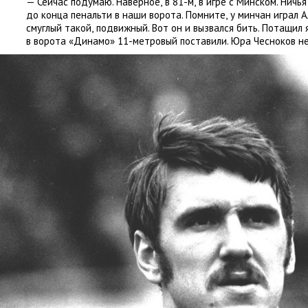
— Сейчас подумаю. Наверное
,
в 81-м
,
в игре с Минском. Ничья
до конца пенальти в наши ворота. Помните
,
у минчан играл 
смуглый такой
,
подвижный. Вот он и вызвался бить. Потащил 
в ворота
«
Динамо» 11-метровый поставили. Юра Чесноков не