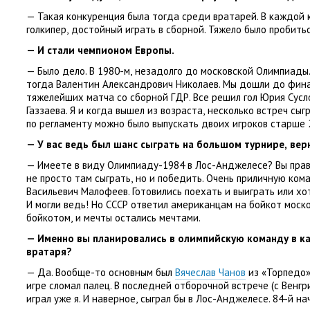
— Такая конкуренция была тогда среди вратарей. В каждой 
голкипер
,
достойный играть в сборной. Тяжело было пробитьс
— И стали чемпионом Европы.
— Было дело. В 1980-м
,
незадолго до московской Олимпиады
тогда Валентин Александрович Николаев. Мы дошли до фин
тяжелейших матча со сборной ГДР. Все решил гол Юрия Сусл
Газзаева. Я и когда вышел из возраста
,
несколько встреч сыг
по регламенту можно было выпускать двоих игроков старше 2
— У вас ведь был шанс сыграть на большом турнире
,
вер
— Имеете в виду Олимпиаду-1984 в Лос-Анджелесе? Вы прав
не просто там сыграть
,
но и победить. Очень приличную ком
Васильевич Малофеев. Готовились поехать и выиграть или хо
И могли ведь! Но СССР ответил американцам на бойкот мос
бойкотом
,
и мечты остались мечтами.
— Именно вы планировались в олимпийскую команду в ка
вратаря?
— Да. Вообще-то основным был
Вячеслав Чанов
из «Торпедо»
игре сломал палец. В последней отборочной встрече
(
с Венгр
играл уже я. И наверное
,
сыграл бы в Лос-Анджелесе. 84-й н