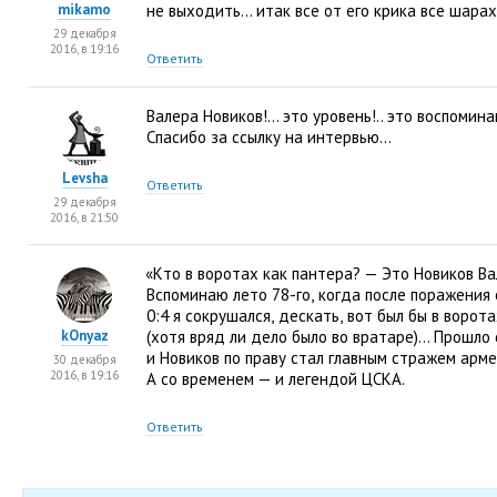
mikamo
не выходить… итак все от его крика все шара
29 декабря
2016, в 19:16
Ответить
Валера Новиков!… это уровень!.. это воспомин
Спасибо за ссылку на интервью…
Levsha
Ответить
29 декабря
2016, в 21:50
«
Кто в воротах как пантера? — Это Новиков Ва
Вспоминаю лето 78-го
,
когда после поражения
0:4 я сокрушался
,
дескать
,
вот был бы в ворот
kOnyaz
(
хотя вряд ли дело было во вратаре)… Прошло
и Новиков по праву стал главным стражем арме
30 декабря
2016, в 19:16
А со временем — и легендой ЦСКА.
Ответить