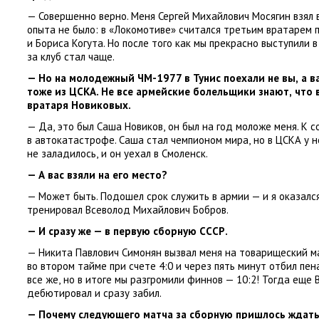
— Совершенно верно. Меня Сергей Михайлович Мосягин взял 
опыта не было: в «Локомотиве» считался третьим вратарем 
и Бориса Когута. Но после того как мы прекрасно выступили в
за клуб стал чаще.
— Но на молодежный ЧМ-1977 в Тунис поехали не вы
,
а 
тоже из ЦСКА. Не все армейские болельщики знают
,
что 
вратаря Новиковых.
— Да
,
это был Саша Новиков
,
он был на год моложе меня. К 
в автокатастрофе. Саша стал чемпионом мира
,
но в ЦСКА у н
не заладилось
,
и он уехал в Смоленск.
— А вас взяли на его место?
— Может быть. Подошел срок служить в армии — и я оказалс
тренировал Всеволод Михайлович Бобров.
— И сразу же — в первую сборную СССР.
— Никита Павлович Симонян вызвал меня на товарищеский м
во втором тайме при счете 4:0 и через пять минут отбил пен
все же
,
но в итоге мы разгромили финнов — 10:2! Тогда еще
дебютировал и сразу забил.
— Почему следующего матча за сборную пришлось ждать