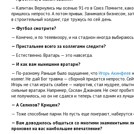
— Капитан. Вернулись мы осенью 91-го в Союз. Помните
,
како
пришлось непросто. А потом привык. Занимался бизнесом
,
за
в строительный холдинг
,
где тружусь по сей день.
— Футбол смотрите?
— Конечно
,
и по телевизору
,
и на стадион иногда выбираюсь
— Пристальнее всего за коллегами следите?
— Естественно. Вратарь — это навсегда.
— И как вам нынешние вратари?
— По-разному. Раньше было ощущение
,
что
Игорь Акинфеев
н
коллег. Не дай Бог травма — сборной придется непросто. Сей
Игорь не стал играть слабее — напротив
,
стал мудрее
,
опытн
сильные вратари. Например
,
Сослан Джанаев. Не смог пробит
не получилось
,
но он не сдался и теперь стал одним из лучши
— А Селихов? Крицюк?
— Тоже способные парни. Но пусть еще поиграют
,
наберутся 
— Вам доводилось общаться со многими знаменитыми лю
произвел на вас наибольшее впечатление?