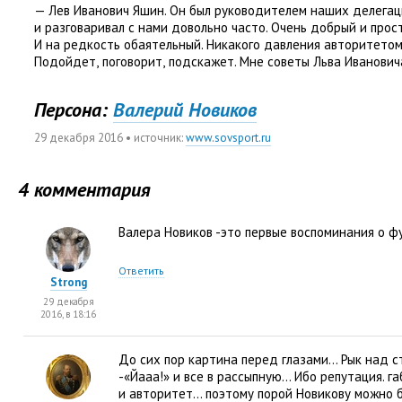
— Лев Иванович Яшин. Он был руководителем наших делега
и разговаривал с нами довольно часто. Очень добрый и прост
И на редкость обаятельный. Никакого давления авторитето
Подойдет
,
поговорит
,
подскажет. Мне советы Льва Ивановича
Персона:
Валерий Новиков
29 декабря 2016
• источник:
www.sovsport.ru
4 комментария
Валера Новиков -это первые воспоминания о ф
Ответить
Strong
29 декабря
2016, в 18:16
До сих пор картина перед глазами… Рык над 
-«Йааа!» и все в рассыпную… Ибо репутация. г
и авторитет… поэтому порой Новикову можно 