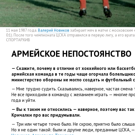
11 мая 1987 года.
Валерий Новиков
забирает мяч в матче с московским
0:1). После того чемпионата ЦСКА отправился в первую лигу
,
а его врат
СПОРТАРХИВ
АРМЕЙСКОЕ НЕПОСТОЯНСТВО
— Скажите
,
почему в отличие от хоккейного или баскет
армейская команда в те годы чаще огорчала болельщик
министерство обороны не могло создать и футбольный 
— Мне трудно судить. Сказывались
,
наверное
,
частая смена 
Не все приходили в команду с желанием играть — многие пр
года и уйти.
— Вы к таким не относились — наверное
,
поэтому вас та
Кричалки про вас придумывали.
— Три или четыре точно было. Не скрою
,
приятно было слышат
Но я не один такой: были и другие люди
,
преданные ЦСКА, 