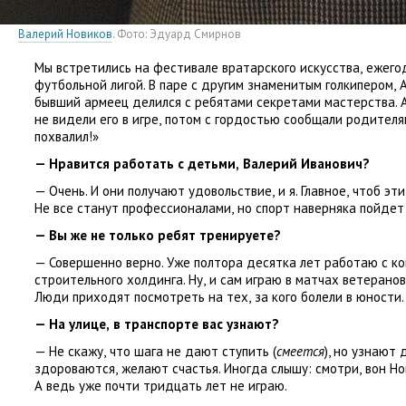
Валерий Новиков
. Фото: Эдуард Смирнов
Мы встретились на фестивале вратарского искусства
,
ежего
футбольной лигой. В паре с другим знаменитым голкипером
,
бывший армеец делился с ребятами секретами мастерства. 
не видели его в игре
,
потом с гордостью сообщали родителя
похвалил!»
— Нравится работать с детьми
,
Валерий Иванович?
— Очень. И они получают удовольствие
,
и я. Главное
,
чтоб эти
Не все станут профессионалами
,
но спорт наверняка пойдет 
— Вы же не только ребят тренируете?
— Совершенно верно. Уже полтора десятка лет работаю с к
строительного холдинга. Ну
,
и сам играю в матчах ветеранов
Люди приходят посмотреть на тех
,
за кого болели в юности.
— На улице
,
в транспорте вас узнают?
— Не скажу
,
что шага не дают ступить
(
смеется
), но узнают
здороваются
,
желают счастья. Иногда слышу: смотри
,
вон Но
А ведь уже почти тридцать лет не играю.