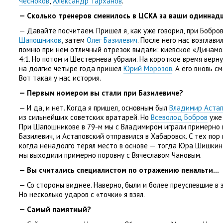
Чесноков
,
Александр Тарханов
.
— Сколько тренеров сменилось в ЦСКА за ваши одиннадц
— Давайте посчитаем. Пришел я
,
как уже говорил
,
при Бобро
Шапошников
,
затем
Олег Базилевич
. После него нас возглави
помню при нем отличный отрезок выдали: киевское
«
Динамо»
4:1. Но потом и Шестернева убрали. На короткое время верн
на долгие четыре года пришел
Юрий Морозов
. А его вновь 
Вот такая у нас история.
— Первым номером вы стали при Базилевиче?
— И да
,
и нет. Когда я пришел
,
основным был
Владимир Астап
из сильнейших советских вратарей. Но
Всеволод Бобров
уже 
При Шапошникове в 79-м мы с Владимиром играли примерно 
Базилевич
,
и Астаповский отправился в Хабаровск. С тех пор 
когда ненадолго терял место в основе — тогда Юра Шишкин е
мы выходили примерно поровну с Вячеславом Чановым.
— Вы считались специалистом по отражению пенальти…
— Со стороны виднее. Наверно
,
были и более преуспевшие в 
Но несколько ударов с «точки» я взял.
— Самый памятный?