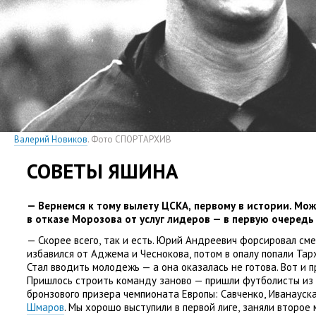
Валерий Новиков
. Фото СПОРТАРХИВ
СОВЕТЫ ЯШИНА
— Вернемся к тому вылету ЦСКА
,
первому в истории. Мо
в отказе Морозова от услуг лидеров — в первую очередь
— Скорее всего
,
так и есть. Юрий Андреевич форсировал сме
избавился от Аджема и Чеснокова
,
потом в опалу попали Тар
Стал вводить молодежь — а она оказалась не готова. Вот и п
Пришлось строить команду заново — пришли футболисты из
бронзового призера чемпионата Европы: Савченко
,
Иванауск
Шмаров
. Мы хорошо выступили в первой лиге
,
заняли второе 