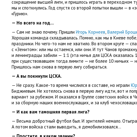
сокращение высшей лиги
,
и пришлось играть в переходном т
мы и споткнулись. Год спустя со второй попытки вышли — в «
«
Гурию».
— Но всего на год…
— Сам не знаю почему. Пришли
Игорь Корнеев
,
Валерий Брош
Хорошая команда складывалась. Помню
,
как мы в Киеве поб
праздники. Но чего-то нам не хватило. Во втором круге — с
с «Зенитом»: или мы остаемся
,
или они. И тут Чанов промахн
и ленинградцы забили — 1:1
(
эта ничья для ЦСКА оказалась 
при существовавшем тогда лимите — не более 10 ничьих — не 
Пришлось нам снова в первую лигу собираться.
— А вы покинули ЦСКА.
— Не сразу. Какое-то время числился в составе
,
но играли
Юр
Биджиевым. Не хотелось снова в первую лигу идти
,
вот и по
вариант за рубежом. И оказался в Группе советских войск в Ч
и за сборную наших военнослужащих
,
и за клуб чехословацк
— И как вам тамошняя первая лига?
— Весьма добротный футбол был. И зрителей немало. Отыгра
А потом войска стали выводить
,
я демобилизовался…
— Простите
,
в каком звании?