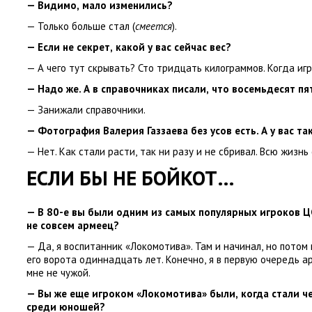
— Видимо
,
мало изменились?
— Только больше стал
(
смеется
).
— Если не секрет
,
какой у вас сейчас вес?
— А чего тут скрывать? Сто тридцать килограммов. Когда игр
— Надо же. А в справочниках писали
,
что восемьдесят пя
— Занижали справочники.
— Фотография Валерия Газзаева без усов есть. А у вас та
— Нет. Как стали расти
,
так ни разу и не сбривал. Всю жизнь 
ЕСЛИ БЫ НЕ БОЙКОТ…
— В 80-е вы были одним из самых популярных игроков Ц
не совсем армеец?
— Да
,
я воспитанник
«
Локомотива». Там и начинал
,
но потом
его ворота одиннадцать лет. Конечно
,
я в первую очередь а
мне не чужой.
— Вы же еще игроком
«
Локомотива» были
,
когда стали 
среди юношей?