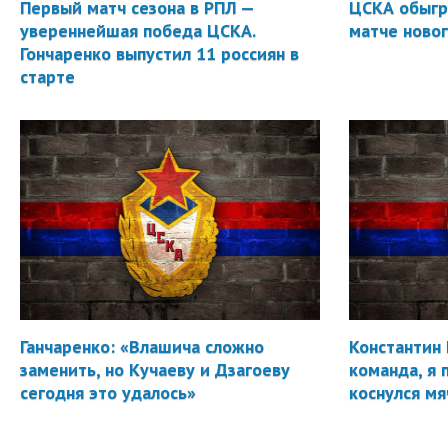
Первый матч сезона в РПЛ —
ЦСКА обыгр
увереннейшая победа ЦСКА.
матче новог
Гончаренко выпустил 11 россиян в
старте
Ганчаренко: «Влашича сложно
Константин 
заменить, но Кучаеву и Дзагоеву
команда, я 
сегодня это удалось»
коснулся мя