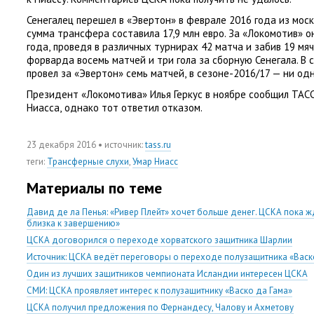
Сенегалец перешел в «Эвертон» в феврале 2016 года из моск
сумма трансфера составила 17,9 млн евро. За «Локомотив» о
года
,
проведя в различных турнирах 42 матча и забив 19 мяч
форварда восемь матчей и три гола за сборную Сенегала. В 
провел за «Эвертон» семь матчей
,
в сезоне-2016/17 — ни одн
Президент
«
Локомотива» Илья Геркус в ноябре сообщил ТАС
Ниасса
,
однако тот ответил отказом.
23 декабря 2016
• источник:
tass.ru
теги
:
Трансферные слухи
,
Умар Ниасс
Материалы по теме
Давид де ла Пенья: «Ривер Плейт» хочет больше денег. ЦСКА пока жд
близка к завершению»
ЦСКА договорился о переходе хорватского защитника Шарлии
Источник: ЦСКА ведёт переговоры о переходе полузащитника «Васк
Один из лучших защитников чемпионата Исландии интересен ЦСКА
СМИ: ЦСКА проявляет интерес к полузащитнику «Васко да Гама»
ЦСКА получил предложения по Фернандесу, Чалову и Ахметову