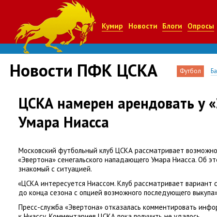
Кумир
Новости
Блоги
Опросы
Новости ПФК ЦСКА
Футбол
Б
ЦСКА намерен арендовать у 
Умара Ниасса
Московский футбольный клуб ЦСКА рассматривает возможно
«
Эвертона» сенегальского нападающего Умара Ниасса. Об э
знакомый с ситуацией.
«
ЦСКА интересуется Ниассом. Клуб рассматривает вариант
до конца сезона с опцией возможного последующего выкупа»,
Пресс-служба
«
Эвертона» отказалась комментировать инфо
к Ниассу. Комментариев ЦСКА пока получить не удалось.