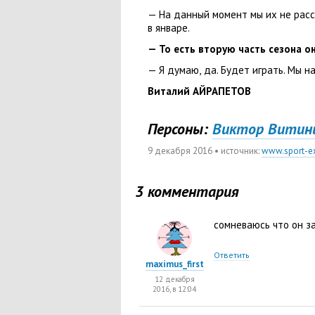
— На данный момент мы их не расс
в январе.
— То есть вторую часть сезона о
— Я думаю
,
да. Будет играть. Мы н
Виталий АЙРАПЕТОВ
Персоны:
Виктор Витинь
9 декабря 2016
• источник:
www.sport-ex
3 комментария
сомневаюсь что он з
Ответить
maximus_first
12 декабря
2016, в 12:04