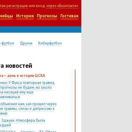
тая регистрация
или вход
через «Вконтакте»
мейцы
История
Прогнозы
Гостевая
-футбол
Другие
Киберфутбол
а новостей
ста — день в истории ЦСКА
нко: У Фукса повторная травма.
 прогнозы не будем, но около
ра месяцев ему еще
навливаться
 объяснил нам, как прошел через
ие травмы, слезы и депрессию к
овню
 Эджуке: Атмосфера была
шедшей