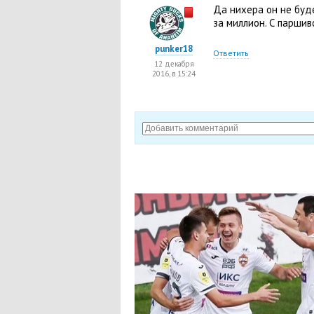
Да нихера он не буде
за миллион. С паршив
punker18
Ответить
12 декабря
2016, в 15:24