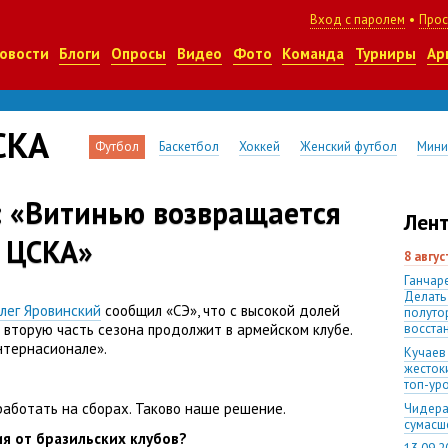
Вход с паролем
•
Прос
овости
Блоги
Опросы
Видео
Фото
Команда
Турниры
Ар
СКА
Футбол
Баскетбол
Хоккей
Женский футбол
Мини
: «Витинью возвращается
Лент
а ЦСКА»
8 авгу
Ганчаре
Делать
лег Яровинский
сообщил
«
СЭ», что с высокой долей
полуто
вторую часть сезона продолжит в армейском клубе.
восста
нтернасионале».
Кучаев
жесток
топ-ур
работать на сборах. Таково наше решение.
Чидера
сумас
ия от бразильских клубов?