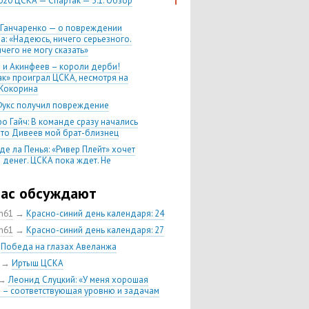
020 ЦСКА — Спартак — 3:1. Обзор
 Ганчаренко — о повреждении
а: «Надеюсь, ничего серьезного.
чего не могу сказать»
 и Акинфеев – короли дерби!
ак» проиграл ЦСКА, несмотря на
Кокорина
Фукс получил повреждение
о Гайч: В команде сразу начались
 что Дивеев мой брат-близнец
де ла Пенья: «Ривер Плейт» хочет
 денег. ЦСКА пока ждет. Не
, что сделка близка к завершению»
020 Химки — ЦСКА — 0:2. Обзор
час обсуждают
ch61
→
Красно-синий день календаря: 24
 матч сезона в РПЛ —
нейшая победа ЦСКА. Гончаренко
ch61
→
Красно-синий день календаря: 27
л 11 россиян в старте
→
Победа на глазах Авеланжа
нко — о Гайче: «Если покупаем за
→
Иртыш ЦСКА
 деньги, значит, рассчитываем как
овного форварда»
→
Леонид Слуцкий: «У меня хорошая
 – соответствующая уровню и задачам
енко: «Влашича сложно заменить,
аеву и Дзагоеву сегодня это