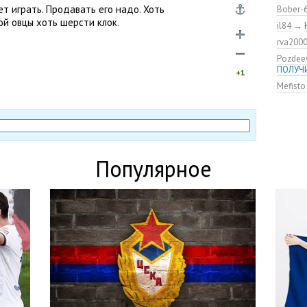
удалос
т играть. Продавать его надо. Хоть
Bober-
ой овцы хоть шерсти клок.
Констан
il84
→
команд
rva200
мяча»
Pozdee
ЦСКА о
ПОЛУЧ
нового
+1
Mefisto
Адольф
ЦСКА
ВЭБ по
этому?
Джоке
ЦСКА —
Популярное
Не уво