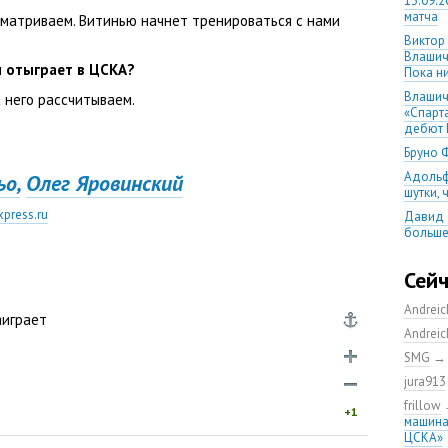
13.09.2
матча
матриваем. Витинью начнет тренироваться с нами
Виктор
Влашич
н отыграет в ЦСКА?
Пока ни
Влашич
а него рассчитываем.
«Спарт
дебют 
Бруно 
Адольф
о,
Олег Яровинский
шутки,
press.ru
Давид 
больше
уверен
08.08.2
Сей
матча
Andrei
Первый
аиграет
уверен
Andrei
выпусти
SMG
Ганчаре
jura913
большие
на осн
frillow
+1
машина
Ганчар
ЦСКА»
но Куч