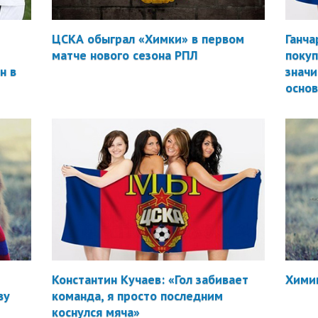
ЦСКА обыграл «Химки» в первом
Ганча
матче нового сезона РПЛ
покуп
н в
значи
осно
Константин Кучаев: «Гол забивает
Химик
ву
команда, я просто последним
коснулся мяча»