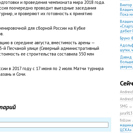
дготовки и проведения чемпионата мира 2018 года.
Виктор
иссия поочередно проводит выездные заседания
Влашич
турнир
,
и проверяют их готовность к принятию
Пока ни
Влашич
«Спарт
ренировочной для сборной России на Кубке
дебют 
в.
Бруно 
ацию в середине августа
,
вместимость арены —
Адольф
 3-й Песчаной улице
(
Северный административный
шутки,
стоимость ее строительства составила 350 млн
Давид 
больше
уверен
ии в 2017 году с 17 июня по 2 июля. Матчи турнира
азань и Сочи.
08.08.2
матча
Сей
Первый
уверен
Andrei
выпусти
Andrei
Ганчаре
тарий
SMG
большие
на осн
jura913
Ганчар
frillow
но Куч
машина
удалос
ЦСКА»