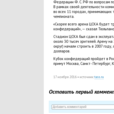
Федерации Ф. С.
РФ по вопросам по
В рамках своей деятельности ком
во всех 11 городах
,
принимающих 
чемпионата.
«
Скорее всего арена ЦСКА будет т
конфедераций», — сказал Тюльпано
Стадион ЦСКА был сдан в эксплуат
около 30 тысяч зрителей. Арену на
округ) начали строить в 2007 году
,
долларов.
Кубок конфедераций пройдет в Росс
примут Москва
,
Санкт- Петербург
,
К
17 ноября 2016
• источник:
tass.ru
Оставить первый коммен