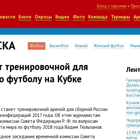
Вход с паролем
•
Прос
овости
Блоги
Опросы
Видео
Фото
Команда
Турниры
Ар
СКА
Футбол
Баскетбол
Хоккей
Женский футбол
Мини
т тренировочной для
Лент
о футболу на Кубке
Ганчаре
Делать
полуто
восста
Кучаев
жесток
станет тренировочной ареной для сборной России
топ-ур
 конфедераций 2017 года. Об этом журналистам
Чидера
 комиссии Совета
Федерации Р. Ф.
по вопросам
сумас
та мира по футболу 2018 года Вадим Тюльпанов.
13.09.2
ездное заседание временной комиссии Совета
матча