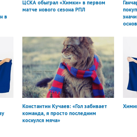
ЦСКА обыграл «Химки» в первом
Ганча
матче нового сезона РПЛ
покуп
н в
значи
осно
Константин Кучаев: «Гол забивает
Химик
ву
команда, я просто последним
коснулся мяча»