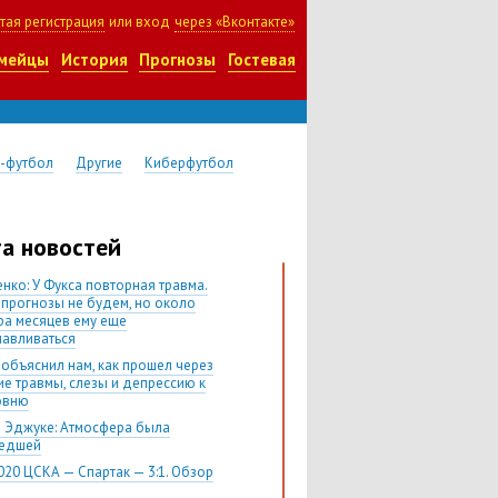
тая регистрация
или вход
через «Вконтакте»
мейцы
История
Прогнозы
Гостевая
-футбол
Другие
Киберфутбол
а новостей
нко: У Фукса повторная травма.
 прогнозы не будем, но около
ра месяцев ему еще
навливаться
 объяснил нам, как прошел через
ие травмы, слезы и депрессию к
овню
 Эджуке: Атмосфера была
шедшей
020 ЦСКА — Спартак — 3:1. Обзор