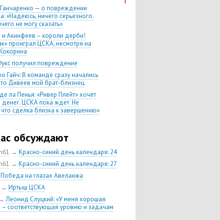
 Ганчаренко — о повреждении
а: «Надеюсь, ничего серьезного.
чего не могу сказать»
 и Акинфеев – короли дерби!
ак» проиграл ЦСКА, несмотря на
Кокорина
Фукс получил повреждение
о Гайч: В команде сразу начались
 что Дивеев мой брат-близнец
де ла Пенья: «Ривер Плейт» хочет
 денег. ЦСКА пока ждет. Не
, что сделка близка к завершению»
020 Химки — ЦСКА — 0:2. Обзор
час обсуждают
 матч сезона в РПЛ —
нейшая победа ЦСКА. Гончаренко
ch61
→
Красно-синий день календаря: 24
л 11 россиян в старте
ch61
→
Красно-синий день календаря: 27
нко — о Гайче: «Если покупаем за
→
Победа на глазах Авеланжа
 деньги, значит, рассчитываем как
овного форварда»
→
Иртыш ЦСКА
енко: «Влашича сложно заменить,
→
Леонид Слуцкий: «У меня хорошая
аеву и Дзагоеву сегодня это
 – соответствующая уровню и задачам
ь»