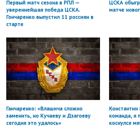
Первый матч сезона в РПЛ —
ЦСКА обыгр
увереннейшая победа ЦСКА.
матче новог
Гончаренко выпустил 11 россиян в
старте
Ганчаренко: «Влашича сложно
Константин 
заменить, но Кучаеву и Дзагоеву
команда, я 
сегодня это удалось»
коснулся мя