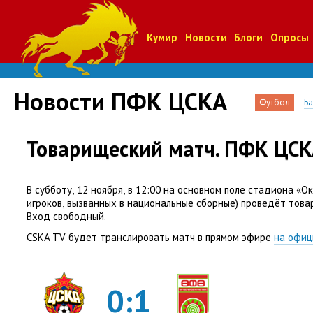
Кумир
Новости
Блоги
Опросы
Новости ПФК ЦСКА
Футбол
Б
Товарищеский матч. ПФК ЦСК
В субботу
,
12 ноября
,
в 12:00 на основном поле стадиона
«
Ок
игроков
,
вызванных в национальные сборные) проведёт това
Вход свободный.
CSKA TV будет транслировать матч в прямом эфире
на офиц
0:1